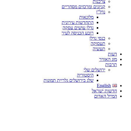
צרכנות
קניונים ומרכזים מסחריים
נדל"ן
מלונאות
התחדשות עירונית
נדלן עושים עסקה
רובע הכניסה לעיר
כנסי נדלן
תעסוקה
תעשיה
דעות
מזג האוויר
תרבות
ירושלים שלי
היסטוריה
שלג בירושלים גלריית תמונות
English
חדשות ישראל
המייל האדום