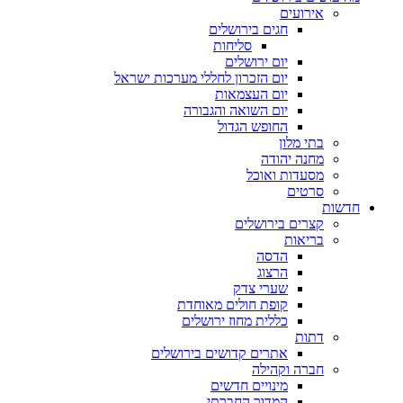
אירועים
חגים בירושלים
סליחות
יום ירושלים
יום הזכרון לחללי מערכות ישראל
יום העצמאות
יום השואה והגבורה
החופש הגדול
בתי מלון
מחנה יהודה
מסעדות ואוכל
סרטים
חדשות
קצרים בירושלים
בריאות
הדסה
הרצוג
שערי צדק
קופת חולים מאוחדת
כללית מחוז ירושלים
דתות
אתרים קדושים בירושלים
חברה וקהילה
מינויים חדשים
המדור החברתי