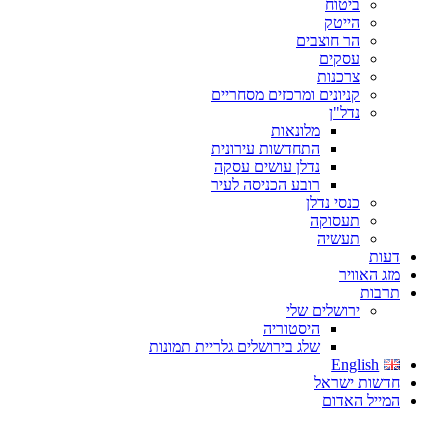
ביטוח
הייטק
הר חוצבים
עסקים
צרכנות
קניונים ומרכזים מסחריים
נדל"ן
מלונאות
התחדשות עירונית
נדלן עושים עסקה
רובע הכניסה לעיר
כנסי נדלן
תעסוקה
תעשיה
דעות
מזג האוויר
תרבות
ירושלים שלי
היסטוריה
שלג בירושלים גלריית תמונות
English
חדשות ישראל
המייל האדום