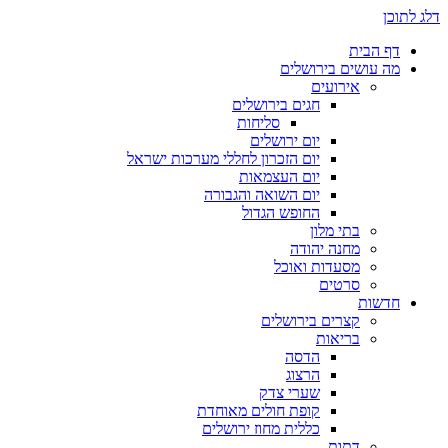
דלג לתוכן
דף הבית
מה עושים בירושלים
אירועים
חגים בירושלים
סליחות
יום ירושלים
יום הזכרון לחללי מערכות ישראל
יום העצמאות
יום השואה והגבורה
החופש הגדול
בתי מלון
מחנה יהודה
מסעדות ואוכל
סרטים
חדשות
קצרים בירושלים
בריאות
הדסה
הרצוג
שערי צדק
קופת חולים מאוחדת
כללית מחוז ירושלים
דתות