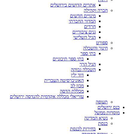
אתרים קדושים בירושלים
חברה וקהילה
מינויים חדשים
המדור החברתי
חרדים
גנים ציבוריים
הגיל השלישי
ספורט
חינוך והשכלה
בתי ספר
בתי ספר תיכוניים
הגיל הרך
השכלה גבוהה
דוד ילין
האוניברסיטה העברית
מכון לב
מכללת הדסה
עזריאלי מכללה אקדמית להנדסה ירושלים
תעופה
כנס ירושלים
מוסדות ממשל
נשיא המדינה
כנסת
בחירות לכנסת