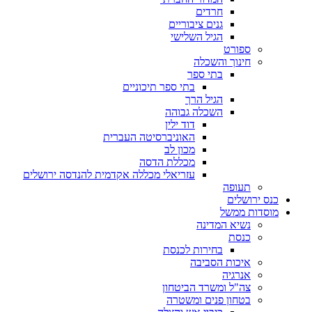
חרדים
גנים ציבוריים
הגיל השלישי
ספורט
חינוך והשכלה
בתי ספר
בתי ספר תיכוניים
הגיל הרך
השכלה גבוהה
דוד ילין
האוניברסיטה העברית
מכון לב
מכללת הדסה
עזריאלי מכללה אקדמית להנדסה ירושלים
תעופה
כנס ירושלים
מוסדות ממשל
נשיא המדינה
כנסת
בחירות לכנסת
איכות הסביבה
אנרגיה
צה"ל ומשרד הביטחון
בטחון פנים ומשטרה