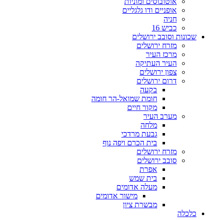
אוטובוסים ומוניות
אופניים ודו גלגליים
חניה
כביש 16
שכונות וסובב ירושלים
מזרח ירושלים
מרכז העיר
העיר העתיקה
צפון ירושלים
דרום ירושלים
בקעה
חומת שמואל-הר חומה
מקור חיים
מערב העיר
מלחה
גבעת מרדכי
בית הכרם ויפה נוף
מזרח ירושלים
סובב ירושלים
אפרת
בית שמש
מעלה אדומים
מישור אדומים
מבשרת ציון
כלכלה