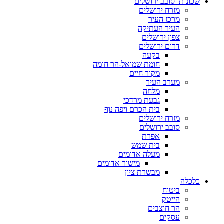
שכונות וסובב ירושלים
מזרח ירושלים
מרכז העיר
העיר העתיקה
צפון ירושלים
דרום ירושלים
בקעה
חומת שמואל-הר חומה
מקור חיים
מערב העיר
מלחה
גבעת מרדכי
בית הכרם ויפה נוף
מזרח ירושלים
סובב ירושלים
אפרת
בית שמש
מעלה אדומים
מישור אדומים
מבשרת ציון
כלכלה
ביטוח
הייטק
הר חוצבים
עסקים