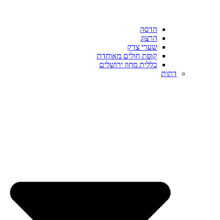
הדסה
הרצוג
שערי צדק
קופת חולים מאוחדת
כללית מחוז ירושלים
דתות