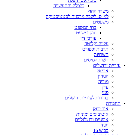
כיבוי אש והצלה
כלכלה והתעשייה
משרד החוץ
למ"ס- לשכה מרכזית לסטטיסטיקה
משפטים
בתי המשפט
חוק ומשפט
עורכי דין
עלייה וקליטה
תרבות וספורט
תשתיות
רשות המיסים
עיריית ירושלים
אריאל
הגיחון
מוריה
עדן
פמי
בחירות לעיריית ירושלים
תחבורה
אור ירוק
אוטובוסים ומוניות
אופניים ודו גלגליים
חניה
כביש 16