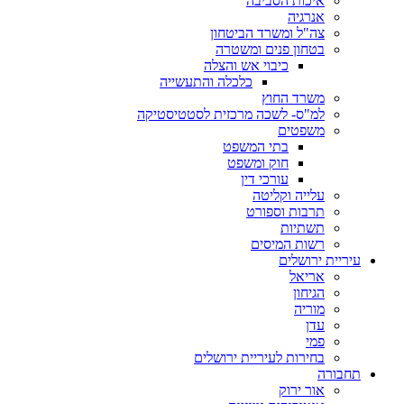
איכות הסביבה
אנרגיה
צה"ל ומשרד הביטחון
בטחון פנים ומשטרה
כיבוי אש והצלה
כלכלה והתעשייה
משרד החוץ
למ"ס- לשכה מרכזית לסטטיסטיקה
משפטים
בתי המשפט
חוק ומשפט
עורכי דין
עלייה וקליטה
תרבות וספורט
תשתיות
רשות המיסים
עיריית ירושלים
אריאל
הגיחון
מוריה
עדן
פמי
בחירות לעיריית ירושלים
תחבורה
אור ירוק