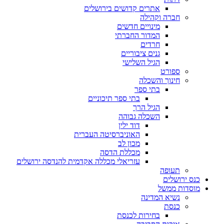
אתרים קדושים בירושלים
חברה וקהילה
מינויים חדשים
המדור החברתי
חרדים
גנים ציבוריים
הגיל השלישי
ספורט
חינוך והשכלה
בתי ספר
בתי ספר תיכוניים
הגיל הרך
השכלה גבוהה
דוד ילין
האוניברסיטה העברית
מכון לב
מכללת הדסה
עזריאלי מכללה אקדמית להנדסה ירושלים
תעופה
כנס ירושלים
מוסדות ממשל
נשיא המדינה
כנסת
בחירות לכנסת