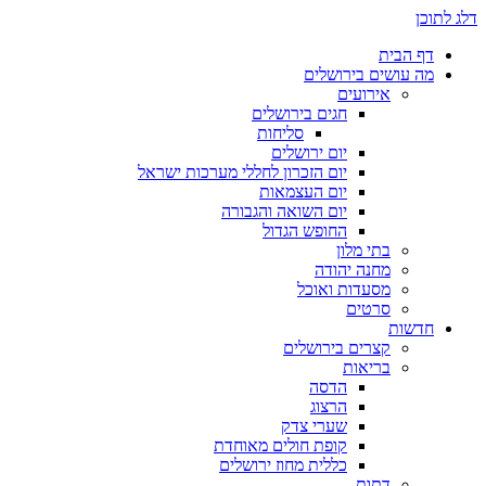
דלג לתוכן
דף הבית
מה עושים בירושלים
אירועים
חגים בירושלים
סליחות
יום ירושלים
יום הזכרון לחללי מערכות ישראל
יום העצמאות
יום השואה והגבורה
החופש הגדול
בתי מלון
מחנה יהודה
מסעדות ואוכל
סרטים
חדשות
קצרים בירושלים
בריאות
הדסה
הרצוג
שערי צדק
קופת חולים מאוחדת
כללית מחוז ירושלים
דתות