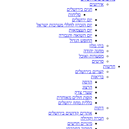
אירועים
חגים בירושלים
סליחות
יום ירושלים
יום הזכרון לחללי מערכות ישראל
יום העצמאות
יום השואה והגבורה
החופש הגדול
בתי מלון
מחנה יהודה
מסעדות ואוכל
סרטים
חדשות
קצרים בירושלים
בריאות
הדסה
הרצוג
שערי צדק
קופת חולים מאוחדת
כללית מחוז ירושלים
דתות
אתרים קדושים בירושלים
חברה וקהילה
מינויים חדשים
המדור החברתי