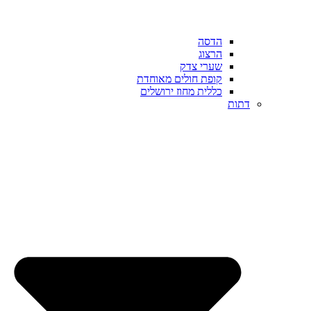
הדסה
הרצוג
שערי צדק
קופת חולים מאוחדת
כללית מחוז ירושלים
דתות