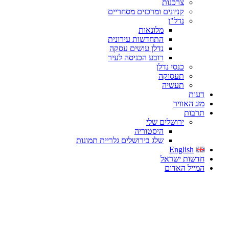
צרכנות
קניונים ומרכזים מסחריים
נדל"ן
מלונאות
התחדשות עירונית
נדלן עושים עסקה
רובע הכניסה לעיר
כנסי נדלן
תעסוקה
תעשיה
דעות
מזג האוויר
תרבות
ירושלים שלי
היסטוריה
שלג בירושלים גלריית תמונות
English
חדשות ישראל
המייל האדום