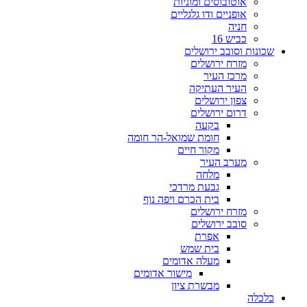
אוטובוסים ומוניות
אופניים ודו גלגליים
חניה
כביש 16
שכונות וסובב ירושלים
מזרח ירושלים
מרכז העיר
העיר העתיקה
צפון ירושלים
דרום ירושלים
בקעה
חומת שמואל-הר חומה
מקור חיים
מערב העיר
מלחה
גבעת מרדכי
בית הכרם ויפה נוף
מזרח ירושלים
סובב ירושלים
אפרת
בית שמש
מעלה אדומים
מישור אדומים
מבשרת ציון
כלכלה