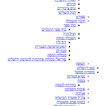
חרדים
גנים ציבוריים
הגיל השלישי
ספורט
חינוך והשכלה
בתי ספר
בתי ספר תיכוניים
הגיל הרך
השכלה גבוהה
דוד ילין
האוניברסיטה העברית
מכון לב
מכללת הדסה
עזריאלי מכללה אקדמית להנדסה ירושלים
תעופה
כנס ירושלים
מוסדות ממשל
נשיא המדינה
כנסת
בחירות לכנסת
איכות הסביבה
אנרגיה
צה"ל ומשרד הביטחון
בטחון פנים ומשטרה