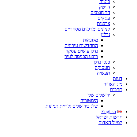
ביטוח
הייטק
הר חוצבים
עסקים
צרכנות
קניונים ומרכזים מסחריים
נדל"ן
מלונאות
התחדשות עירונית
נדלן עושים עסקה
רובע הכניסה לעיר
כנסי נדלן
תעסוקה
תעשיה
דעות
מזג האוויר
תרבות
ירושלים שלי
היסטוריה
שלג בירושלים גלריית תמונות
English
חדשות ישראל
המייל האדום