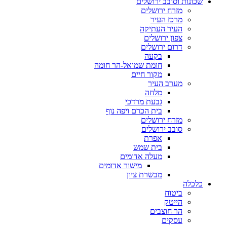
שכונות וסובב ירושלים
מזרח ירושלים
מרכז העיר
העיר העתיקה
צפון ירושלים
דרום ירושלים
בקעה
חומת שמואל-הר חומה
מקור חיים
מערב העיר
מלחה
גבעת מרדכי
בית הכרם ויפה נוף
מזרח ירושלים
סובב ירושלים
אפרת
בית שמש
מעלה אדומים
מישור אדומים
מבשרת ציון
כלכלה
ביטוח
הייטק
הר חוצבים
עסקים