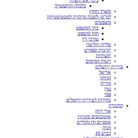
כיבוי אש והצלה
כלכלה והתעשייה
משרד החוץ
למ"ס- לשכה מרכזית לסטטיסטיקה
משפטים
בתי המשפט
חוק ומשפט
עורכי דין
עלייה וקליטה
תרבות וספורט
תשתיות
רשות המיסים
עיריית ירושלים
אריאל
הגיחון
מוריה
עדן
פמי
בחירות לעיריית ירושלים
תחבורה
אור ירוק
אוטובוסים ומוניות
אופניים ודו גלגליים
חניה
כביש 16