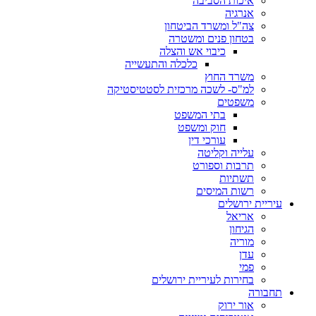
איכות הסביבה
אנרגיה
צה"ל ומשרד הביטחון
בטחון פנים ומשטרה
כיבוי אש והצלה
כלכלה והתעשייה
משרד החוץ
למ"ס- לשכה מרכזית לסטטיסטיקה
משפטים
בתי המשפט
חוק ומשפט
עורכי דין
עלייה וקליטה
תרבות וספורט
תשתיות
רשות המיסים
עיריית ירושלים
אריאל
הגיחון
מוריה
עדן
פמי
בחירות לעיריית ירושלים
תחבורה
אור ירוק