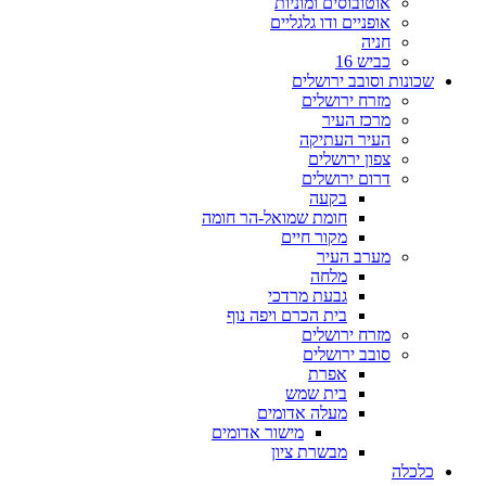
אוטובוסים ומוניות
אופניים ודו גלגליים
חניה
כביש 16
שכונות וסובב ירושלים
מזרח ירושלים
מרכז העיר
העיר העתיקה
צפון ירושלים
דרום ירושלים
בקעה
חומת שמואל-הר חומה
מקור חיים
מערב העיר
מלחה
גבעת מרדכי
בית הכרם ויפה נוף
מזרח ירושלים
סובב ירושלים
אפרת
בית שמש
מעלה אדומים
מישור אדומים
מבשרת ציון
כלכלה