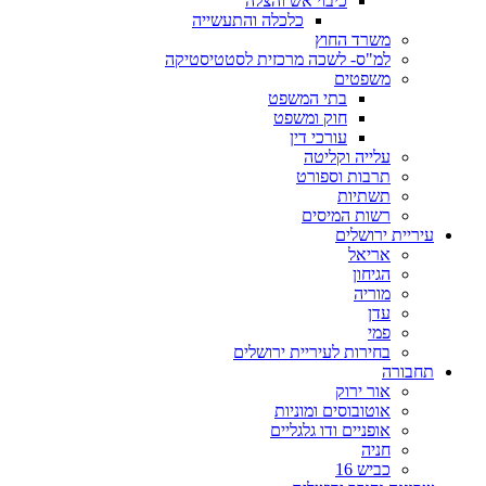
כיבוי אש והצלה
כלכלה והתעשייה
משרד החוץ
למ"ס- לשכה מרכזית לסטטיסטיקה
משפטים
בתי המשפט
חוק ומשפט
עורכי דין
עלייה וקליטה
תרבות וספורט
תשתיות
רשות המיסים
עיריית ירושלים
אריאל
הגיחון
מוריה
עדן
פמי
בחירות לעיריית ירושלים
תחבורה
אור ירוק
אוטובוסים ומוניות
אופניים ודו גלגליים
חניה
כביש 16