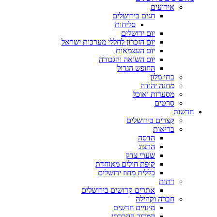
אירועים
חגים בירושלים
סליחות
יום ירושלים
יום הזכרון לחללי מערכות ישראל
יום העצמאות
יום השואה והגבורה
החופש הגדול
בתי מלון
מחנה יהודה
מסעדות ואוכל
סרטים
חדשות
קצרים בירושלים
בריאות
הדסה
הרצוג
שערי צדק
קופת חולים מאוחדת
כללית מחוז ירושלים
דתות
אתרים קדושים בירושלים
חברה וקהילה
מינויים חדשים
המדור החברתי