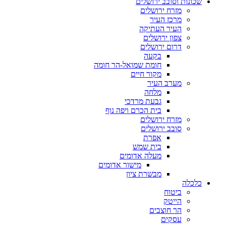
שכונות וסובב ירושלים
מזרח ירושלים
מרכז העיר
העיר העתיקה
צפון ירושלים
דרום ירושלים
בקעה
חומת שמואל-הר חומה
מקור חיים
מערב העיר
מלחה
גבעת מרדכי
בית הכרם ויפה נוף
מזרח ירושלים
סובב ירושלים
אפרת
בית שמש
מעלה אדומים
מישור אדומים
מבשרת ציון
כלכלה
ביטוח
הייטק
הר חוצבים
עסקים