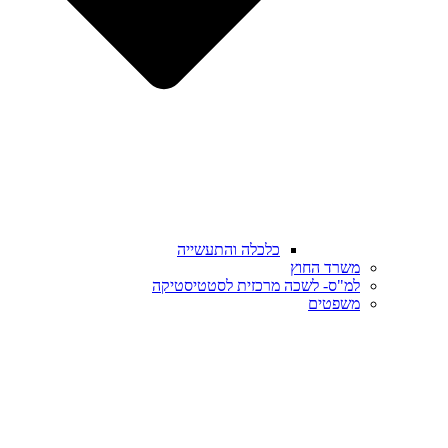
כלכלה והתעשייה
משרד החוץ
למ"ס- לשכה מרכזית לסטטיסטיקה
משפטים