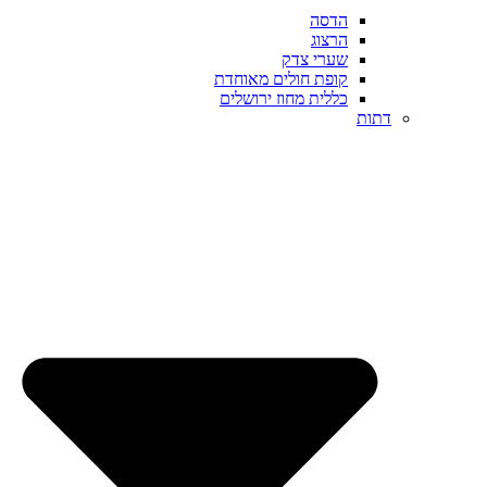
הדסה
הרצוג
שערי צדק
קופת חולים מאוחדת
כללית מחוז ירושלים
דתות