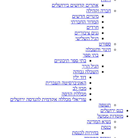
אתרים קדושים בירושלים
חברה וקהילה
מינויים חדשים
המדור החברתי
חרדים
גנים ציבוריים
הגיל השלישי
ספורט
חינוך והשכלה
בתי ספר
בתי ספר תיכוניים
הגיל הרך
השכלה גבוהה
דוד ילין
האוניברסיטה העברית
מכון לב
מכללת הדסה
עזריאלי מכללה אקדמית להנדסה ירושלים
תעופה
כנס ירושלים
מוסדות ממשל
נשיא המדינה
כנסת
בחירות לכנסת