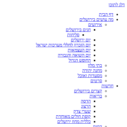
דלג לתוכן
דף הבית
מה עושים בירושלים
אירועים
חגים בירושלים
סליחות
יום ירושלים
יום הזכרון לחללי מערכות ישראל
יום העצמאות
יום השואה והגבורה
החופש הגדול
בתי מלון
מחנה יהודה
מסעדות ואוכל
סרטים
חדשות
קצרים בירושלים
בריאות
הדסה
הרצוג
שערי צדק
קופת חולים מאוחדת
כללית מחוז ירושלים
דתות