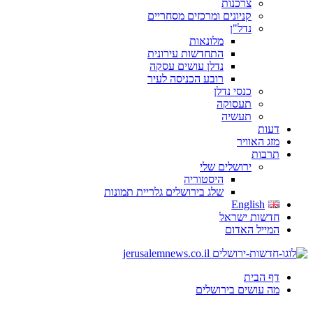
צרכנות
קניונים ומרכזים מסחריים
נדל"ן
מלונאות
התחדשות עירונית
נדלן עושים עסקה
רובע הכניסה לעיר
כנסי נדלן
תעסוקה
תעשיה
דעות
מזג האוויר
תרבות
ירושלים שלי
היסטוריה
שלג בירושלים גלריית תמונות
English
חדשות ישראל
המייל האדום
דף הבית
מה עושים בירושלים