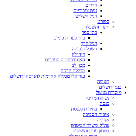
חרדים
גנים ציבוריים
הגיל השלישי
ספורט
חינוך והשכלה
בתי ספר
בתי ספר תיכוניים
הגיל הרך
השכלה גבוהה
דוד ילין
האוניברסיטה העברית
מכון לב
מכללת הדסה
עזריאלי מכללה אקדמית להנדסה ירושלים
תעופה
כנס ירושלים
מוסדות ממשל
נשיא המדינה
כנסת
בחירות לכנסת
איכות הסביבה
אנרגיה
צה"ל ומשרד הביטחון
בטחון פנים ומשטרה