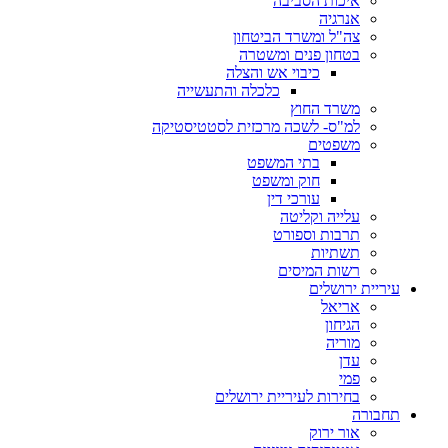
איכות הסביבה
אנרגיה
צה"ל ומשרד הביטחון
בטחון פנים ומשטרה
כיבוי אש והצלה
כלכלה והתעשייה
משרד החוץ
למ"ס- לשכה מרכזית לסטטיסטיקה
משפטים
בתי המשפט
חוק ומשפט
עורכי דין
עלייה וקליטה
תרבות וספורט
תשתיות
רשות המיסים
עיריית ירושלים
אריאל
הגיחון
מוריה
עדן
פמי
בחירות לעיריית ירושלים
תחבורה
אור ירוק