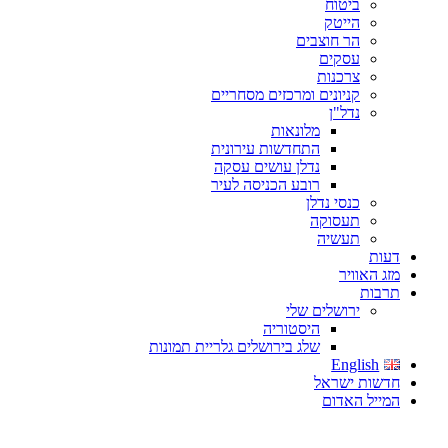
ביטוח
הייטק
הר חוצבים
עסקים
צרכנות
קניונים ומרכזים מסחריים
נדל"ן
מלונאות
התחדשות עירונית
נדלן עושים עסקה
רובע הכניסה לעיר
כנסי נדלן
תעסוקה
תעשיה
דעות
מזג האוויר
תרבות
ירושלים שלי
היסטוריה
שלג בירושלים גלריית תמונות
English
חדשות ישראל
המייל האדום