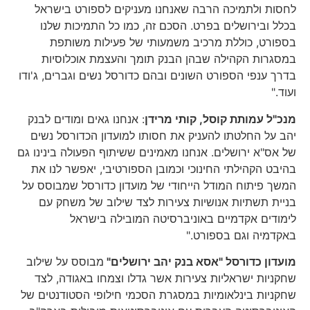
לחסות ולתמיכה הרבה שאנחנו מעניקים לספורט בישראל
בכלל ובירושלים בפרט. הסכם זה, כמו כל התמיכות שלנו
בספורט, כוללת מרכיב משמעותי של פעילות משותפת
במסגרות הקהילה שבהן הבנק תומך והעצמת אוכלוסיות
בדרך ענפי הספורט השונים ובהם כדורסל נשים וגברים, ג'ודו
ועוד."
מנכ"ל עמותת קוסל, קותי מרידן
: אנחנו גאים ומודים לבנק
יהב על החלטתו להעניק את חסותו למועדון הכדורסל נשים
של אס"א ירושלים. אנחנו מאמינים ששיתוף הפעולה בינינו גם
בהיבט הקהילתי החינוכי וכמובן הספורטיבי, יאפשר לנו את
המשך פיתוח המודל הייחודי של מועדון כדורסל שמבוסס על
בניית תשתיות אנושיות צעירות לצד שילוב של משחק עם
לימודים אקדמיים באוניברסיטה המובילה בישראל
באקדמיה וגם בספורט."
מועדון כדורסל "אסא בנק יהב ירושלים"
מבוסס על שילוב
שחקניות ישראליות צעירות אשר גדלו וצמחו באגודה, לצד
שחקניות בינלאומיות במסגרת הסכמי חילופי הסטודנטים של