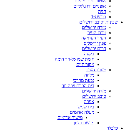
אוטובוסים ומוניות
אופניים ודו גלגליים
חניה
כביש 16
שכונות וסובב ירושלים
מזרח ירושלים
מרכז העיר
העיר העתיקה
צפון ירושלים
דרום ירושלים
בקעה
חומת שמואל-הר חומה
מקור חיים
מערב העיר
מלחה
גבעת מרדכי
בית הכרם ויפה נוף
מזרח ירושלים
סובב ירושלים
אפרת
בית שמש
מעלה אדומים
מישור אדומים
מבשרת ציון
כלכלה