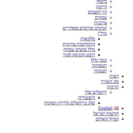
ביטוח
הייטק
הר חוצבים
עסקים
צרכנות
קניונים ומרכזים מסחריים
נדל"ן
מלונאות
התחדשות עירונית
נדלן עושים עסקה
רובע הכניסה לעיר
כנסי נדלן
תעסוקה
תעשיה
דעות
מזג האוויר
תרבות
ירושלים שלי
היסטוריה
שלג בירושלים גלריית תמונות
English
חדשות ישראל
המייל האדום