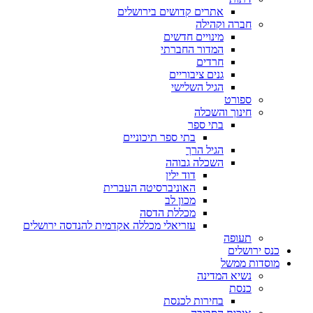
אתרים קדושים בירושלים
חברה וקהילה
מינויים חדשים
המדור החברתי
חרדים
גנים ציבוריים
הגיל השלישי
ספורט
חינוך והשכלה
בתי ספר
בתי ספר תיכוניים
הגיל הרך
השכלה גבוהה
דוד ילין
האוניברסיטה העברית
מכון לב
מכללת הדסה
עזריאלי מכללה אקדמית להנדסה ירושלים
תעופה
כנס ירושלים
מוסדות ממשל
נשיא המדינה
כנסת
בחירות לכנסת