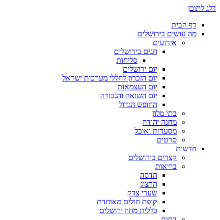
דלג לתוכן
דף הבית
מה עושים בירושלים
אירועים
חגים בירושלים
סליחות
יום ירושלים
יום הזכרון לחללי מערכות ישראל
יום העצמאות
יום השואה והגבורה
החופש הגדול
בתי מלון
מחנה יהודה
מסעדות ואוכל
סרטים
חדשות
קצרים בירושלים
בריאות
הדסה
הרצוג
שערי צדק
קופת חולים מאוחדת
כללית מחוז ירושלים
דתות