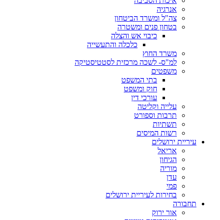
איכות הסביבה
אנרגיה
צה"ל ומשרד הביטחון
בטחון פנים ומשטרה
כיבוי אש והצלה
כלכלה והתעשייה
משרד החוץ
למ"ס- לשכה מרכזית לסטטיסטיקה
משפטים
בתי המשפט
חוק ומשפט
עורכי דין
עלייה וקליטה
תרבות וספורט
תשתיות
רשות המיסים
עיריית ירושלים
אריאל
הגיחון
מוריה
עדן
פמי
בחירות לעיריית ירושלים
תחבורה
אור ירוק