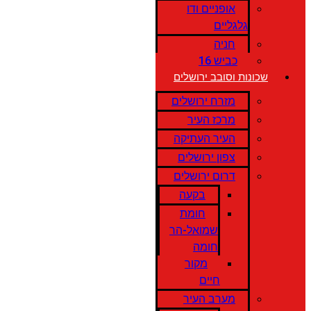
אופניים ודו
גלגליים
חניה
כביש 16
שכונות וסובב ירושלים
מזרח ירושלים
מרכז העיר
העיר העתיקה
צפון ירושלים
דרום ירושלים
בקעה
חומת
שמואל-הר
חומה
מקור
חיים
מערב העיר