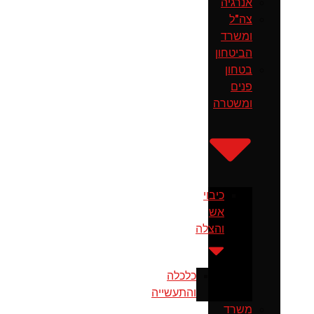
אנרגיה
צה"ל
ומשרד
הביטחון
בטחון
פנים
ומשטרה
כיבוי
אש
והצלה
כלכלה
והתעשייה
משרד