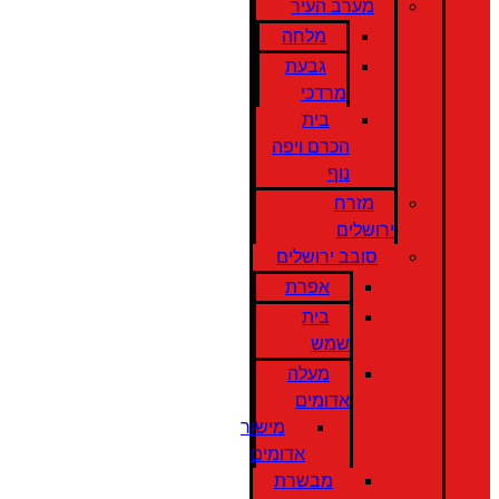
מערב העיר
מלחה
גבעת
מרדכי
בית
הכרם ויפה
נוף
מזרח
ירושלים
סובב ירושלים
אפרת
בית
שמש
מעלה
אדומים
מישור
אדומים
מבשרת