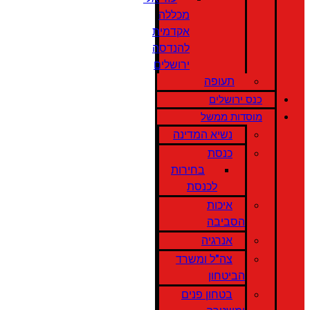
מכללה
אקדמית
להנדסה
ירושלים
תעופה
כנס ירושלים
מוסדות ממשל
נשיא המדינה
כנסת
בחירות
לכנסת
איכות
הסביבה
אנרגיה
צה"ל ומשרד
הביטחון
בטחון פנים