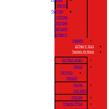
הדסה
עזריאלי
מכללה
אקדמית
להנדסה
ירושלים
תעופה
כנס ירושלים
מוסדות ממשל
נשיא המדינה
כנסת
בחירות
לכנסת
איכות
הסביבה
אנרגיה
צה"ל ומשרד