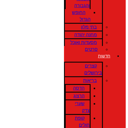
והגבורה
החופש
הגדול
בתי מלון
מחנה יהודה
מסעדות ואוכל
סרטים
חדשות
קצרים
בירושלים
בריאות
הדסה
הרצוג
שערי
צדק
קופת
חולים