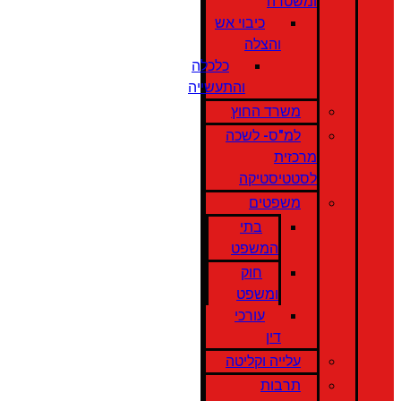
ומשטרה
כיבוי אש
והצלה
כלכלה
והתעשייה
משרד החוץ
למ"ס- לשכה
מרכזית
לסטטיסטיקה
משפטים
בתי
המשפט
חוק
ומשפט
עורכי
דין
עלייה וקליטה
תרבות