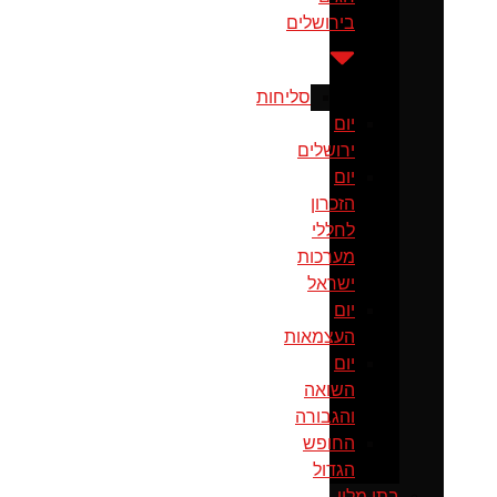
בירושלים
סליחות
יום
ירושלים
יום
הזכרון
לחללי
מערכות
ישראל
יום
העצמאות
יום
השואה
והגבורה
החופש
הגדול
בתי מלון