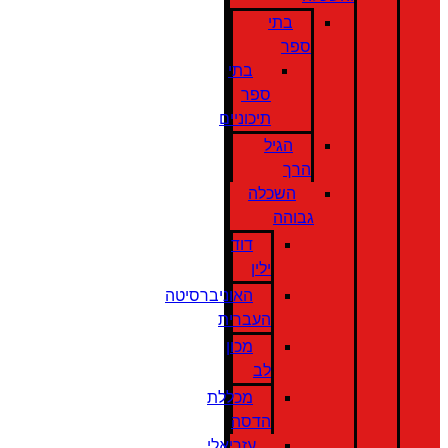
בתי
ספר
בתי
ספר
תיכוניים
הגיל
הרך
השכלה
גבוהה
דוד
ילין
האוניברסיטה
העברית
מכון
לב
מכללת
הדסה
עזריאלי