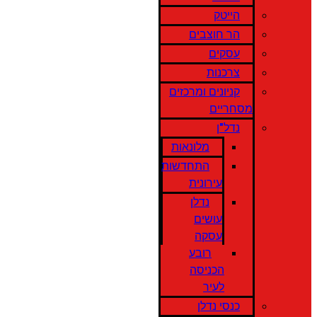
הייטק
הר חוצבים
עסקים
צרכנות
קניונים ומרכזים
מסחריים
נדל"ן
מלונאות
התחדשות
עירונית
נדלן
עושים
עסקה
רובע
הכניסה
לעיר
כנסי נדלן