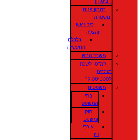
הביטחון
בטחון פנים
ומשטרה
כיבוי אש
והצלה
כלכלה
והתעשייה
משרד החוץ
למ"ס- לשכה
מרכזית
לסטטיסטיקה
משפטים
בתי
המשפט
חוק
ומשפט
עורכי
דין