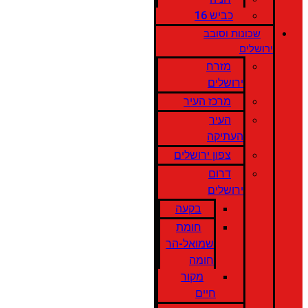
כביש 16
שכונות וסובב
ירושלים
מזרח
ירושלים
מרכז העיר
העיר
העתיקה
צפון ירושלים
דרום
ירושלים
בקעה
חומת
שמואל-הר
חומה
מקור
חיים