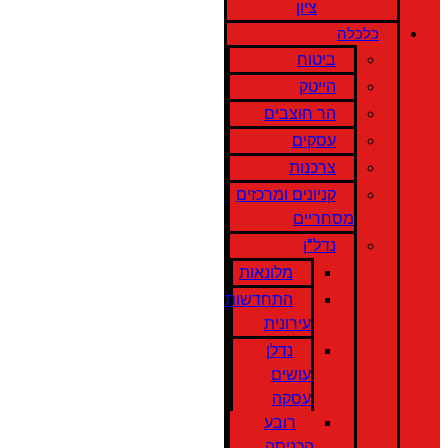
ציון
כלכלה
ביטוח
הייטק
הר חוצבים
עסקים
צרכנות
קניונים ומרכזים
מסחריים
נדל"ן
מלונאות
התחדשות
עירונית
נדלן
עושים
עסקה
רובע
הכניסה