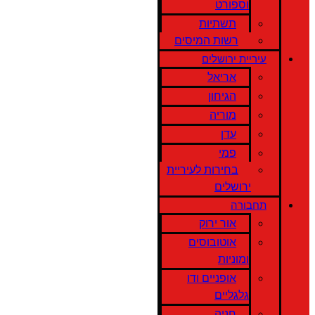
וספורט
תשתיות
רשות המיסים
עיריית ירושלים
אריאל
הגיחון
מוריה
עדן
פמי
בחירות לעיריית
ירושלים
תחבורה
אור ירוק
אוטובוסים
ומוניות
אופניים ודו
גלגליים
חניה