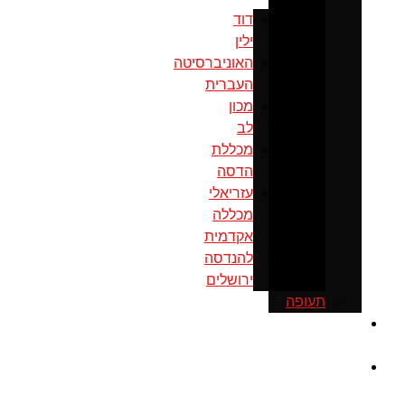
דוד
ילין
האוניברסיטה
העברית
מכון
לב
מכללת
הדסה
עזריאלי
מכללה
אקדמית
להנדסה
ירושלים
תעופה
כנס
ירושלים
מוסדות
ממשל