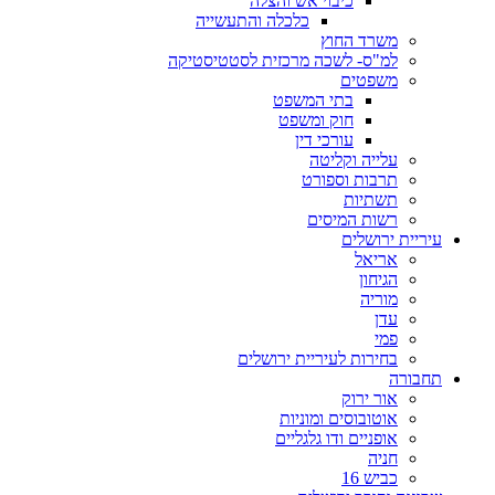
כיבוי אש והצלה
כלכלה והתעשייה
משרד החוץ
למ"ס- לשכה מרכזית לסטטיסטיקה
משפטים
בתי המשפט
חוק ומשפט
עורכי דין
עלייה וקליטה
תרבות וספורט
תשתיות
רשות המיסים
עיריית ירושלים
אריאל
הגיחון
מוריה
עדן
פמי
בחירות לעיריית ירושלים
תחבורה
אור ירוק
אוטובוסים ומוניות
אופניים ודו גלגליים
חניה
כביש 16