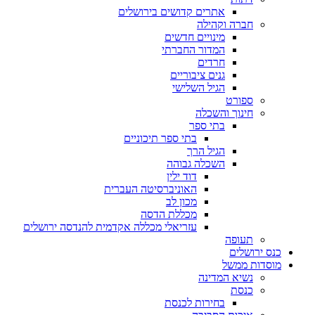
אתרים קדושים בירושלים
חברה וקהילה
מינויים חדשים
המדור החברתי
חרדים
גנים ציבוריים
הגיל השלישי
ספורט
חינוך והשכלה
בתי ספר
בתי ספר תיכוניים
הגיל הרך
השכלה גבוהה
דוד ילין
האוניברסיטה העברית
מכון לב
מכללת הדסה
עזריאלי מכללה אקדמית להנדסה ירושלים
תעופה
כנס ירושלים
מוסדות ממשל
נשיא המדינה
כנסת
בחירות לכנסת