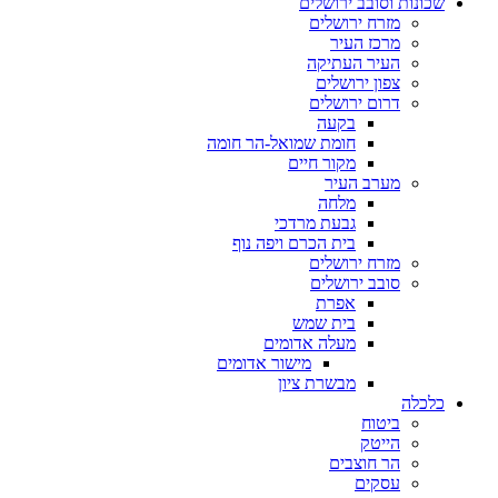
שכונות וסובב ירושלים
מזרח ירושלים
מרכז העיר
העיר העתיקה
צפון ירושלים
דרום ירושלים
בקעה
חומת שמואל-הר חומה
מקור חיים
מערב העיר
מלחה
גבעת מרדכי
בית הכרם ויפה נוף
מזרח ירושלים
סובב ירושלים
אפרת
בית שמש
מעלה אדומים
מישור אדומים
מבשרת ציון
כלכלה
ביטוח
הייטק
הר חוצבים
עסקים