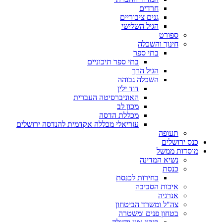
חרדים
גנים ציבוריים
הגיל השלישי
ספורט
חינוך והשכלה
בתי ספר
בתי ספר תיכוניים
הגיל הרך
השכלה גבוהה
דוד ילין
האוניברסיטה העברית
מכון לב
מכללת הדסה
עזריאלי מכללה אקדמית להנדסה ירושלים
תעופה
כנס ירושלים
מוסדות ממשל
נשיא המדינה
כנסת
בחירות לכנסת
איכות הסביבה
אנרגיה
צה"ל ומשרד הביטחון
בטחון פנים ומשטרה