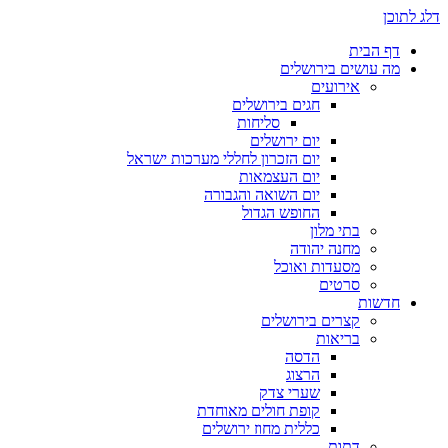
דלג לתוכן
דף הבית
מה עושים בירושלים
אירועים
חגים בירושלים
סליחות
יום ירושלים
יום הזכרון לחללי מערכות ישראל
יום העצמאות
יום השואה והגבורה
החופש הגדול
בתי מלון
מחנה יהודה
מסעדות ואוכל
סרטים
חדשות
קצרים בירושלים
בריאות
הדסה
הרצוג
שערי צדק
קופת חולים מאוחדת
כללית מחוז ירושלים
דתות