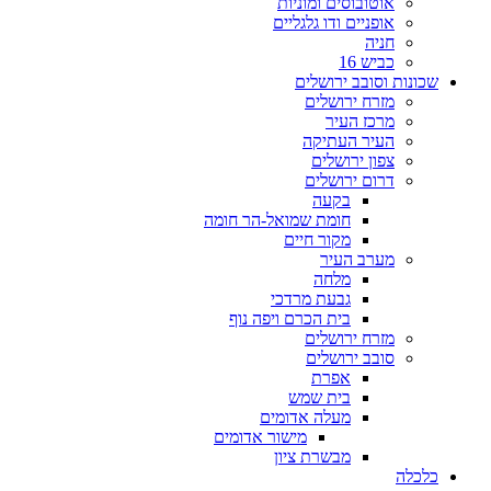
אוטובוסים ומוניות
אופניים ודו גלגליים
חניה
כביש 16
שכונות וסובב ירושלים
מזרח ירושלים
מרכז העיר
העיר העתיקה
צפון ירושלים
דרום ירושלים
בקעה
חומת שמואל-הר חומה
מקור חיים
מערב העיר
מלחה
גבעת מרדכי
בית הכרם ויפה נוף
מזרח ירושלים
סובב ירושלים
אפרת
בית שמש
מעלה אדומים
מישור אדומים
מבשרת ציון
כלכלה