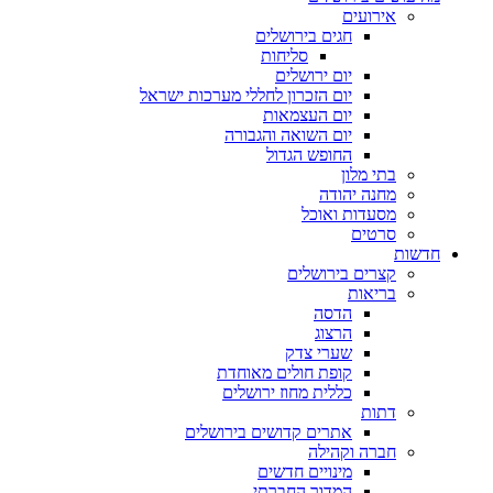
אירועים
חגים בירושלים
סליחות
יום ירושלים
יום הזכרון לחללי מערכות ישראל
יום העצמאות
יום השואה והגבורה
החופש הגדול
בתי מלון
מחנה יהודה
מסעדות ואוכל
סרטים
חדשות
קצרים בירושלים
בריאות
הדסה
הרצוג
שערי צדק
קופת חולים מאוחדת
כללית מחוז ירושלים
דתות
אתרים קדושים בירושלים
חברה וקהילה
מינויים חדשים
המדור החברתי