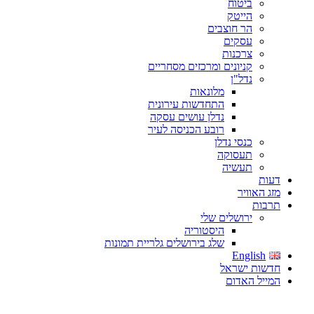
ביטוח
הייטק
הר חוצבים
עסקים
צרכנות
קניונים ומרכזים מסחריים
נדל"ן
מלונאות
התחדשות עירונית
נדלן עושים עסקה
רובע הכניסה לעיר
כנסי נדלן
תעסוקה
תעשיה
דעות
מזג האוויר
תרבות
ירושלים שלי
היסטוריה
שלג בירושלים גלריית תמונות
English
חדשות ישראל
המייל האדום