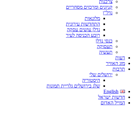
צרכנות
קניונים ומרכזים מסחריים
נדל"ן
מלונאות
התחדשות עירונית
נדלן עושים עסקה
רובע הכניסה לעיר
כנסי נדלן
תעסוקה
תעשיה
דעות
מזג האוויר
תרבות
ירושלים שלי
היסטוריה
שלג בירושלים גלריית תמונות
English
חדשות ישראל
המייל האדום