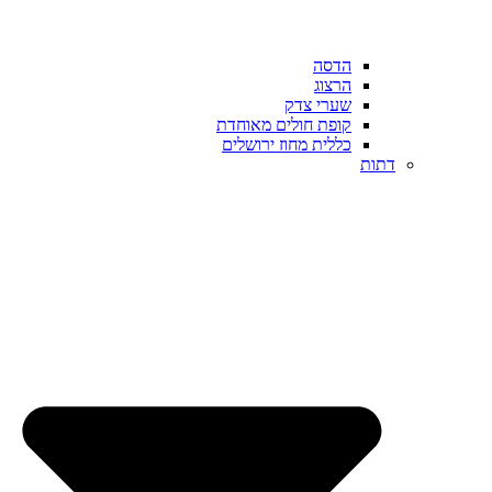
הדסה
הרצוג
שערי צדק
קופת חולים מאוחדת
כללית מחוז ירושלים
דתות