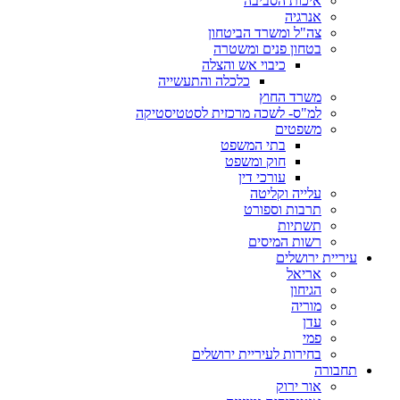
איכות הסביבה
אנרגיה
צה"ל ומשרד הביטחון
בטחון פנים ומשטרה
כיבוי אש והצלה
כלכלה והתעשייה
משרד החוץ
למ"ס- לשכה מרכזית לסטטיסטיקה
משפטים
בתי המשפט
חוק ומשפט
עורכי דין
עלייה וקליטה
תרבות וספורט
תשתיות
רשות המיסים
עיריית ירושלים
אריאל
הגיחון
מוריה
עדן
פמי
בחירות לעיריית ירושלים
תחבורה
אור ירוק