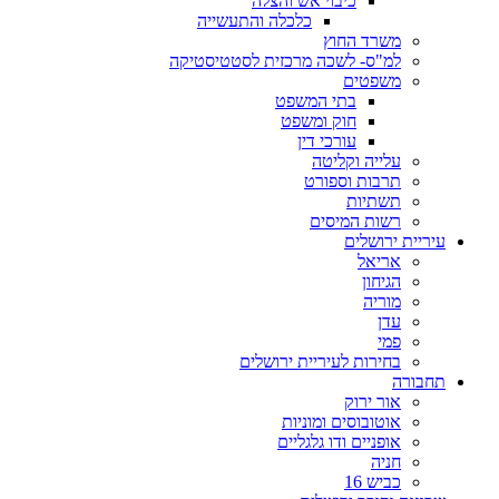
כיבוי אש והצלה
כלכלה והתעשייה
משרד החוץ
למ"ס- לשכה מרכזית לסטטיסטיקה
משפטים
בתי המשפט
חוק ומשפט
עורכי דין
עלייה וקליטה
תרבות וספורט
תשתיות
רשות המיסים
עיריית ירושלים
אריאל
הגיחון
מוריה
עדן
פמי
בחירות לעיריית ירושלים
תחבורה
אור ירוק
אוטובוסים ומוניות
אופניים ודו גלגליים
חניה
כביש 16