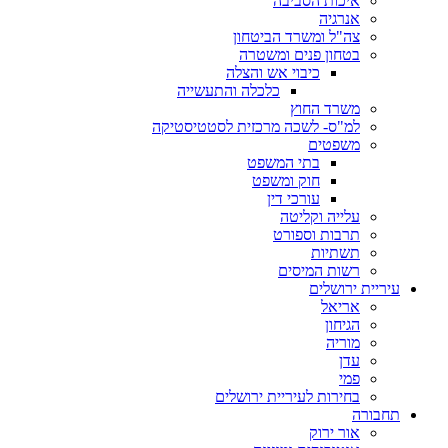
איכות הסביבה
אנרגיה
צה"ל ומשרד הביטחון
בטחון פנים ומשטרה
כיבוי אש והצלה
כלכלה והתעשייה
משרד החוץ
למ"ס- לשכה מרכזית לסטטיסטיקה
משפטים
בתי המשפט
חוק ומשפט
עורכי דין
עלייה וקליטה
תרבות וספורט
תשתיות
רשות המיסים
עיריית ירושלים
אריאל
הגיחון
מוריה
עדן
פמי
בחירות לעיריית ירושלים
תחבורה
אור ירוק