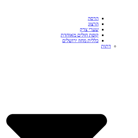
הדסה
הרצוג
שערי צדק
קופת חולים מאוחדת
כללית מחוז ירושלים
דתות