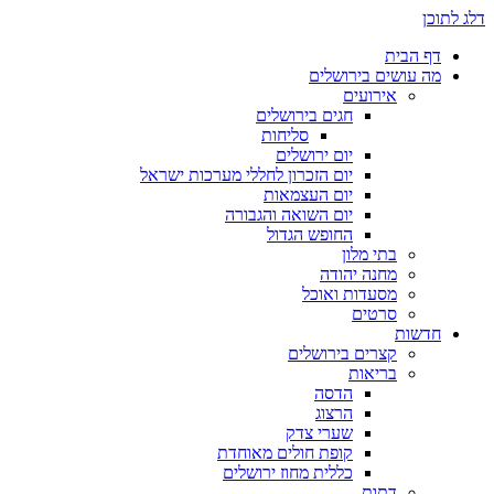
דלג לתוכן
דף הבית
מה עושים בירושלים
אירועים
חגים בירושלים
סליחות
יום ירושלים
יום הזכרון לחללי מערכות ישראל
יום העצמאות
יום השואה והגבורה
החופש הגדול
בתי מלון
מחנה יהודה
מסעדות ואוכל
סרטים
חדשות
קצרים בירושלים
בריאות
הדסה
הרצוג
שערי צדק
קופת חולים מאוחדת
כללית מחוז ירושלים
דתות