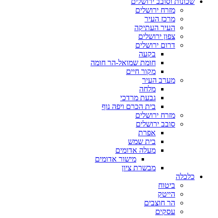
שכונות וסובב ירושלים
מזרח ירושלים
מרכז העיר
העיר העתיקה
צפון ירושלים
דרום ירושלים
בקעה
חומת שמואל-הר חומה
מקור חיים
מערב העיר
מלחה
גבעת מרדכי
בית הכרם ויפה נוף
מזרח ירושלים
סובב ירושלים
אפרת
בית שמש
מעלה אדומים
מישור אדומים
מבשרת ציון
כלכלה
ביטוח
הייטק
הר חוצבים
עסקים