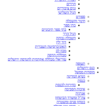
חרדים
גנים ציבוריים
הגיל השלישי
ספורט
חינוך והשכלה
בתי ספר
בתי ספר תיכוניים
הגיל הרך
השכלה גבוהה
דוד ילין
האוניברסיטה העברית
מכון לב
מכללת הדסה
עזריאלי מכללה אקדמית להנדסה ירושלים
תעופה
כנס ירושלים
מוסדות ממשל
נשיא המדינה
כנסת
בחירות לכנסת
איכות הסביבה
אנרגיה
צה"ל ומשרד הביטחון
בטחון פנים ומשטרה