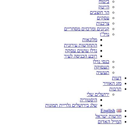
ביטוח
הייטק
הר חוצבים
עסקים
צרכנות
קניונים ומרכזים מסחריים
נדל"ן
מלונאות
התחדשות עירונית
נדלן עושים עסקה
רובע הכניסה לעיר
כנסי נדלן
תעסוקה
תעשיה
דעות
מזג האוויר
תרבות
ירושלים שלי
היסטוריה
שלג בירושלים גלריית תמונות
English
חדשות ישראל
המייל האדום