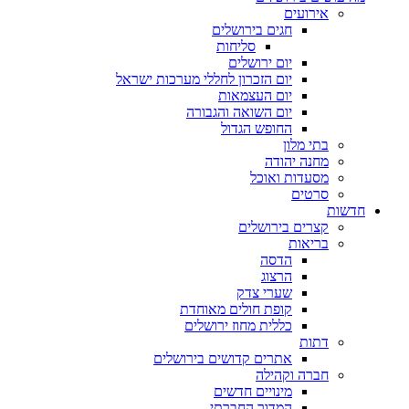
אירועים
חגים בירושלים
סליחות
יום ירושלים
יום הזכרון לחללי מערכות ישראל
יום העצמאות
יום השואה והגבורה
החופש הגדול
בתי מלון
מחנה יהודה
מסעדות ואוכל
סרטים
חדשות
קצרים בירושלים
בריאות
הדסה
הרצוג
שערי צדק
קופת חולים מאוחדת
כללית מחוז ירושלים
דתות
אתרים קדושים בירושלים
חברה וקהילה
מינויים חדשים
המדור החברתי