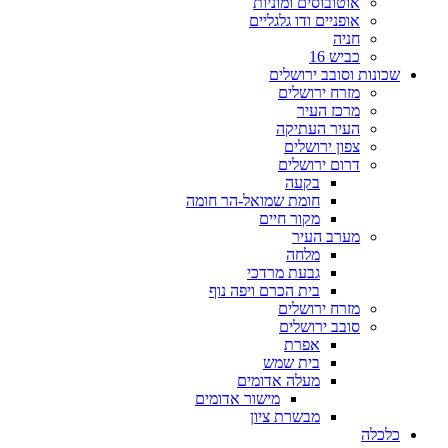
אוטובוסים ומוניות
אופניים ודו גלגליים
חניה
כביש 16
שכונות וסובב ירושלים
מזרח ירושלים
מרכז העיר
העיר העתיקה
צפון ירושלים
דרום ירושלים
בקעה
חומת שמואל-הר חומה
מקור חיים
מערב העיר
מלחה
גבעת מרדכי
בית הכרם ויפה נוף
מזרח ירושלים
סובב ירושלים
אפרת
בית שמש
מעלה אדומים
מישור אדומים
מבשרת ציון
כלכלה