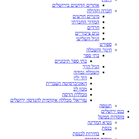
אתרים קדושים בירושלים
חברה וקהילה
מינויים חדשים
המדור החברתי
חרדים
גנים ציבוריים
הגיל השלישי
ספורט
חינוך והשכלה
בתי ספר
בתי ספר תיכוניים
הגיל הרך
השכלה גבוהה
דוד ילין
האוניברסיטה העברית
מכון לב
מכללת הדסה
עזריאלי מכללה אקדמית להנדסה ירושלים
תעופה
כנס ירושלים
מוסדות ממשל
נשיא המדינה
כנסת
בחירות לכנסת