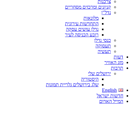
צרכנות
קניונים ומרכזים מסחריים
נדל"ן
מלונאות
התחדשות עירונית
נדלן עושים עסקה
רובע הכניסה לעיר
כנסי נדלן
תעסוקה
תעשיה
דעות
מזג האוויר
תרבות
ירושלים שלי
היסטוריה
שלג בירושלים גלריית תמונות
English
חדשות ישראל
המייל האדום