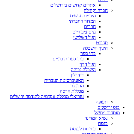
אתרים קדושים בירושלים
חברה וקהילה
מינויים חדשים
המדור החברתי
חרדים
גנים ציבוריים
הגיל השלישי
ספורט
חינוך והשכלה
בתי ספר
בתי ספר תיכוניים
הגיל הרך
השכלה גבוהה
דוד ילין
האוניברסיטה העברית
מכון לב
מכללת הדסה
עזריאלי מכללה אקדמית להנדסה ירושלים
תעופה
כנס ירושלים
מוסדות ממשל
נשיא המדינה
כנסת
בחירות לכנסת