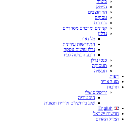
ביטוח
הייטק
הר חוצבים
עסקים
צרכנות
קניונים ומרכזים מסחריים
נדל"ן
מלונאות
התחדשות עירונית
נדלן עושים עסקה
רובע הכניסה לעיר
כנסי נדלן
תעסוקה
תעשיה
דעות
מזג האוויר
תרבות
ירושלים שלי
היסטוריה
שלג בירושלים גלריית תמונות
English
חדשות ישראל
המייל האדום