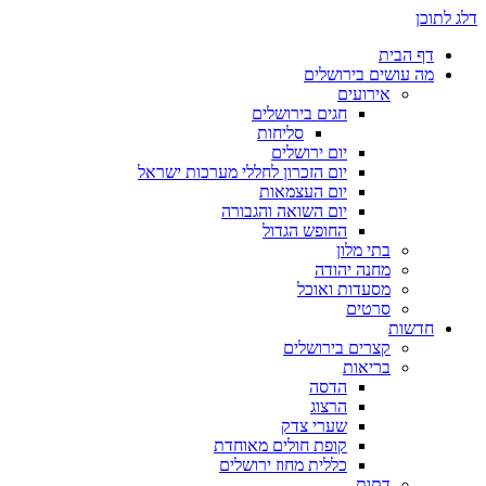
דלג לתוכן
דף הבית
מה עושים בירושלים
אירועים
חגים בירושלים
סליחות
יום ירושלים
יום הזכרון לחללי מערכות ישראל
יום העצמאות
יום השואה והגבורה
החופש הגדול
בתי מלון
מחנה יהודה
מסעדות ואוכל
סרטים
חדשות
קצרים בירושלים
בריאות
הדסה
הרצוג
שערי צדק
קופת חולים מאוחדת
כללית מחוז ירושלים
דתות