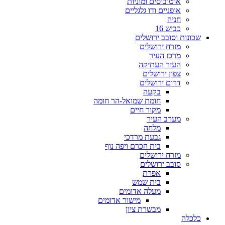
אוטובוסים ומוניות
אופניים ודו גלגליים
חניה
כביש 16
שכונות וסובב ירושלים
מזרח ירושלים
מרכז העיר
העיר העתיקה
צפון ירושלים
דרום ירושלים
בקעה
חומת שמואל-הר חומה
מקור חיים
מערב העיר
מלחה
גבעת מרדכי
בית הכרם ויפה נוף
מזרח ירושלים
סובב ירושלים
אפרת
בית שמש
מעלה אדומים
מישור אדומים
מבשרת ציון
כלכלה