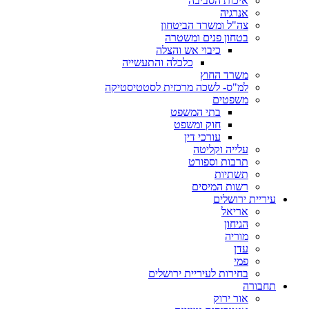
איכות הסביבה
אנרגיה
צה"ל ומשרד הביטחון
בטחון פנים ומשטרה
כיבוי אש והצלה
כלכלה והתעשייה
משרד החוץ
למ"ס- לשכה מרכזית לסטטיסטיקה
משפטים
בתי המשפט
חוק ומשפט
עורכי דין
עלייה וקליטה
תרבות וספורט
תשתיות
רשות המיסים
עיריית ירושלים
אריאל
הגיחון
מוריה
עדן
פמי
בחירות לעיריית ירושלים
תחבורה
אור ירוק