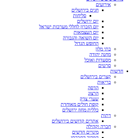
אירועים
חגים בירושלים
סליחות
יום ירושלים
יום הזכרון לחללי מערכות ישראל
יום העצמאות
יום השואה והגבורה
החופש הגדול
בתי מלון
מחנה יהודה
מסעדות ואוכל
סרטים
חדשות
קצרים בירושלים
בריאות
הדסה
הרצוג
שערי צדק
קופת חולים מאוחדת
כללית מחוז ירושלים
דתות
אתרים קדושים בירושלים
חברה וקהילה
מינויים חדשים
המדור החברתי