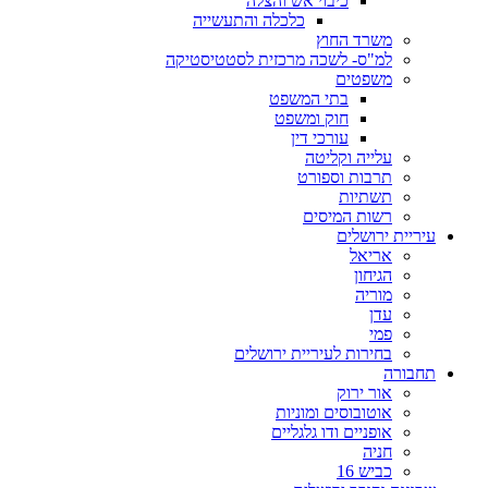
כיבוי אש והצלה
כלכלה והתעשייה
משרד החוץ
למ"ס- לשכה מרכזית לסטטיסטיקה
משפטים
בתי המשפט
חוק ומשפט
עורכי דין
עלייה וקליטה
תרבות וספורט
תשתיות
רשות המיסים
עיריית ירושלים
אריאל
הגיחון
מוריה
עדן
פמי
בחירות לעיריית ירושלים
תחבורה
אור ירוק
אוטובוסים ומוניות
אופניים ודו גלגליים
חניה
כביש 16