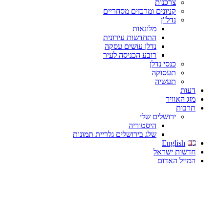
צרכנות
קניונים ומרכזים מסחריים
נדל"ן
מלונאות
התחדשות עירונית
נדלן עושים עסקה
רובע הכניסה לעיר
כנסי נדלן
תעסוקה
תעשיה
דעות
מזג האוויר
תרבות
ירושלים שלי
היסטוריה
שלג בירושלים גלריית תמונות
English
חדשות ישראל
המייל האדום