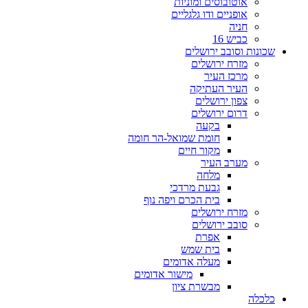
אוטובוסים ומוניות
אופניים ודו גלגליים
חניה
כביש 16
שכונות וסובב ירושלים
מזרח ירושלים
מרכז העיר
העיר העתיקה
צפון ירושלים
דרום ירושלים
בקעה
חומת שמואל-הר חומה
מקור חיים
מערב העיר
מלחה
גבעת מרדכי
בית הכרם ויפה נוף
מזרח ירושלים
סובב ירושלים
אפרת
בית שמש
מעלה אדומים
מישור אדומים
מבשרת ציון
כלכלה