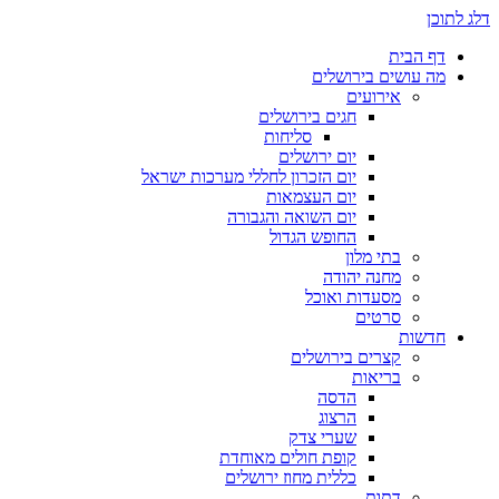
דלג לתוכן
דף הבית
מה עושים בירושלים
אירועים
חגים בירושלים
סליחות
יום ירושלים
יום הזכרון לחללי מערכות ישראל
יום העצמאות
יום השואה והגבורה
החופש הגדול
בתי מלון
מחנה יהודה
מסעדות ואוכל
סרטים
חדשות
קצרים בירושלים
בריאות
הדסה
הרצוג
שערי צדק
קופת חולים מאוחדת
כללית מחוז ירושלים
דתות