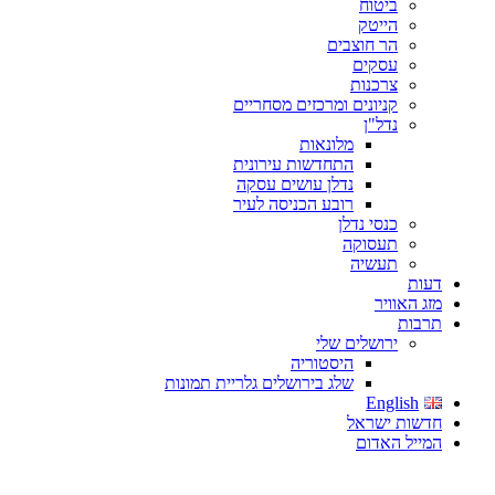
ביטוח
הייטק
הר חוצבים
עסקים
צרכנות
קניונים ומרכזים מסחריים
נדל"ן
מלונאות
התחדשות עירונית
נדלן עושים עסקה
רובע הכניסה לעיר
כנסי נדלן
תעסוקה
תעשיה
דעות
מזג האוויר
תרבות
ירושלים שלי
היסטוריה
שלג בירושלים גלריית תמונות
English
חדשות ישראל
המייל האדום