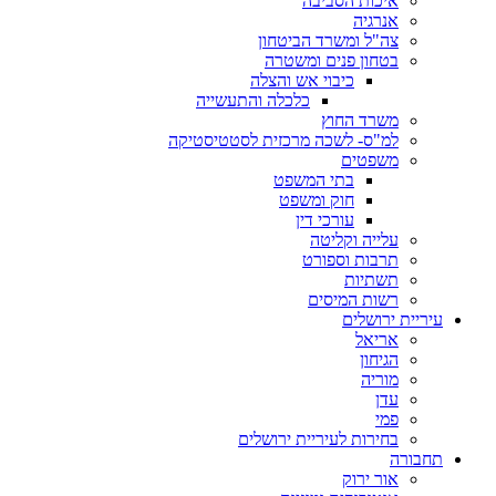
איכות הסביבה
אנרגיה
צה"ל ומשרד הביטחון
בטחון פנים ומשטרה
כיבוי אש והצלה
כלכלה והתעשייה
משרד החוץ
למ"ס- לשכה מרכזית לסטטיסטיקה
משפטים
בתי המשפט
חוק ומשפט
עורכי דין
עלייה וקליטה
תרבות וספורט
תשתיות
רשות המיסים
עיריית ירושלים
אריאל
הגיחון
מוריה
עדן
פמי
בחירות לעיריית ירושלים
תחבורה
אור ירוק