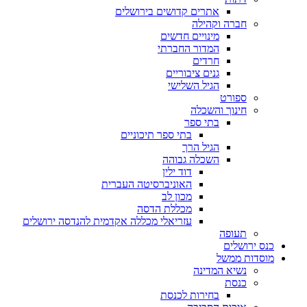
אתרים קדושים בירושלים
חברה וקהילה
מינויים חדשים
המדור החברתי
חרדים
גנים ציבוריים
הגיל השלישי
ספורט
חינוך והשכלה
בתי ספר
בתי ספר תיכוניים
הגיל הרך
השכלה גבוהה
דוד ילין
האוניברסיטה העברית
מכון לב
מכללת הדסה
עזריאלי מכללה אקדמית להנדסה ירושלים
תעופה
כנס ירושלים
מוסדות ממשל
נשיא המדינה
כנסת
בחירות לכנסת