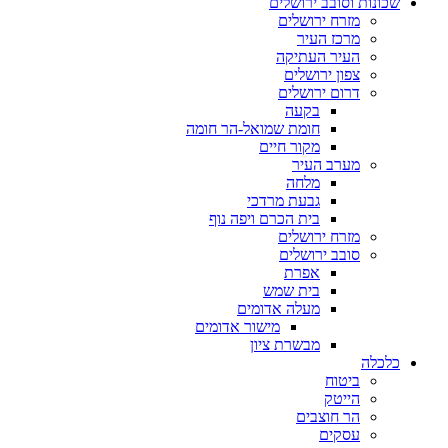
שכונות וסובב ירושלים
מזרח ירושלים
מרכז העיר
העיר העתיקה
צפון ירושלים
דרום ירושלים
בקעה
חומת שמואל-הר חומה
מקור חיים
מערב העיר
מלחה
גבעת מרדכי
בית הכרם ויפה נוף
מזרח ירושלים
סובב ירושלים
אפרת
בית שמש
מעלה אדומים
מישור אדומים
מבשרת ציון
כלכלה
ביטוח
הייטק
הר חוצבים
עסקים