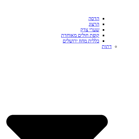
הדסה
הרצוג
שערי צדק
קופת חולים מאוחדת
כללית מחוז ירושלים
דתות