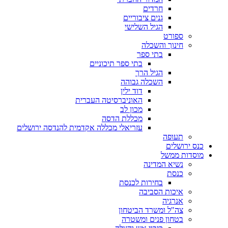
חרדים
גנים ציבוריים
הגיל השלישי
ספורט
חינוך והשכלה
בתי ספר
בתי ספר תיכוניים
הגיל הרך
השכלה גבוהה
דוד ילין
האוניברסיטה העברית
מכון לב
מכללת הדסה
עזריאלי מכללה אקדמית להנדסה ירושלים
תעופה
כנס ירושלים
מוסדות ממשל
נשיא המדינה
כנסת
בחירות לכנסת
איכות הסביבה
אנרגיה
צה"ל ומשרד הביטחון
בטחון פנים ומשטרה