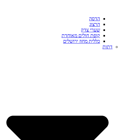
הדסה
הרצוג
שערי צדק
קופת חולים מאוחדת
כללית מחוז ירושלים
דתות