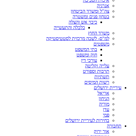
איכות הסביבה
אנרגיה
צה"ל ומשרד הביטחון
בטחון פנים ומשטרה
כיבוי אש והצלה
כלכלה והתעשייה
משרד החוץ
למ"ס- לשכה מרכזית לסטטיסטיקה
משפטים
בתי המשפט
חוק ומשפט
עורכי דין
עלייה וקליטה
תרבות וספורט
תשתיות
רשות המיסים
עיריית ירושלים
אריאל
הגיחון
מוריה
עדן
פמי
בחירות לעיריית ירושלים
תחבורה
אור ירוק