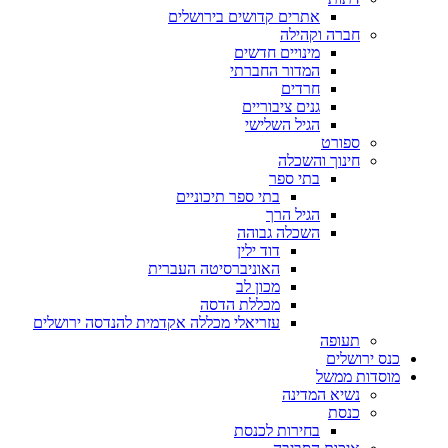
אתרים קדושים בירושלים
חברה וקהילה
מינויים חדשים
המדור החברתי
חרדים
גנים ציבוריים
הגיל השלישי
ספורט
חינוך והשכלה
בתי ספר
בתי ספר תיכוניים
הגיל הרך
השכלה גבוהה
דוד ילין
האוניברסיטה העברית
מכון לב
מכללת הדסה
עזריאלי מכללה אקדמית להנדסה ירושלים
תעופה
כנס ירושלים
מוסדות ממשל
נשיא המדינה
כנסת
בחירות לכנסת