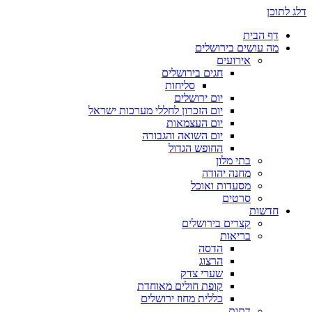
דלג לתוכן
דף הבית
מה עושים בירושלים
אירועים
חגים בירושלים
סליחות
יום ירושלים
יום הזכרון לחללי מערכות ישראל
יום העצמאות
יום השואה והגבורה
החופש הגדול
בתי מלון
מחנה יהודה
מסעדות ואוכל
סרטים
חדשות
קצרים בירושלים
בריאות
הדסה
הרצוג
שערי צדק
קופת חולים מאוחדת
כללית מחוז ירושלים
דתות