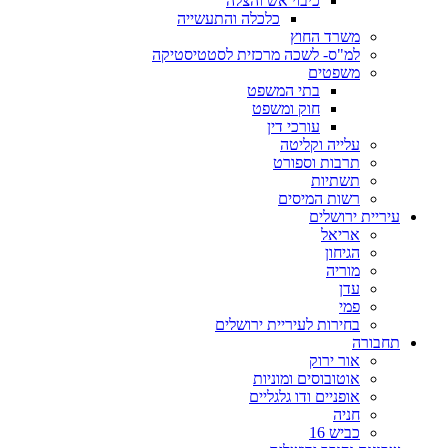
כיבוי אש והצלה
כלכלה והתעשייה
משרד החוץ
למ"ס- לשכה מרכזית לסטטיסטיקה
משפטים
בתי המשפט
חוק ומשפט
עורכי דין
עלייה וקליטה
תרבות וספורט
תשתיות
רשות המיסים
עיריית ירושלים
אריאל
הגיחון
מוריה
עדן
פמי
בחירות לעיריית ירושלים
תחבורה
אור ירוק
אוטובוסים ומוניות
אופניים ודו גלגליים
חניה
כביש 16