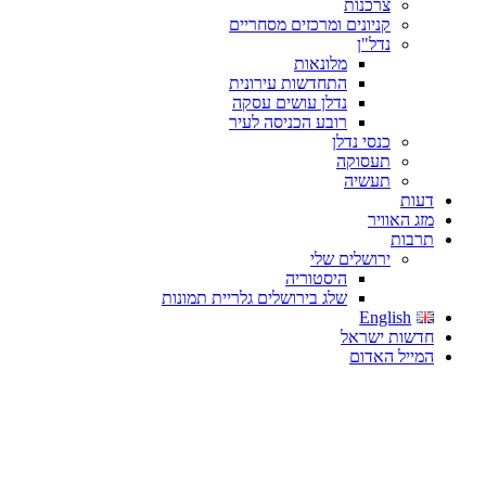
צרכנות
קניונים ומרכזים מסחריים
נדל"ן
מלונאות
התחדשות עירונית
נדלן עושים עסקה
רובע הכניסה לעיר
כנסי נדלן
תעסוקה
תעשיה
דעות
מזג האוויר
תרבות
ירושלים שלי
היסטוריה
שלג בירושלים גלריית תמונות
English
חדשות ישראל
המייל האדום