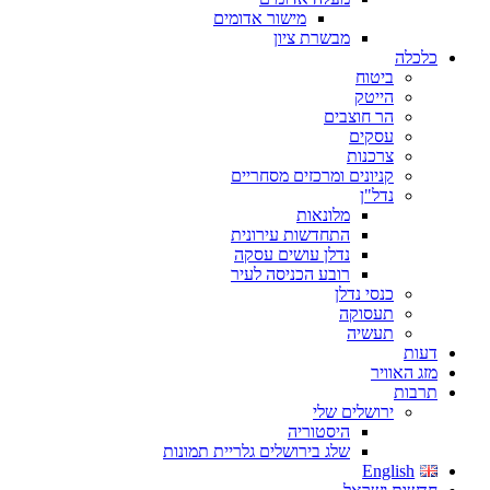
מישור אדומים
מבשרת ציון
כלכלה
ביטוח
הייטק
הר חוצבים
עסקים
צרכנות
קניונים ומרכזים מסחריים
נדל"ן
מלונאות
התחדשות עירונית
נדלן עושים עסקה
רובע הכניסה לעיר
כנסי נדלן
תעסוקה
תעשיה
דעות
מזג האוויר
תרבות
ירושלים שלי
היסטוריה
שלג בירושלים גלריית תמונות
English