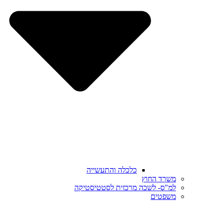
כלכלה והתעשייה
משרד החוץ
למ"ס- לשכה מרכזית לסטטיסטיקה
משפטים