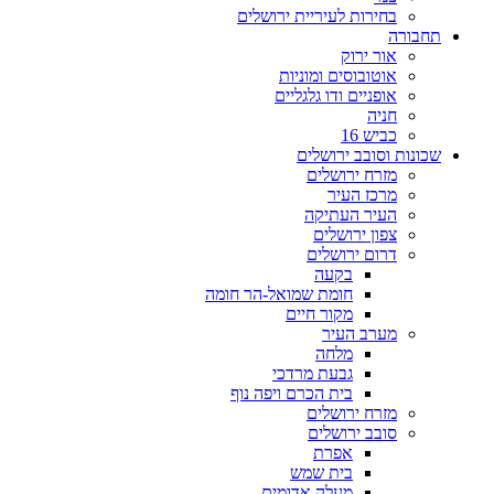
בחירות לעיריית ירושלים
תחבורה
אור ירוק
אוטובוסים ומוניות
אופניים ודו גלגליים
חניה
כביש 16
שכונות וסובב ירושלים
מזרח ירושלים
מרכז העיר
העיר העתיקה
צפון ירושלים
דרום ירושלים
בקעה
חומת שמואל-הר חומה
מקור חיים
מערב העיר
מלחה
גבעת מרדכי
בית הכרם ויפה נוף
מזרח ירושלים
סובב ירושלים
אפרת
בית שמש
מעלה אדומים