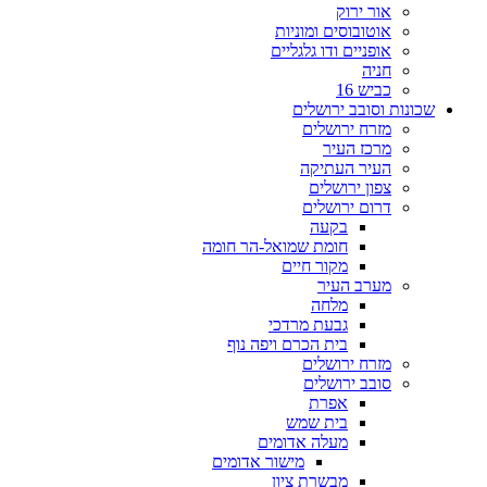
אור ירוק
אוטובוסים ומוניות
אופניים ודו גלגליים
חניה
כביש 16
שכונות וסובב ירושלים
מזרח ירושלים
מרכז העיר
העיר העתיקה
צפון ירושלים
דרום ירושלים
בקעה
חומת שמואל-הר חומה
מקור חיים
מערב העיר
מלחה
גבעת מרדכי
בית הכרם ויפה נוף
מזרח ירושלים
סובב ירושלים
אפרת
בית שמש
מעלה אדומים
מישור אדומים
מבשרת ציון