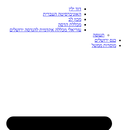
דוד ילין
האוניברסיטה העברית
מכון לב
מכללת הדסה
עזריאלי מכללה אקדמית להנדסה ירושלים
תעופה
כנס ירושלים
מוסדות ממשל