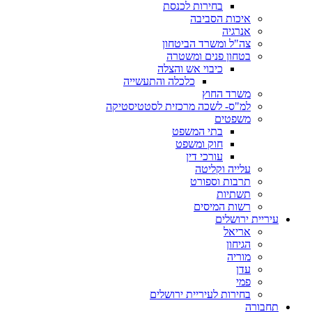
בחירות לכנסת
איכות הסביבה
אנרגיה
צה"ל ומשרד הביטחון
בטחון פנים ומשטרה
כיבוי אש והצלה
כלכלה והתעשייה
משרד החוץ
למ"ס- לשכה מרכזית לסטטיסטיקה
משפטים
בתי המשפט
חוק ומשפט
עורכי דין
עלייה וקליטה
תרבות וספורט
תשתיות
רשות המיסים
עיריית ירושלים
אריאל
הגיחון
מוריה
עדן
פמי
בחירות לעיריית ירושלים
תחבורה