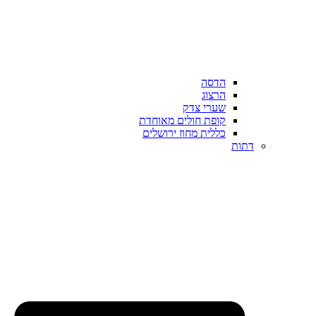
הדסה
הרצוג
שערי צדק
קופת חולים מאוחדת
כללית מחוז ירושלים
דתות