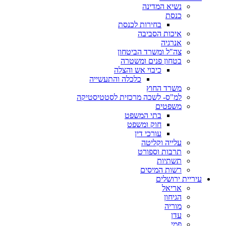
נשיא המדינה
כנסת
בחירות לכנסת
איכות הסביבה
אנרגיה
צה"ל ומשרד הביטחון
בטחון פנים ומשטרה
כיבוי אש והצלה
כלכלה והתעשייה
משרד החוץ
למ"ס- לשכה מרכזית לסטטיסטיקה
משפטים
בתי המשפט
חוק ומשפט
עורכי דין
עלייה וקליטה
תרבות וספורט
תשתיות
רשות המיסים
עיריית ירושלים
אריאל
הגיחון
מוריה
עדן
פמי