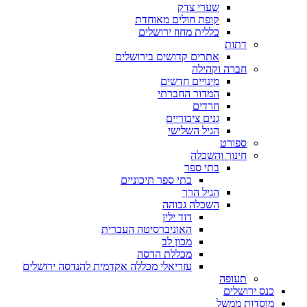
שערי צדק
קופת חולים מאוחדת
כללית מחוז ירושלים
דתות
אתרים קדושים בירושלים
חברה וקהילה
מינויים חדשים
המדור החברתי
חרדים
גנים ציבוריים
הגיל השלישי
ספורט
חינוך והשכלה
בתי ספר
בתי ספר תיכוניים
הגיל הרך
השכלה גבוהה
דוד ילין
האוניברסיטה העברית
מכון לב
מכללת הדסה
עזריאלי מכללה אקדמית להנדסה ירושלים
תעופה
כנס ירושלים
מוסדות ממשל