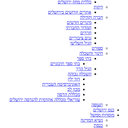
כללית מחוז ירושלים
דתות
אתרים קדושים בירושלים
חברה וקהילה
מינויים חדשים
המדור החברתי
חרדים
גנים ציבוריים
הגיל השלישי
ספורט
חינוך והשכלה
בתי ספר
בתי ספר תיכוניים
הגיל הרך
השכלה גבוהה
דוד ילין
האוניברסיטה העברית
מכון לב
מכללת הדסה
עזריאלי מכללה אקדמית להנדסה ירושלים
תעופה
כנס ירושלים
מוסדות ממשל
נשיא המדינה
כנסת