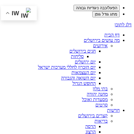
הפעל/כבה ניגודיות גבוהה
IW
מתג גודל גופן
דלג לתוכן
דף הבית
מה עושים בירושלים
אירועים
חגים בירושלים
סליחות
יום ירושלים
יום הזכרון לחללי מערכות ישראל
יום העצמאות
יום השואה והגבורה
החופש הגדול
בתי מלון
מחנה יהודה
מסעדות ואוכל
סרטים
חדשות
קצרים בירושלים
בריאות
הדסה
הרצוג