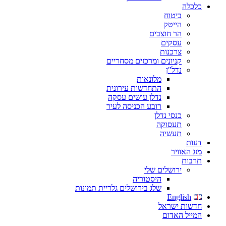
כלכלה
ביטוח
הייטק
הר חוצבים
עסקים
צרכנות
קניונים ומרכזים מסחריים
נדל"ן
מלונאות
התחדשות עירונית
נדלן עושים עסקה
רובע הכניסה לעיר
כנסי נדלן
תעסוקה
תעשיה
דעות
מזג האוויר
תרבות
ירושלים שלי
היסטוריה
שלג בירושלים גלריית תמונות
English
חדשות ישראל
המייל האדום