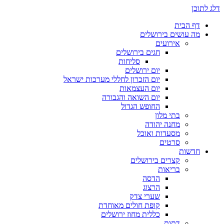
דלג לתוכן
דף הבית
מה עושים בירושלים
אירועים
חגים בירושלים
סליחות
יום ירושלים
יום הזכרון לחללי מערכות ישראל
יום העצמאות
יום השואה והגבורה
החופש הגדול
בתי מלון
מחנה יהודה
מסעדות ואוכל
סרטים
חדשות
קצרים בירושלים
בריאות
הדסה
הרצוג
שערי צדק
קופת חולים מאוחדת
כללית מחוז ירושלים
דתות