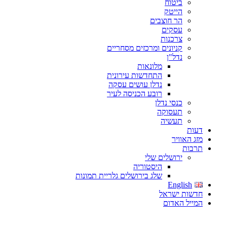
ביטוח
הייטק
הר חוצבים
עסקים
צרכנות
קניונים ומרכזים מסחריים
נדל"ן
מלונאות
התחדשות עירונית
נדלן עושים עסקה
רובע הכניסה לעיר
כנסי נדלן
תעסוקה
תעשיה
דעות
מזג האוויר
תרבות
ירושלים שלי
היסטוריה
שלג בירושלים גלריית תמונות
English
חדשות ישראל
המייל האדום