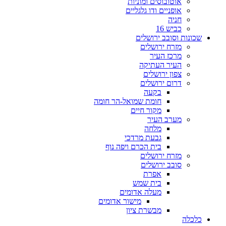
אוטובוסים ומוניות
אופניים ודו גלגליים
חניה
כביש 16
שכונות וסובב ירושלים
מזרח ירושלים
מרכז העיר
העיר העתיקה
צפון ירושלים
דרום ירושלים
בקעה
חומת שמואל-הר חומה
מקור חיים
מערב העיר
מלחה
גבעת מרדכי
בית הכרם ויפה נוף
מזרח ירושלים
סובב ירושלים
אפרת
בית שמש
מעלה אדומים
מישור אדומים
מבשרת ציון
כלכלה