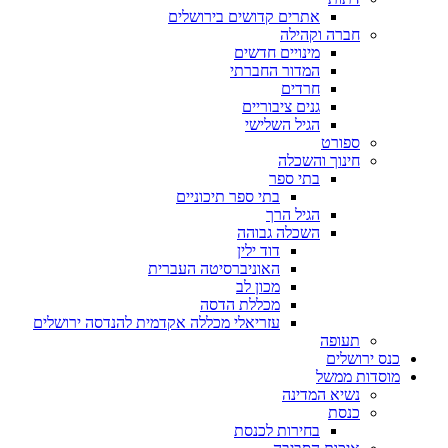
אתרים קדושים בירושלים
חברה וקהילה
מינויים חדשים
המדור החברתי
חרדים
גנים ציבוריים
הגיל השלישי
ספורט
חינוך והשכלה
בתי ספר
בתי ספר תיכוניים
הגיל הרך
השכלה גבוהה
דוד ילין
האוניברסיטה העברית
מכון לב
מכללת הדסה
עזריאלי מכללה אקדמית להנדסה ירושלים
תעופה
כנס ירושלים
מוסדות ממשל
נשיא המדינה
כנסת
בחירות לכנסת