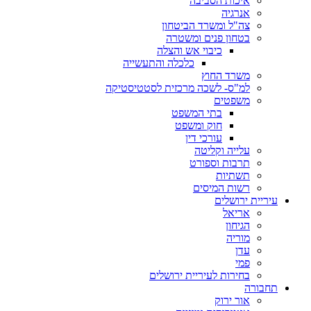
איכות הסביבה
אנרגיה
צה"ל ומשרד הביטחון
בטחון פנים ומשטרה
כיבוי אש והצלה
כלכלה והתעשייה
משרד החוץ
למ"ס- לשכה מרכזית לסטטיסטיקה
משפטים
בתי המשפט
חוק ומשפט
עורכי דין
עלייה וקליטה
תרבות וספורט
תשתיות
רשות המיסים
עיריית ירושלים
אריאל
הגיחון
מוריה
עדן
פמי
בחירות לעיריית ירושלים
תחבורה
אור ירוק