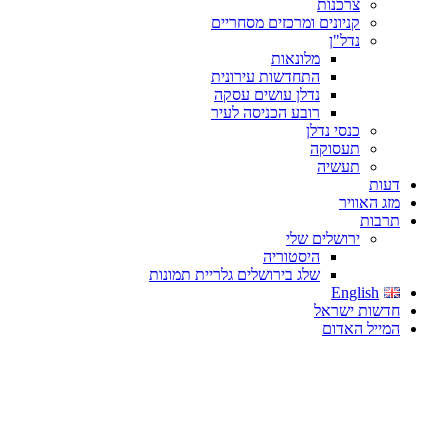
צרכנות
קניונים ומרכזים מסחריים
נדל"ן
מלונאות
התחדשות עירונית
נדלן עושים עסקה
רובע הכניסה לעיר
כנסי נדלן
תעסוקה
תעשיה
דעות
מזג האוויר
תרבות
ירושלים שלי
היסטוריה
שלג בירושלים גלריית תמונות
English
חדשות ישראל
המייל האדום