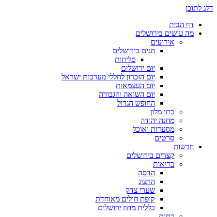
דלג לתוכן
דף הבית
מה עושים בירושלים
אירועים
חגים בירושלים
סליחות
יום ירושלים
יום הזכרון לחללי מערכות ישראל
יום העצמאות
יום השואה והגבורה
החופש הגדול
בתי מלון
מחנה יהודה
מסעדות ואוכל
סרטים
חדשות
קצרים בירושלים
בריאות
הדסה
הרצוג
שערי צדק
קופת חולים מאוחדת
כללית מחוז ירושלים
דתות