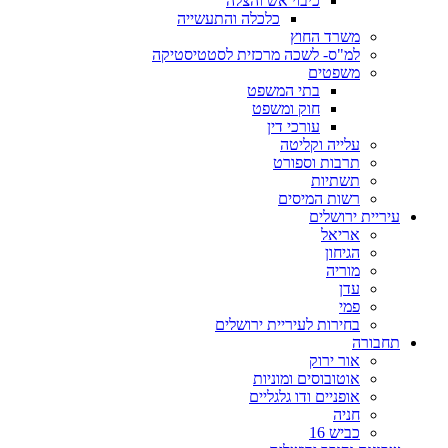
כיבוי אש והצלה
כלכלה והתעשייה
משרד החוץ
למ"ס- לשכה מרכזית לסטטיסטיקה
משפטים
בתי המשפט
חוק ומשפט
עורכי דין
עלייה וקליטה
תרבות וספורט
תשתיות
רשות המיסים
עיריית ירושלים
אריאל
הגיחון
מוריה
עדן
פמי
בחירות לעיריית ירושלים
תחבורה
אור ירוק
אוטובוסים ומוניות
אופניים ודו גלגליים
חניה
כביש 16