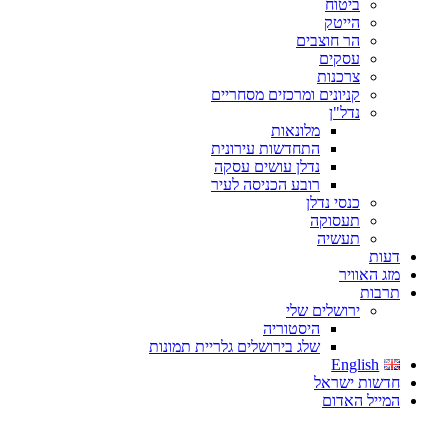
ביטוח
הייטק
הר חוצבים
עסקים
צרכנות
קניונים ומרכזים מסחריים
נדל"ן
מלונאות
התחדשות עירונית
נדלן עושים עסקה
רובע הכניסה לעיר
כנסי נדלן
תעסוקה
תעשיה
דעות
מזג האוויר
תרבות
ירושלים שלי
היסטוריה
שלג בירושלים גלריית תמונות
English
חדשות ישראל
המייל האדום