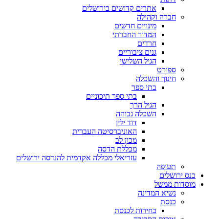
אתרים קדושים בירושלים
חברה וקהילה
מינויים חדשים
המדור החברתי
חרדים
גנים ציבוריים
הגיל השלישי
ספורט
חינוך והשכלה
בתי ספר
בתי ספר תיכוניים
הגיל הרך
השכלה גבוהה
דוד ילין
האוניברסיטה העברית
מכון לב
מכללת הדסה
עזריאלי מכללה אקדמית להנדסה ירושלים
תעופה
כנס ירושלים
מוסדות ממשל
נשיא המדינה
כנסת
בחירות לכנסת