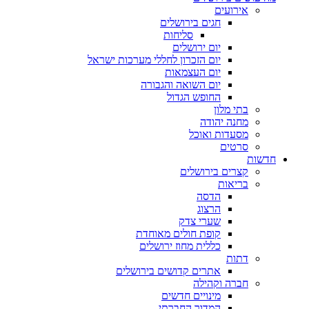
אירועים
חגים בירושלים
סליחות
יום ירושלים
יום הזכרון לחללי מערכות ישראל
יום העצמאות
יום השואה והגבורה
החופש הגדול
בתי מלון
מחנה יהודה
מסעדות ואוכל
סרטים
חדשות
קצרים בירושלים
בריאות
הדסה
הרצוג
שערי צדק
קופת חולים מאוחדת
כללית מחוז ירושלים
דתות
אתרים קדושים בירושלים
חברה וקהילה
מינויים חדשים
המדור החברתי