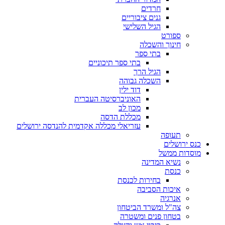
חרדים
גנים ציבוריים
הגיל השלישי
ספורט
חינוך והשכלה
בתי ספר
בתי ספר תיכוניים
הגיל הרך
השכלה גבוהה
דוד ילין
האוניברסיטה העברית
מכון לב
מכללת הדסה
עזריאלי מכללה אקדמית להנדסה ירושלים
תעופה
כנס ירושלים
מוסדות ממשל
נשיא המדינה
כנסת
בחירות לכנסת
איכות הסביבה
אנרגיה
צה"ל ומשרד הביטחון
בטחון פנים ומשטרה