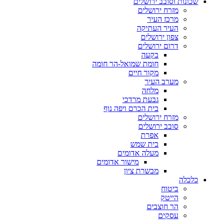
שכונות וסובב ירושלים
מזרח ירושלים
מרכז העיר
העיר העתיקה
צפון ירושלים
דרום ירושלים
בקעה
חומת שמואל-הר חומה
מקור חיים
מערב העיר
מלחה
גבעת מרדכי
בית הכרם ויפה נוף
מזרח ירושלים
סובב ירושלים
אפרת
בית שמש
מעלה אדומים
מישור אדומים
מבשרת ציון
כלכלה
ביטוח
הייטק
הר חוצבים
עסקים