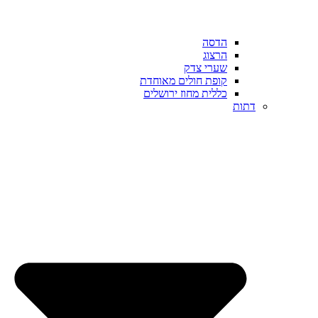
הדסה
הרצוג
שערי צדק
קופת חולים מאוחדת
כללית מחוז ירושלים
דתות