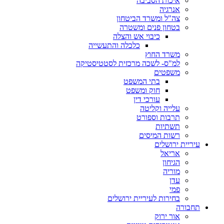
איכות הסביבה
אנרגיה
צה"ל ומשרד הביטחון
בטחון פנים ומשטרה
כיבוי אש והצלה
כלכלה והתעשייה
משרד החוץ
למ"ס- לשכה מרכזית לסטטיסטיקה
משפטים
בתי המשפט
חוק ומשפט
עורכי דין
עלייה וקליטה
תרבות וספורט
תשתיות
רשות המיסים
עיריית ירושלים
אריאל
הגיחון
מוריה
עדן
פמי
בחירות לעיריית ירושלים
תחבורה
אור ירוק