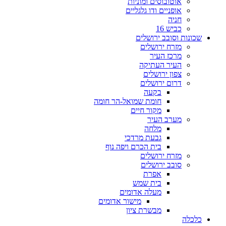
אוטובוסים ומוניות
אופניים ודו גלגליים
חניה
כביש 16
שכונות וסובב ירושלים
מזרח ירושלים
מרכז העיר
העיר העתיקה
צפון ירושלים
דרום ירושלים
בקעה
חומת שמואל-הר חומה
מקור חיים
מערב העיר
מלחה
גבעת מרדכי
בית הכרם ויפה נוף
מזרח ירושלים
סובב ירושלים
אפרת
בית שמש
מעלה אדומים
מישור אדומים
מבשרת ציון
כלכלה