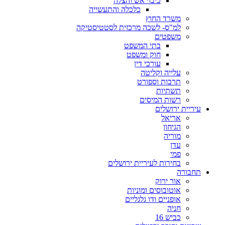
כיבוי אש והצלה
כלכלה והתעשייה
משרד החוץ
למ"ס- לשכה מרכזית לסטטיסטיקה
משפטים
בתי המשפט
חוק ומשפט
עורכי דין
עלייה וקליטה
תרבות וספורט
תשתיות
רשות המיסים
עיריית ירושלים
אריאל
הגיחון
מוריה
עדן
פמי
בחירות לעיריית ירושלים
תחבורה
אור ירוק
אוטובוסים ומוניות
אופניים ודו גלגליים
חניה
כביש 16