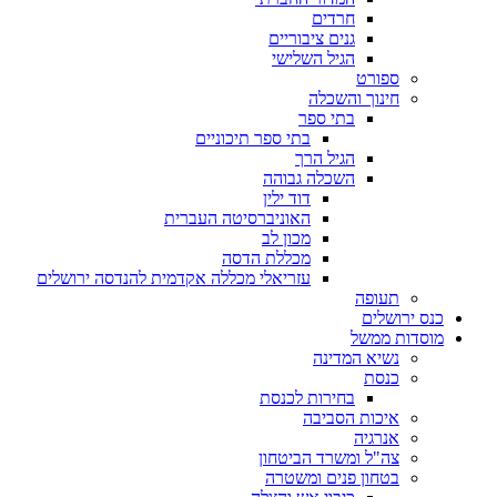
חרדים
גנים ציבוריים
הגיל השלישי
ספורט
חינוך והשכלה
בתי ספר
בתי ספר תיכוניים
הגיל הרך
השכלה גבוהה
דוד ילין
האוניברסיטה העברית
מכון לב
מכללת הדסה
עזריאלי מכללה אקדמית להנדסה ירושלים
תעופה
כנס ירושלים
מוסדות ממשל
נשיא המדינה
כנסת
בחירות לכנסת
איכות הסביבה
אנרגיה
צה"ל ומשרד הביטחון
בטחון פנים ומשטרה