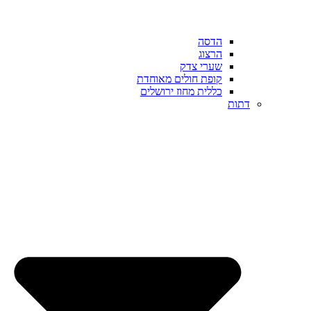
הדסה
הרצוג
שערי צדק
קופת חולים מאוחדת
כללית מחוז ירושלים
דתות