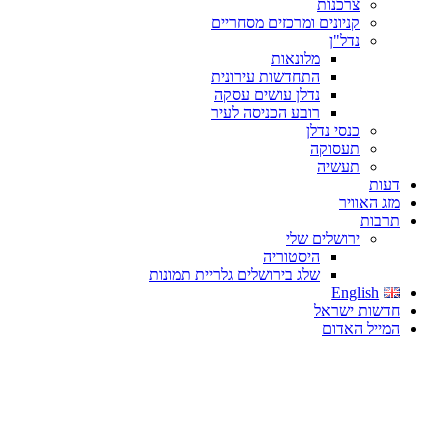
צרכנות
קניונים ומרכזים מסחריים
נדל"ן
מלונאות
התחדשות עירונית
נדלן עושים עסקה
רובע הכניסה לעיר
כנסי נדלן
תעסוקה
תעשיה
דעות
מזג האוויר
תרבות
ירושלים שלי
היסטוריה
שלג בירושלים גלריית תמונות
English
חדשות ישראל
המייל האדום