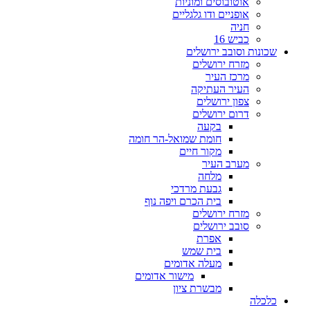
אוטובוסים ומוניות
אופניים ודו גלגליים
חניה
כביש 16
שכונות וסובב ירושלים
מזרח ירושלים
מרכז העיר
העיר העתיקה
צפון ירושלים
דרום ירושלים
בקעה
חומת שמואל-הר חומה
מקור חיים
מערב העיר
מלחה
גבעת מרדכי
בית הכרם ויפה נוף
מזרח ירושלים
סובב ירושלים
אפרת
בית שמש
מעלה אדומים
מישור אדומים
מבשרת ציון
כלכלה