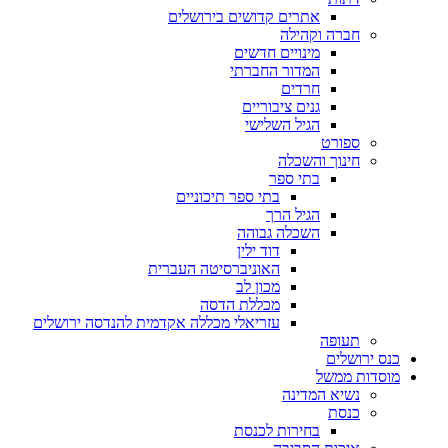
אתרים קדושים בירושלים
חברה וקהילה
מינויים חדשים
המדור החברתי
חרדים
גנים ציבוריים
הגיל השלישי
ספורט
חינוך והשכלה
בתי ספר
בתי ספר תיכוניים
הגיל הרך
השכלה גבוהה
דוד ילין
האוניברסיטה העברית
מכון לב
מכללת הדסה
עזריאלי מכללה אקדמית להנדסה ירושלים
תעופה
כנס ירושלים
מוסדות ממשל
נשיא המדינה
כנסת
בחירות לכנסת