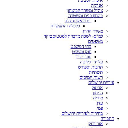
איכות הסביבה
אנרגיה
צה"ל ומשרד הביטחון
בטחון פנים ומשטרה
כיבוי אש והצלה
כלכלה והתעשייה
משרד החוץ
למ"ס- לשכה מרכזית לסטטיסטיקה
משפטים
בתי המשפט
חוק ומשפט
עורכי דין
עלייה וקליטה
תרבות וספורט
תשתיות
רשות המיסים
עיריית ירושלים
אריאל
הגיחון
מוריה
עדן
פמי
בחירות לעיריית ירושלים
תחבורה
אור ירוק