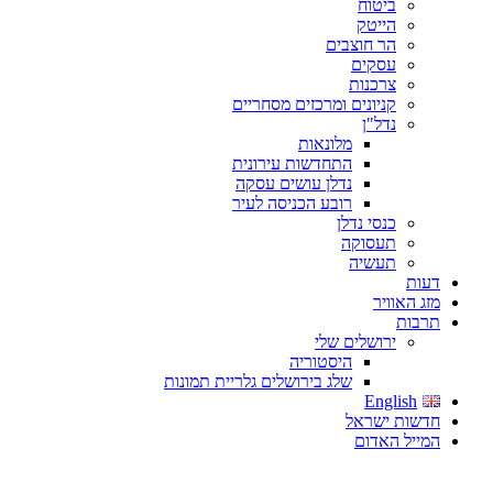
ביטוח
הייטק
הר חוצבים
עסקים
צרכנות
קניונים ומרכזים מסחריים
נדל"ן
מלונאות
התחדשות עירונית
נדלן עושים עסקה
רובע הכניסה לעיר
כנסי נדלן
תעסוקה
תעשיה
דעות
מזג האוויר
תרבות
ירושלים שלי
היסטוריה
שלג בירושלים גלריית תמונות
English
חדשות ישראל
המייל האדום