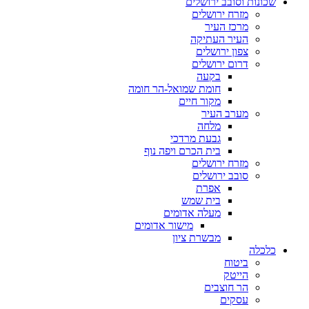
שכונות וסובב ירושלים
מזרח ירושלים
מרכז העיר
העיר העתיקה
צפון ירושלים
דרום ירושלים
בקעה
חומת שמואל-הר חומה
מקור חיים
מערב העיר
מלחה
גבעת מרדכי
בית הכרם ויפה נוף
מזרח ירושלים
סובב ירושלים
אפרת
בית שמש
מעלה אדומים
מישור אדומים
מבשרת ציון
כלכלה
ביטוח
הייטק
הר חוצבים
עסקים