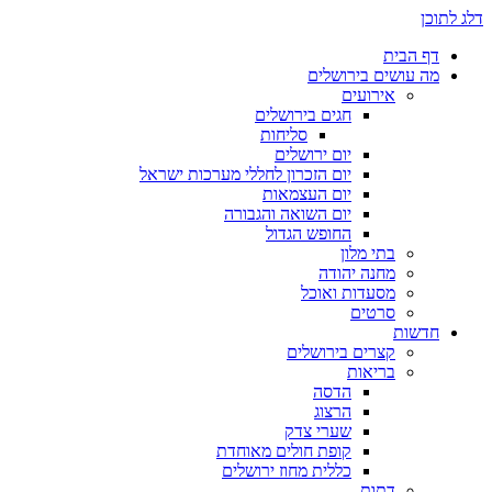
דלג לתוכן
דף הבית
מה עושים בירושלים
אירועים
חגים בירושלים
סליחות
יום ירושלים
יום הזכרון לחללי מערכות ישראל
יום העצמאות
יום השואה והגבורה
החופש הגדול
בתי מלון
מחנה יהודה
מסעדות ואוכל
סרטים
חדשות
קצרים בירושלים
בריאות
הדסה
הרצוג
שערי צדק
קופת חולים מאוחדת
כללית מחוז ירושלים
דתות