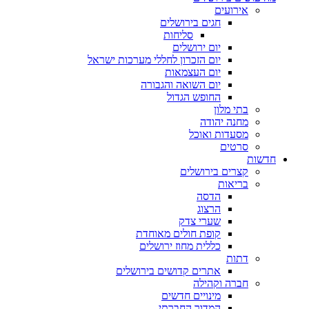
אירועים
חגים בירושלים
סליחות
יום ירושלים
יום הזכרון לחללי מערכות ישראל
יום העצמאות
יום השואה והגבורה
החופש הגדול
בתי מלון
מחנה יהודה
מסעדות ואוכל
סרטים
חדשות
קצרים בירושלים
בריאות
הדסה
הרצוג
שערי צדק
קופת חולים מאוחדת
כללית מחוז ירושלים
דתות
אתרים קדושים בירושלים
חברה וקהילה
מינויים חדשים
המדור החברתי