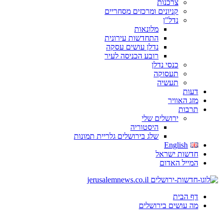
צרכנות
קניונים ומרכזים מסחריים
נדל"ן
מלונאות
התחדשות עירונית
נדלן עושים עסקה
רובע הכניסה לעיר
כנסי נדלן
תעסוקה
תעשיה
דעות
מזג האוויר
תרבות
ירושלים שלי
היסטוריה
שלג בירושלים גלריית תמונות
English
חדשות ישראל
המייל האדום
דף הבית
מה עושים בירושלים