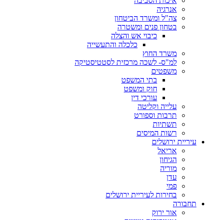
איכות הסביבה
אנרגיה
צה"ל ומשרד הביטחון
בטחון פנים ומשטרה
כיבוי אש והצלה
כלכלה והתעשייה
משרד החוץ
למ"ס- לשכה מרכזית לסטטיסטיקה
משפטים
בתי המשפט
חוק ומשפט
עורכי דין
עלייה וקליטה
תרבות וספורט
תשתיות
רשות המיסים
עיריית ירושלים
אריאל
הגיחון
מוריה
עדן
פמי
בחירות לעיריית ירושלים
תחבורה
אור ירוק