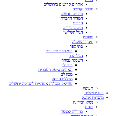
אתרים קדושים בירושלים
חברה וקהילה
מינויים חדשים
המדור החברתי
חרדים
גנים ציבוריים
הגיל השלישי
ספורט
חינוך והשכלה
בתי ספר
בתי ספר תיכוניים
הגיל הרך
השכלה גבוהה
דוד ילין
האוניברסיטה העברית
מכון לב
מכללת הדסה
עזריאלי מכללה אקדמית להנדסה ירושלים
תעופה
כנס ירושלים
מוסדות ממשל
נשיא המדינה
כנסת
בחירות לכנסת