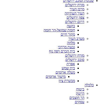
שכונות וסובב ירושלים
מזרח ירושלים
מרכז העיר
העיר העתיקה
צפון ירושלים
דרום ירושלים
בקעה
חומת שמואל-הר חומה
מקור חיים
מערב העיר
מלחה
גבעת מרדכי
בית הכרם ויפה נוף
מזרח ירושלים
סובב ירושלים
אפרת
בית שמש
מעלה אדומים
מישור אדומים
מבשרת ציון
כלכלה
ביטוח
הייטק
הר חוצבים
עסקים