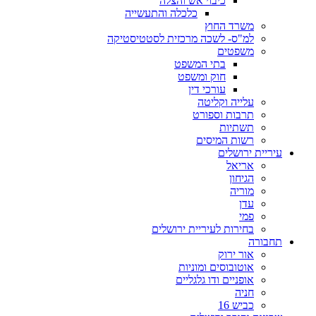
כיבוי אש והצלה
כלכלה והתעשייה
משרד החוץ
למ"ס- לשכה מרכזית לסטטיסטיקה
משפטים
בתי המשפט
חוק ומשפט
עורכי דין
עלייה וקליטה
תרבות וספורט
תשתיות
רשות המיסים
עיריית ירושלים
אריאל
הגיחון
מוריה
עדן
פמי
בחירות לעיריית ירושלים
תחבורה
אור ירוק
אוטובוסים ומוניות
אופניים ודו גלגליים
חניה
כביש 16