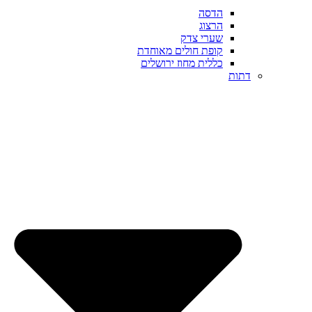
הדסה
הרצוג
שערי צדק
קופת חולים מאוחדת
כללית מחוז ירושלים
דתות