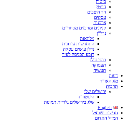
ביטוח
הייטק
הר חוצבים
עסקים
צרכנות
קניונים ומרכזים מסחריים
נדל"ן
מלונאות
התחדשות עירונית
נדלן עושים עסקה
רובע הכניסה לעיר
כנסי נדלן
תעסוקה
תעשיה
דעות
מזג האוויר
תרבות
ירושלים שלי
היסטוריה
שלג בירושלים גלריית תמונות
English
חדשות ישראל
המייל האדום