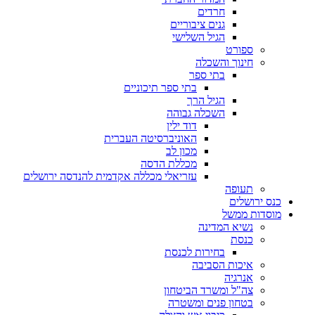
חרדים
גנים ציבוריים
הגיל השלישי
ספורט
חינוך והשכלה
בתי ספר
בתי ספר תיכוניים
הגיל הרך
השכלה גבוהה
דוד ילין
האוניברסיטה העברית
מכון לב
מכללת הדסה
עזריאלי מכללה אקדמית להנדסה ירושלים
תעופה
כנס ירושלים
מוסדות ממשל
נשיא המדינה
כנסת
בחירות לכנסת
איכות הסביבה
אנרגיה
צה"ל ומשרד הביטחון
בטחון פנים ומשטרה