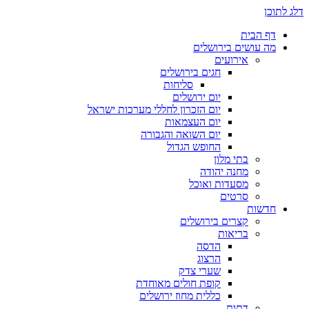
דלג לתוכן
דף הבית
מה עושים בירושלים
אירועים
חגים בירושלים
סליחות
יום ירושלים
יום הזכרון לחללי מערכות ישראל
יום העצמאות
יום השואה והגבורה
החופש הגדול
בתי מלון
מחנה יהודה
מסעדות ואוכל
סרטים
חדשות
קצרים בירושלים
בריאות
הדסה
הרצוג
שערי צדק
קופת חולים מאוחדת
כללית מחוז ירושלים
דתות