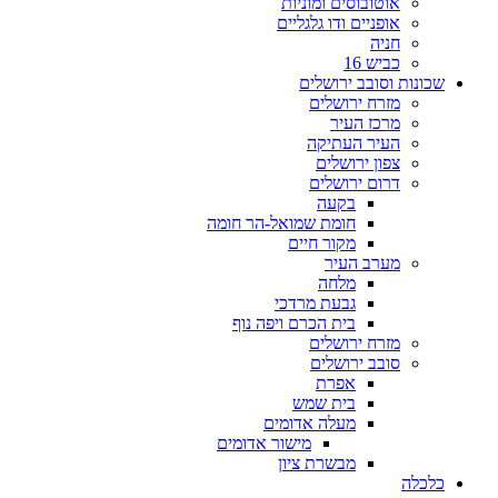
אוטובוסים ומוניות
אופניים ודו גלגליים
חניה
כביש 16
שכונות וסובב ירושלים
מזרח ירושלים
מרכז העיר
העיר העתיקה
צפון ירושלים
דרום ירושלים
בקעה
חומת שמואל-הר חומה
מקור חיים
מערב העיר
מלחה
גבעת מרדכי
בית הכרם ויפה נוף
מזרח ירושלים
סובב ירושלים
אפרת
בית שמש
מעלה אדומים
מישור אדומים
מבשרת ציון
כלכלה