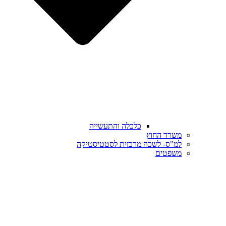
כלכלה והתעשייה
משרד החוץ
למ"ס- לשכה מרכזית לסטטיסטיקה
משפטים