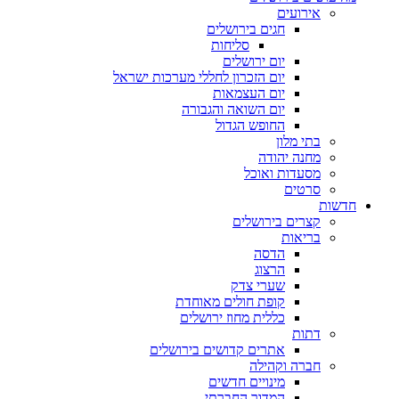
אירועים
חגים בירושלים
סליחות
יום ירושלים
יום הזכרון לחללי מערכות ישראל
יום העצמאות
יום השואה והגבורה
החופש הגדול
בתי מלון
מחנה יהודה
מסעדות ואוכל
סרטים
חדשות
קצרים בירושלים
בריאות
הדסה
הרצוג
שערי צדק
קופת חולים מאוחדת
כללית מחוז ירושלים
דתות
אתרים קדושים בירושלים
חברה וקהילה
מינויים חדשים
המדור החברתי