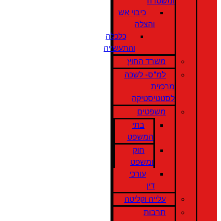
ומשטרה
כיבוי אש
והצלה
כלכלה
והתעשייה
משרד החוץ
למ"ס- לשכה
מרכזית
לסטטיסטיקה
משפטים
בתי
המשפט
חוק
ומשפט
עורכי
דין
עלייה וקליטה
תרבות