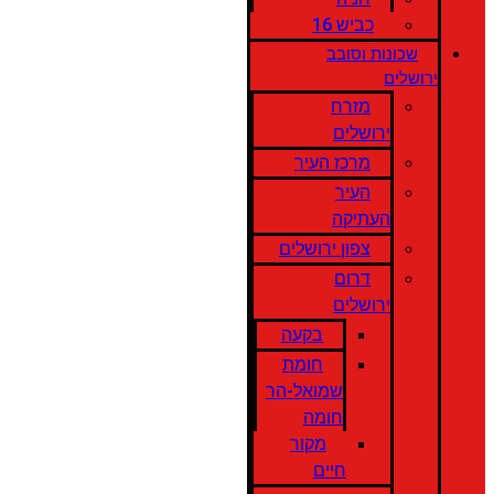
כביש 16
שכונות וסובב
ירושלים
מזרח
ירושלים
מרכז העיר
העיר
העתיקה
צפון ירושלים
דרום
ירושלים
בקעה
חומת
שמואל-הר
חומה
מקור
חיים