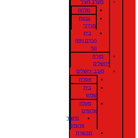
מערב העיר
מלחה
גבעת
מרדכי
בית
הכרם ויפה
נוף
מזרח
ירושלים
סובב ירושלים
אפרת
בית
שמש
מעלה
אדומים
מישור
אדומים
מבשרת