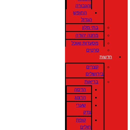
והגבורה
החופש
הגדול
בתי מלון
מחנה יהודה
מסעדות ואוכל
סרטים
חדשות
קצרים
בירושלים
בריאות
הדסה
הרצוג
שערי
צדק
קופת
חולים