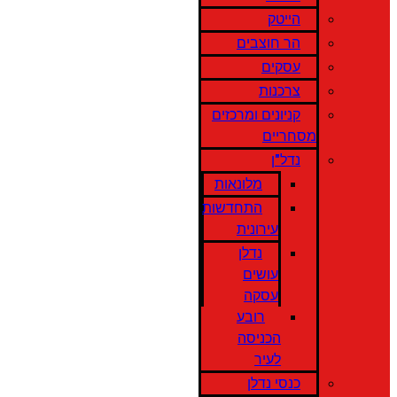
הייטק
הר חוצבים
עסקים
צרכנות
קניונים ומרכזים
מסחריים
נדל"ן
מלונאות
התחדשות
עירונית
נדלן
עושים
עסקה
רובע
הכניסה
לעיר
כנסי נדלן