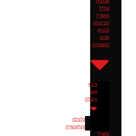
אנרגיה
צה"ל
ומשרד
הביטחון
בטחון
פנים
ומשטרה
כיבוי
אש
והצלה
כלכלה
והתעשייה
משרד