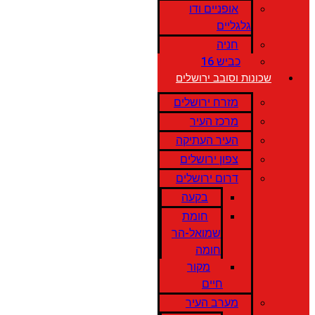
אופניים ודו
גלגליים
חניה
כביש 16
שכונות וסובב ירושלים
מזרח ירושלים
מרכז העיר
העיר העתיקה
צפון ירושלים
דרום ירושלים
בקעה
חומת
שמואל-הר
חומה
מקור
חיים
מערב העיר