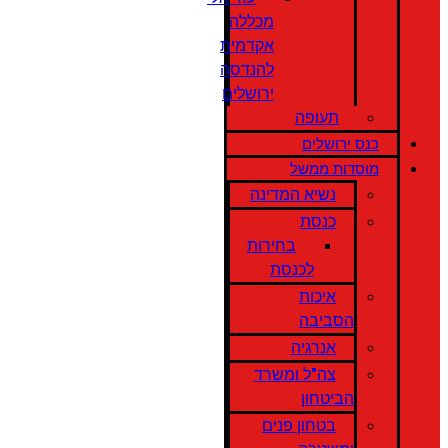
מכללה
אקדמית
להנדסה
ירושלים
תעופה
כנס ירושלים
מוסדות ממשל
נשיא המדינה
כנסת
בחירות
לכנסת
איכות
הסביבה
אנרגיה
צה"ל ומשרד
הביטחון
בטחון פנים