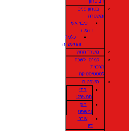
הביטחון
בטחון פנים
ומשטרה
כיבוי אש
והצלה
כלכלה
והתעשייה
משרד החוץ
למ"ס- לשכה
מרכזית
לסטטיסטיקה
משפטים
בתי
המשפט
חוק
ומשפט
עורכי
דין