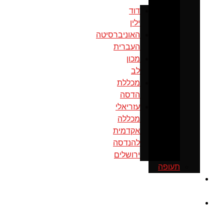
דוד
ילין
האוניברסיטה
העברית
מכון
לב
מכללת
הדסה
עזריאלי
מכללה
אקדמית
להנדסה
ירושלים
תעופה
כנס
ירושלים
מוסדות
ממשל