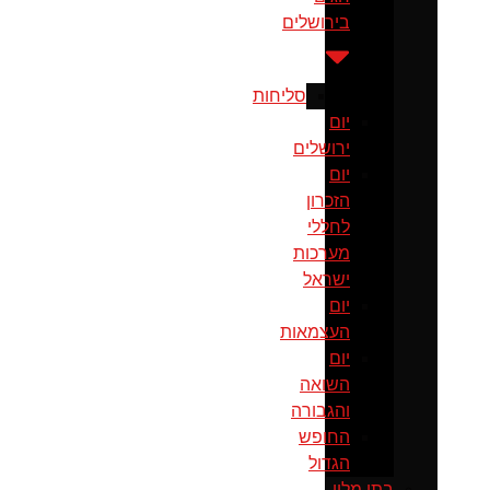
בירושלים
סליחות
יום
ירושלים
יום
הזכרון
לחללי
מערכות
ישראל
יום
העצמאות
יום
השואה
והגבורה
החופש
הגדול
בתי מלון