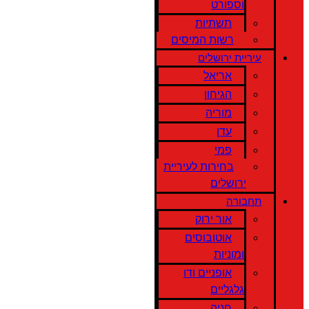
וספורט
תשתיות
רשות המיסים
עיריית ירושלים
אריאל
הגיחון
מוריה
עדן
פמי
בחירות לעיריית
ירושלים
תחבורה
אור ירוק
אוטובוסים
ומוניות
אופניים ודו
גלגליים
חניה