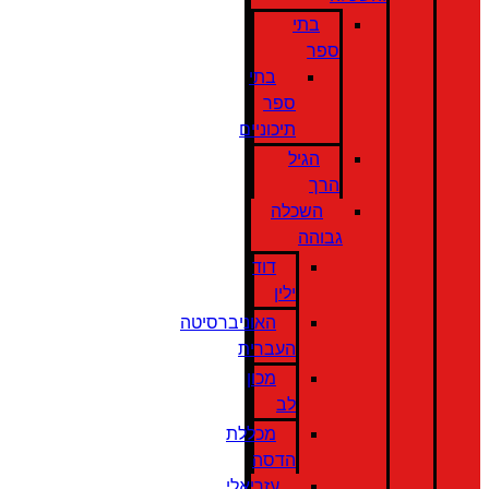
בתי
ספר
בתי
ספר
תיכוניים
הגיל
הרך
השכלה
גבוהה
דוד
ילין
האוניברסיטה
העברית
מכון
לב
מכללת
הדסה
עזריאלי