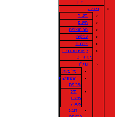
ציון
כלכלה
ביטוח
הייטק
הר חוצבים
עסקים
צרכנות
קניונים ומרכזים
מסחריים
נדל"ן
מלונאות
התחדשות
עירונית
נדלן
עושים
עסקה
רובע
הכניסה