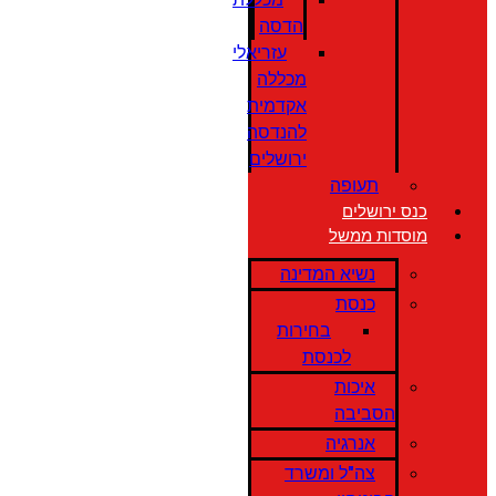
הדסה
עזריאלי
מכללה
אקדמית
להנדסה
ירושלים
תעופה
כנס ירושלים
מוסדות ממשל
נשיא המדינה
כנסת
בחירות
לכנסת
איכות
הסביבה
אנרגיה
צה"ל ומשרד