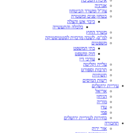
איכות הסביבה
אנרגיה
צה"ל ומשרד הביטחון
בטחון פנים ומשטרה
כיבוי אש והצלה
כלכלה והתעשייה
משרד החוץ
למ"ס- לשכה מרכזית לסטטיסטיקה
משפטים
בתי המשפט
חוק ומשפט
עורכי דין
עלייה וקליטה
תרבות וספורט
תשתיות
רשות המיסים
עיריית ירושלים
אריאל
הגיחון
מוריה
עדן
פמי
בחירות לעיריית ירושלים
תחבורה
אור ירוק