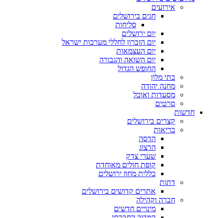
אירועים
חגים בירושלים
סליחות
יום ירושלים
יום הזכרון לחללי מערכות ישראל
יום העצמאות
יום השואה והגבורה
החופש הגדול
בתי מלון
מחנה יהודה
מסעדות ואוכל
סרטים
חדשות
קצרים בירושלים
בריאות
הדסה
הרצוג
שערי צדק
קופת חולים מאוחדת
כללית מחוז ירושלים
דתות
אתרים קדושים בירושלים
חברה וקהילה
מינויים חדשים
המדור החברתי