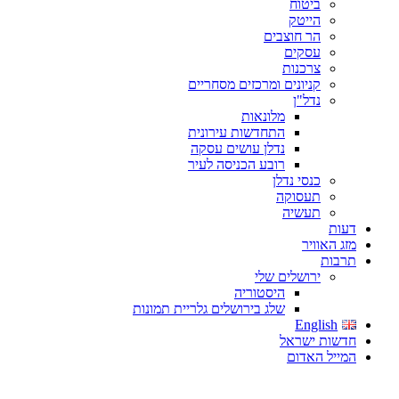
ביטוח
הייטק
הר חוצבים
עסקים
צרכנות
קניונים ומרכזים מסחריים
נדל"ן
מלונאות
התחדשות עירונית
נדלן עושים עסקה
רובע הכניסה לעיר
כנסי נדלן
תעסוקה
תעשיה
דעות
מזג האוויר
תרבות
ירושלים שלי
היסטוריה
שלג בירושלים גלריית תמונות
English
חדשות ישראל
המייל האדום