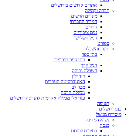
אתרים קדושים בירושלים
חברה וקהילה
מינויים חדשים
המדור החברתי
חרדים
גנים ציבוריים
הגיל השלישי
ספורט
חינוך והשכלה
בתי ספר
בתי ספר תיכוניים
הגיל הרך
השכלה גבוהה
דוד ילין
האוניברסיטה העברית
מכון לב
מכללת הדסה
עזריאלי מכללה אקדמית להנדסה ירושלים
תעופה
כנס ירושלים
מוסדות ממשל
נשיא המדינה
כנסת
בחירות לכנסת