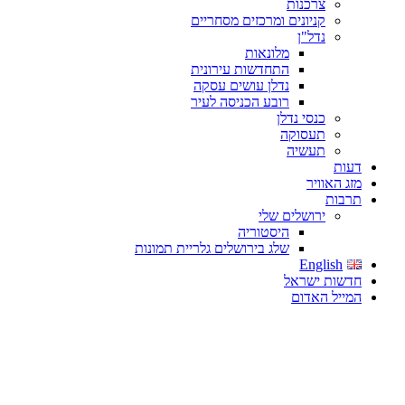
צרכנות
קניונים ומרכזים מסחריים
נדל"ן
מלונאות
התחדשות עירונית
נדלן עושים עסקה
רובע הכניסה לעיר
כנסי נדלן
תעסוקה
תעשיה
דעות
מזג האוויר
תרבות
ירושלים שלי
היסטוריה
שלג בירושלים גלריית תמונות
English
חדשות ישראל
המייל האדום