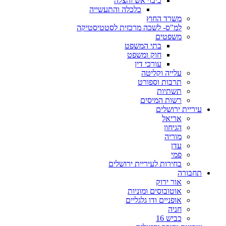
כיבוי אש והצלה
כלכלה והתעשייה
משרד החוץ
למ"ס- לשכה מרכזית לסטטיסטיקה
משפטים
בתי המשפט
חוק ומשפט
עורכי דין
עלייה וקליטה
תרבות וספורט
תשתיות
רשות המיסים
עיריית ירושלים
אריאל
הגיחון
מוריה
עדן
פמי
בחירות לעיריית ירושלים
תחבורה
אור ירוק
אוטובוסים ומוניות
אופניים ודו גלגליים
חניה
כביש 16