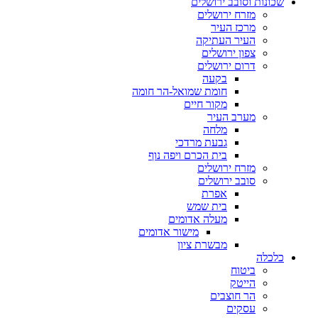
שכונות וסובב ירושלים
מזרח ירושלים
מרכז העיר
העיר העתיקה
צפון ירושלים
דרום ירושלים
בקעה
חומת שמואל-הר חומה
מקור חיים
מערב העיר
מלחה
גבעת מרדכי
בית הכרם ויפה נוף
מזרח ירושלים
סובב ירושלים
אפרת
בית שמש
מעלה אדומים
מישור אדומים
מבשרת ציון
כלכלה
ביטוח
הייטק
הר חוצבים
עסקים