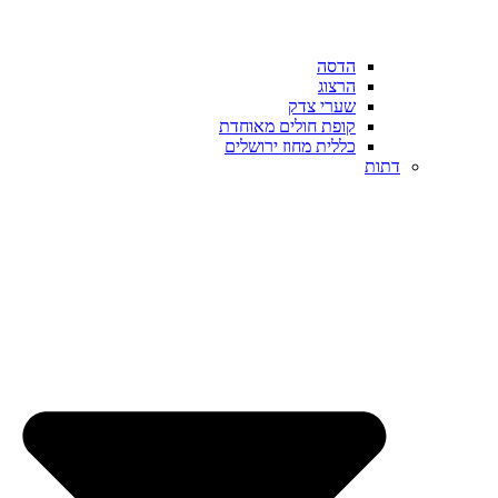
הדסה
הרצוג
שערי צדק
קופת חולים מאוחדת
כללית מחוז ירושלים
דתות