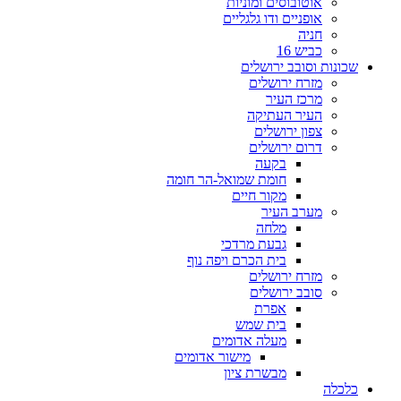
אוטובוסים ומוניות
אופניים ודו גלגליים
חניה
כביש 16
שכונות וסובב ירושלים
מזרח ירושלים
מרכז העיר
העיר העתיקה
צפון ירושלים
דרום ירושלים
בקעה
חומת שמואל-הר חומה
מקור חיים
מערב העיר
מלחה
גבעת מרדכי
בית הכרם ויפה נוף
מזרח ירושלים
סובב ירושלים
אפרת
בית שמש
מעלה אדומים
מישור אדומים
מבשרת ציון
כלכלה