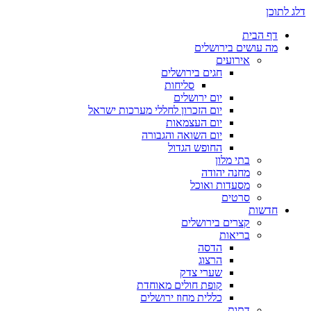
דלג לתוכן
דף הבית
מה עושים בירושלים
אירועים
חגים בירושלים
סליחות
יום ירושלים
יום הזכרון לחללי מערכות ישראל
יום העצמאות
יום השואה והגבורה
החופש הגדול
בתי מלון
מחנה יהודה
מסעדות ואוכל
סרטים
חדשות
קצרים בירושלים
בריאות
הדסה
הרצוג
שערי צדק
קופת חולים מאוחדת
כללית מחוז ירושלים
דתות