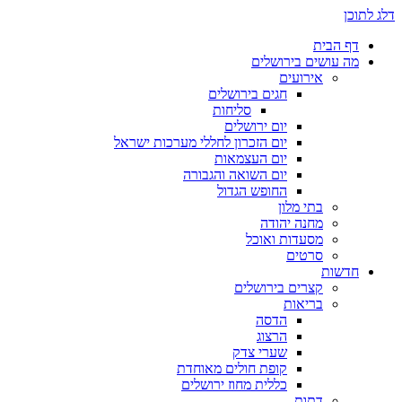
דלג לתוכן
דף הבית
מה עושים בירושלים
אירועים
חגים בירושלים
סליחות
יום ירושלים
יום הזכרון לחללי מערכות ישראל
יום העצמאות
יום השואה והגבורה
החופש הגדול
בתי מלון
מחנה יהודה
מסעדות ואוכל
סרטים
חדשות
קצרים בירושלים
בריאות
הדסה
הרצוג
שערי צדק
קופת חולים מאוחדת
כללית מחוז ירושלים
דתות