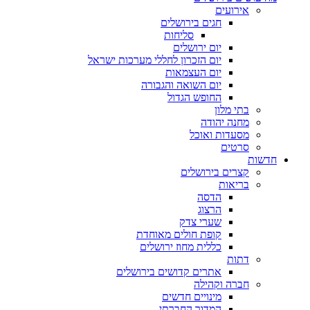
אירועים
חגים בירושלים
סליחות
יום ירושלים
יום הזכרון לחללי מערכות ישראל
יום העצמאות
יום השואה והגבורה
החופש הגדול
בתי מלון
מחנה יהודה
מסעדות ואוכל
סרטים
חדשות
קצרים בירושלים
בריאות
הדסה
הרצוג
שערי צדק
קופת חולים מאוחדת
כללית מחוז ירושלים
דתות
אתרים קדושים בירושלים
חברה וקהילה
מינויים חדשים
המדור החברתי