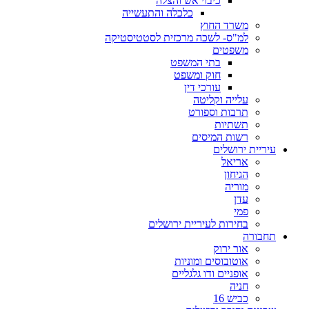
כיבוי אש והצלה
כלכלה והתעשייה
משרד החוץ
למ"ס- לשכה מרכזית לסטטיסטיקה
משפטים
בתי המשפט
חוק ומשפט
עורכי דין
עלייה וקליטה
תרבות וספורט
תשתיות
רשות המיסים
עיריית ירושלים
אריאל
הגיחון
מוריה
עדן
פמי
בחירות לעיריית ירושלים
תחבורה
אור ירוק
אוטובוסים ומוניות
אופניים ודו גלגליים
חניה
כביש 16