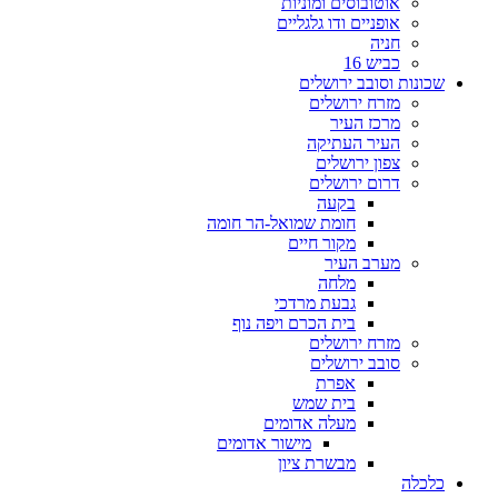
אוטובוסים ומוניות
אופניים ודו גלגליים
חניה
כביש 16
שכונות וסובב ירושלים
מזרח ירושלים
מרכז העיר
העיר העתיקה
צפון ירושלים
דרום ירושלים
בקעה
חומת שמואל-הר חומה
מקור חיים
מערב העיר
מלחה
גבעת מרדכי
בית הכרם ויפה נוף
מזרח ירושלים
סובב ירושלים
אפרת
בית שמש
מעלה אדומים
מישור אדומים
מבשרת ציון
כלכלה