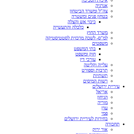
איכות הסביבה
אנרגיה
צה"ל ומשרד הביטחון
בטחון פנים ומשטרה
כיבוי אש והצלה
כלכלה והתעשייה
משרד החוץ
למ"ס- לשכה מרכזית לסטטיסטיקה
משפטים
בתי המשפט
חוק ומשפט
עורכי דין
עלייה וקליטה
תרבות וספורט
תשתיות
רשות המיסים
עיריית ירושלים
אריאל
הגיחון
מוריה
עדן
פמי
בחירות לעיריית ירושלים
תחבורה
אור ירוק