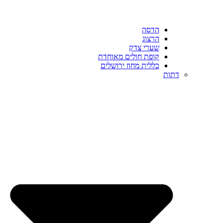
הדסה
הרצוג
שערי צדק
קופת חולים מאוחדת
כללית מחוז ירושלים
דתות