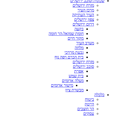
שכונות וסובב ירושלים
מזרח ירושלים
מרכז העיר
העיר העתיקה
צפון ירושלים
דרום ירושלים
בקעה
חומת שמואל-הר חומה
מקור חיים
מערב העיר
מלחה
גבעת מרדכי
בית הכרם ויפה נוף
מזרח ירושלים
סובב ירושלים
אפרת
בית שמש
מעלה אדומים
מישור אדומים
מבשרת ציון
כלכלה
ביטוח
הייטק
הר חוצבים
עסקים