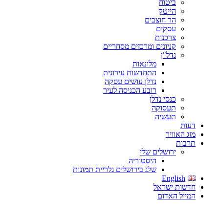
ביטוח
הייטק
הר חוצבים
עסקים
צרכנות
קניונים ומרכזים מסחריים
נדל"ן
מלונאות
התחדשות עירונית
נדלן עושים עסקה
רובע הכניסה לעיר
כנסי נדלן
תעסוקה
תעשיה
דעות
מזג האוויר
תרבות
ירושלים שלי
היסטוריה
שלג בירושלים גלריית תמונות
English
חדשות ישראל
המייל האדום