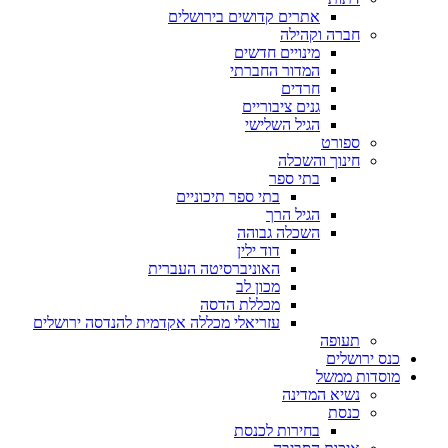
אתרים קדושים בירושלים
חברה וקהילה
מינויים חדשים
המדור החברתי
חרדים
גנים ציבוריים
הגיל השלישי
ספורט
חינוך והשכלה
בתי ספר
בתי ספר תיכוניים
הגיל הרך
השכלה גבוהה
דוד ילין
האוניברסיטה העברית
מכון לב
מכללת הדסה
עזריאלי מכללה אקדמית להנדסה ירושלים
תעופה
כנס ירושלים
מוסדות ממשל
נשיא המדינה
כנסת
בחירות לכנסת