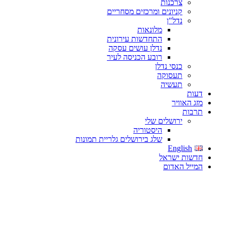
צרכנות
קניונים ומרכזים מסחריים
נדל"ן
מלונאות
התחדשות עירונית
נדלן עושים עסקה
רובע הכניסה לעיר
כנסי נדלן
תעסוקה
תעשיה
דעות
מזג האוויר
תרבות
ירושלים שלי
היסטוריה
שלג בירושלים גלריית תמונות
English
חדשות ישראל
המייל האדום