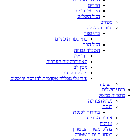
חרדים
גנים ציבוריים
הגיל השלישי
ספורט
חינוך והשכלה
בתי ספר
בתי ספר תיכוניים
הגיל הרך
השכלה גבוהה
דוד ילין
האוניברסיטה העברית
מכון לב
מכללת הדסה
עזריאלי מכללה אקדמית להנדסה ירושלים
תעופה
כנס ירושלים
מוסדות ממשל
נשיא המדינה
כנסת
בחירות לכנסת
איכות הסביבה
אנרגיה
צה"ל ומשרד הביטחון
בטחון פנים ומשטרה