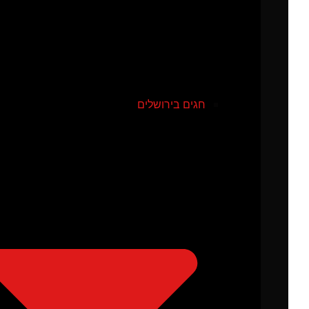
חגים בירושלים