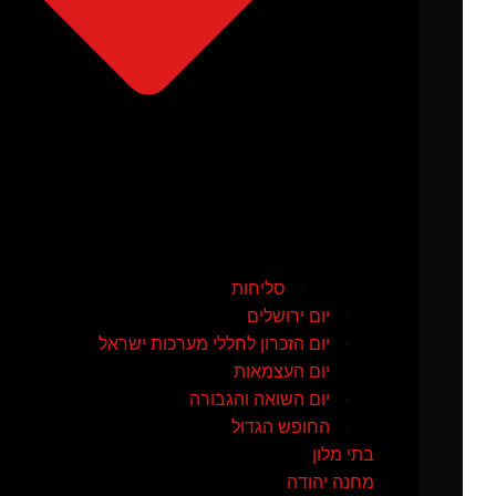
סליחות
יום ירושלים
יום הזכרון לחללי מערכות ישראל
יום העצמאות
יום השואה והגבורה
החופש הגדול
בתי מלון
מחנה יהודה