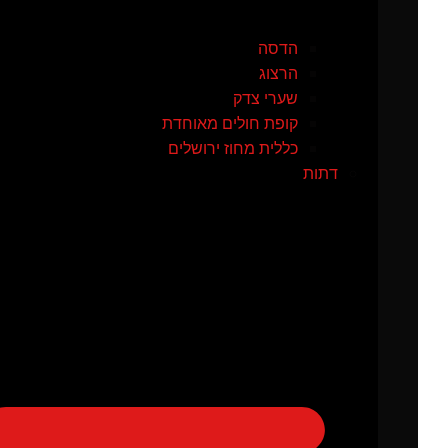
הדסה
הרצוג
שערי צדק
קופת חולים מאוחדת
כללית מחוז ירושלים
דתות