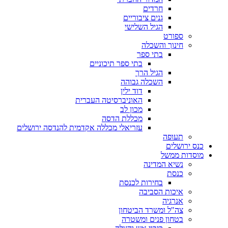
חרדים
גנים ציבוריים
הגיל השלישי
ספורט
חינוך והשכלה
בתי ספר
בתי ספר תיכוניים
הגיל הרך
השכלה גבוהה
דוד ילין
האוניברסיטה העברית
מכון לב
מכללת הדסה
עזריאלי מכללה אקדמית להנדסה ירושלים
תעופה
כנס ירושלים
מוסדות ממשל
נשיא המדינה
כנסת
בחירות לכנסת
איכות הסביבה
אנרגיה
צה"ל ומשרד הביטחון
בטחון פנים ומשטרה