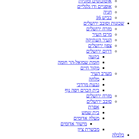
אוטובוסים ומוניות
אופניים ודו גלגליים
חניה
כביש 16
שכונות וסובב ירושלים
מזרח ירושלים
מרכז העיר
העיר העתיקה
צפון ירושלים
דרום ירושלים
בקעה
חומת שמואל-הר חומה
מקור חיים
מערב העיר
מלחה
גבעת מרדכי
בית הכרם ויפה נוף
מזרח ירושלים
סובב ירושלים
אפרת
בית שמש
מעלה אדומים
מישור אדומים
מבשרת ציון
כלכלה