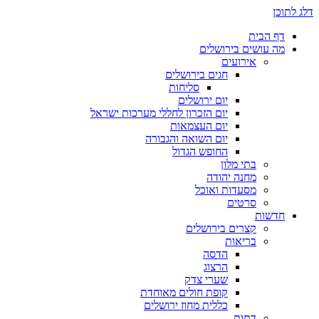
דלג לתוכן
דף הבית
מה עושים בירושלים
אירועים
חגים בירושלים
סליחות
יום ירושלים
יום הזכרון לחללי מערכות ישראל
יום העצמאות
יום השואה והגבורה
החופש הגדול
בתי מלון
מחנה יהודה
מסעדות ואוכל
סרטים
חדשות
קצרים בירושלים
בריאות
הדסה
הרצוג
שערי צדק
קופת חולים מאוחדת
כללית מחוז ירושלים
דתות