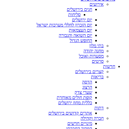
אירועים
חגים בירושלים
סליחות
יום ירושלים
יום הזכרון לחללי מערכות ישראל
יום העצמאות
יום השואה והגבורה
החופש הגדול
בתי מלון
מחנה יהודה
מסעדות ואוכל
סרטים
חדשות
קצרים בירושלים
בריאות
הדסה
הרצוג
שערי צדק
קופת חולים מאוחדת
כללית מחוז ירושלים
דתות
אתרים קדושים בירושלים
חברה וקהילה
מינויים חדשים
המדור החברתי