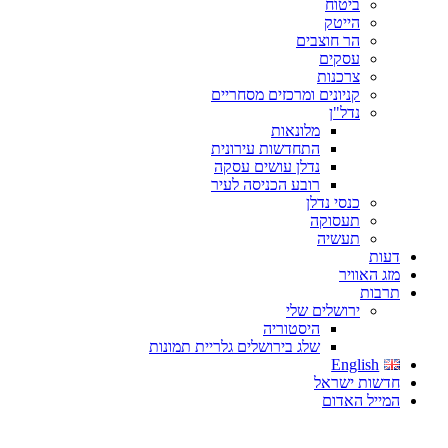
ביטוח
הייטק
הר חוצבים
עסקים
צרכנות
קניונים ומרכזים מסחריים
נדל"ן
מלונאות
התחדשות עירונית
נדלן עושים עסקה
רובע הכניסה לעיר
כנסי נדלן
תעסוקה
תעשיה
דעות
מזג האוויר
תרבות
ירושלים שלי
היסטוריה
שלג בירושלים גלריית תמונות
English
חדשות ישראל
המייל האדום