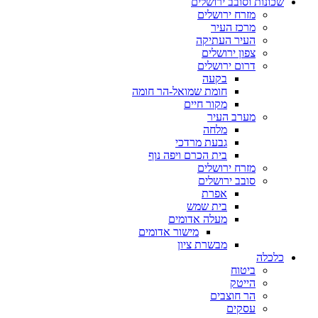
שכונות וסובב ירושלים
מזרח ירושלים
מרכז העיר
העיר העתיקה
צפון ירושלים
דרום ירושלים
בקעה
חומת שמואל-הר חומה
מקור חיים
מערב העיר
מלחה
גבעת מרדכי
בית הכרם ויפה נוף
מזרח ירושלים
סובב ירושלים
אפרת
בית שמש
מעלה אדומים
מישור אדומים
מבשרת ציון
כלכלה
ביטוח
הייטק
הר חוצבים
עסקים