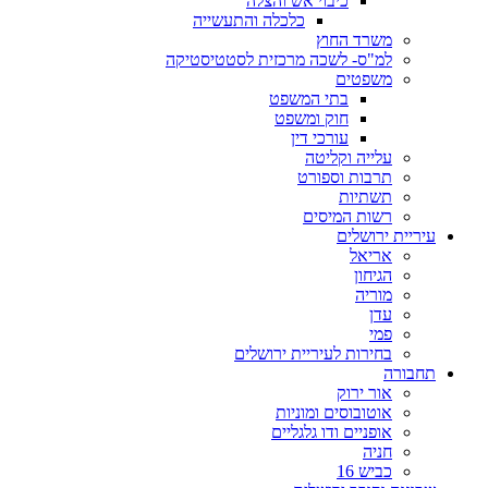
כיבוי אש והצלה
כלכלה והתעשייה
משרד החוץ
למ"ס- לשכה מרכזית לסטטיסטיקה
משפטים
בתי המשפט
חוק ומשפט
עורכי דין
עלייה וקליטה
תרבות וספורט
תשתיות
רשות המיסים
עיריית ירושלים
אריאל
הגיחון
מוריה
עדן
פמי
בחירות לעיריית ירושלים
תחבורה
אור ירוק
אוטובוסים ומוניות
אופניים ודו גלגליים
חניה
כביש 16