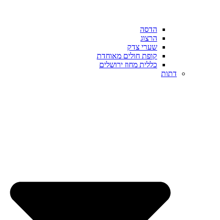
הדסה
הרצוג
שערי צדק
קופת חולים מאוחדת
כללית מחוז ירושלים
דתות