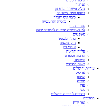
איכות הסביבה
אנרגיה
צה"ל ומשרד הביטחון
בטחון פנים ומשטרה
כיבוי אש והצלה
כלכלה והתעשייה
משרד החוץ
למ"ס- לשכה מרכזית לסטטיסטיקה
משפטים
בתי המשפט
חוק ומשפט
עורכי דין
עלייה וקליטה
תרבות וספורט
תשתיות
רשות המיסים
עיריית ירושלים
אריאל
הגיחון
מוריה
עדן
פמי
בחירות לעיריית ירושלים
תחבורה
אור ירוק