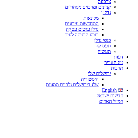
צרכנות
קניונים ומרכזים מסחריים
נדל"ן
מלונאות
התחדשות עירונית
נדלן עושים עסקה
רובע הכניסה לעיר
כנסי נדלן
תעסוקה
תעשיה
דעות
מזג האוויר
תרבות
ירושלים שלי
היסטוריה
שלג בירושלים גלריית תמונות
English
חדשות ישראל
המייל האדום