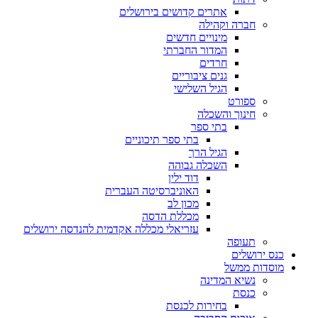
אתרים קדושים בירושלים
חברה וקהילה
מינויים חדשים
המדור החברתי
חרדים
גנים ציבוריים
הגיל השלישי
ספורט
חינוך והשכלה
בתי ספר
בתי ספר תיכוניים
הגיל הרך
השכלה גבוהה
דוד ילין
האוניברסיטה העברית
מכון לב
מכללת הדסה
עזריאלי מכללה אקדמית להנדסה ירושלים
תעופה
כנס ירושלים
מוסדות ממשל
נשיא המדינה
כנסת
בחירות לכנסת