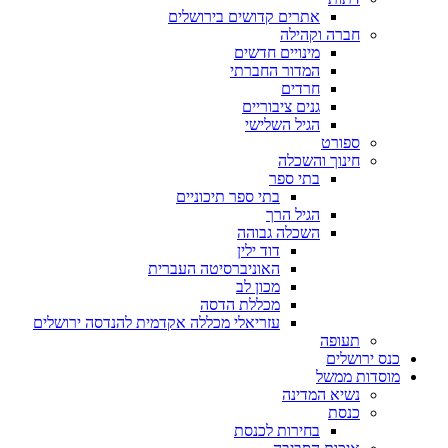
אתרים קדושים בירושלים
חברה וקהילה
מינויים חדשים
המדור החברתי
חרדים
גנים ציבוריים
הגיל השלישי
ספורט
חינוך והשכלה
בתי ספר
בתי ספר תיכוניים
הגיל הרך
השכלה גבוהה
דוד ילין
האוניברסיטה העברית
מכון לב
מכללת הדסה
עזריאלי מכללה אקדמית להנדסה ירושלים
תעופה
כנס ירושלים
מוסדות ממשל
נשיא המדינה
כנסת
בחירות לכנסת