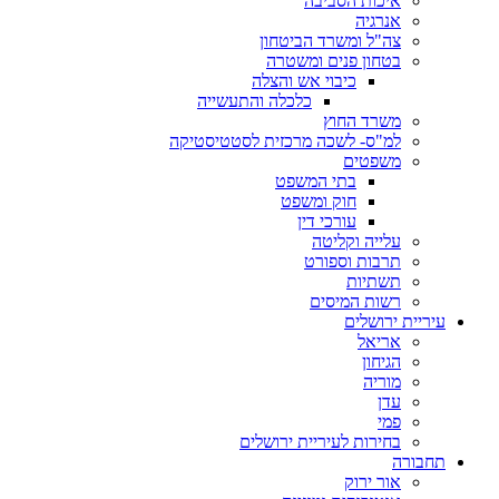
איכות הסביבה
אנרגיה
צה"ל ומשרד הביטחון
בטחון פנים ומשטרה
כיבוי אש והצלה
כלכלה והתעשייה
משרד החוץ
למ"ס- לשכה מרכזית לסטטיסטיקה
משפטים
בתי המשפט
חוק ומשפט
עורכי דין
עלייה וקליטה
תרבות וספורט
תשתיות
רשות המיסים
עיריית ירושלים
אריאל
הגיחון
מוריה
עדן
פמי
בחירות לעיריית ירושלים
תחבורה
אור ירוק