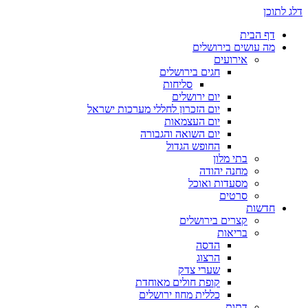
דלג לתוכן
דף הבית
מה עושים בירושלים
אירועים
חגים בירושלים
סליחות
יום ירושלים
יום הזכרון לחללי מערכות ישראל
יום העצמאות
יום השואה והגבורה
החופש הגדול
בתי מלון
מחנה יהודה
מסעדות ואוכל
סרטים
חדשות
קצרים בירושלים
בריאות
הדסה
הרצוג
שערי צדק
קופת חולים מאוחדת
כללית מחוז ירושלים
דתות