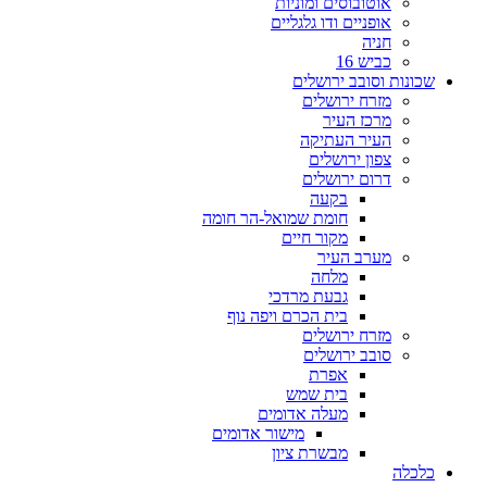
אוטובוסים ומוניות
אופניים ודו גלגליים
חניה
כביש 16
שכונות וסובב ירושלים
מזרח ירושלים
מרכז העיר
העיר העתיקה
צפון ירושלים
דרום ירושלים
בקעה
חומת שמואל-הר חומה
מקור חיים
מערב העיר
מלחה
גבעת מרדכי
בית הכרם ויפה נוף
מזרח ירושלים
סובב ירושלים
אפרת
בית שמש
מעלה אדומים
מישור אדומים
מבשרת ציון
כלכלה