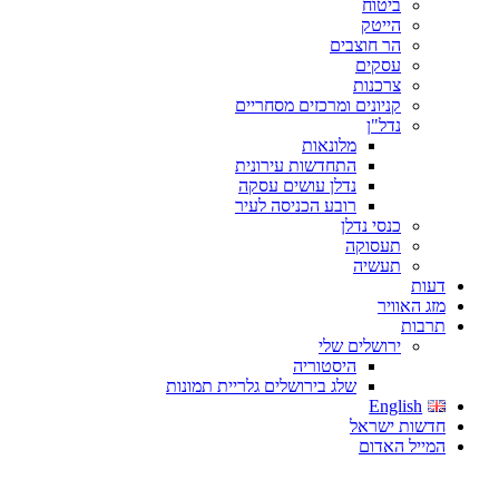
ביטוח
הייטק
הר חוצבים
עסקים
צרכנות
קניונים ומרכזים מסחריים
נדל"ן
מלונאות
התחדשות עירונית
נדלן עושים עסקה
רובע הכניסה לעיר
כנסי נדלן
תעסוקה
תעשיה
דעות
מזג האוויר
תרבות
ירושלים שלי
היסטוריה
שלג בירושלים גלריית תמונות
English
חדשות ישראל
המייל האדום