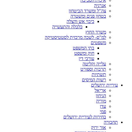
איכות הסביבה
אנרגיה
צה"ל ומשרד הביטחון
בטחון פנים ומשטרה
כיבוי אש והצלה
כלכלה והתעשייה
משרד החוץ
למ"ס- לשכה מרכזית לסטטיסטיקה
משפטים
בתי המשפט
חוק ומשפט
עורכי דין
עלייה וקליטה
תרבות וספורט
תשתיות
רשות המיסים
עיריית ירושלים
אריאל
הגיחון
מוריה
עדן
פמי
בחירות לעיריית ירושלים
תחבורה
אור ירוק