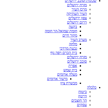
שכונות וסובב ירושלים
מזרח ירושלים
מרכז העיר
העיר העתיקה
צפון ירושלים
דרום ירושלים
בקעה
חומת שמואל-הר חומה
מקור חיים
מערב העיר
מלחה
גבעת מרדכי
בית הכרם ויפה נוף
מזרח ירושלים
סובב ירושלים
אפרת
בית שמש
מעלה אדומים
מישור אדומים
מבשרת ציון
כלכלה
ביטוח
הייטק
הר חוצבים
עסקים