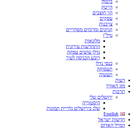
ביטוח
הייטק
הר חוצבים
עסקים
צרכנות
קניונים ומרכזים מסחריים
נדל"ן
מלונאות
התחדשות עירונית
נדלן עושים עסקה
רובע הכניסה לעיר
כנסי נדלן
תעסוקה
תעשיה
דעות
מזג האוויר
תרבות
ירושלים שלי
היסטוריה
שלג בירושלים גלריית תמונות
English
חדשות ישראל
המייל האדום