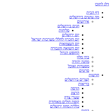
דלג לתוכן
דף הבית
מה עושים בירושלים
אירועים
חגים בירושלים
סליחות
יום ירושלים
יום הזכרון לחללי מערכות ישראל
יום העצמאות
יום השואה והגבורה
החופש הגדול
בתי מלון
מחנה יהודה
מסעדות ואוכל
סרטים
חדשות
קצרים בירושלים
בריאות
הדסה
הרצוג
שערי צדק
קופת חולים מאוחדת
כללית מחוז ירושלים
דתות