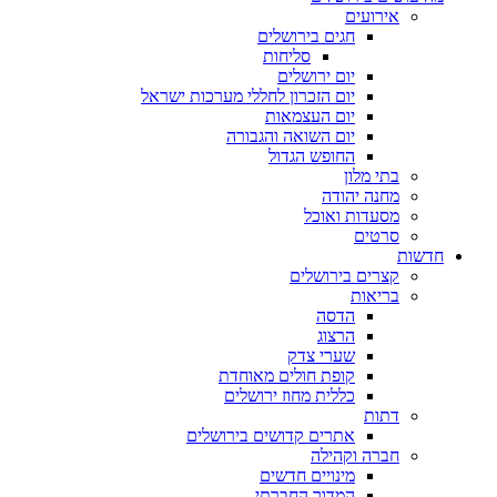
אירועים
חגים בירושלים
סליחות
יום ירושלים
יום הזכרון לחללי מערכות ישראל
יום העצמאות
יום השואה והגבורה
החופש הגדול
בתי מלון
מחנה יהודה
מסעדות ואוכל
סרטים
חדשות
קצרים בירושלים
בריאות
הדסה
הרצוג
שערי צדק
קופת חולים מאוחדת
כללית מחוז ירושלים
דתות
אתרים קדושים בירושלים
חברה וקהילה
מינויים חדשים
המדור החברתי