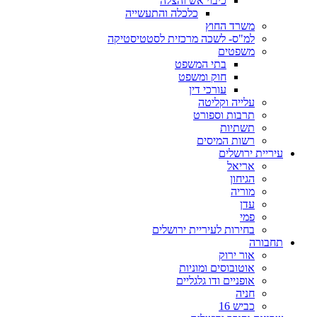
כיבוי אש והצלה
כלכלה והתעשייה
משרד החוץ
למ"ס- לשכה מרכזית לסטטיסטיקה
משפטים
בתי המשפט
חוק ומשפט
עורכי דין
עלייה וקליטה
תרבות וספורט
תשתיות
רשות המיסים
עיריית ירושלים
אריאל
הגיחון
מוריה
עדן
פמי
בחירות לעיריית ירושלים
תחבורה
אור ירוק
אוטובוסים ומוניות
אופניים ודו גלגליים
חניה
כביש 16