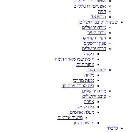
אוטובוסים ומוניות
אופניים ודו גלגליים
חניה
כביש 16
שכונות וסובב ירושלים
מזרח ירושלים
מרכז העיר
העיר העתיקה
צפון ירושלים
דרום ירושלים
בקעה
חומת שמואל-הר חומה
מקור חיים
מערב העיר
מלחה
גבעת מרדכי
בית הכרם ויפה נוף
מזרח ירושלים
סובב ירושלים
אפרת
בית שמש
מעלה אדומים
מישור אדומים
מבשרת ציון
כלכלה