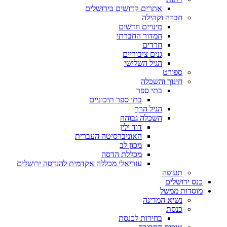
אתרים קדושים בירושלים
חברה וקהילה
מינויים חדשים
המדור החברתי
חרדים
גנים ציבוריים
הגיל השלישי
ספורט
חינוך והשכלה
בתי ספר
בתי ספר תיכוניים
הגיל הרך
השכלה גבוהה
דוד ילין
האוניברסיטה העברית
מכון לב
מכללת הדסה
עזריאלי מכללה אקדמית להנדסה ירושלים
תעופה
כנס ירושלים
מוסדות ממשל
נשיא המדינה
כנסת
בחירות לכנסת