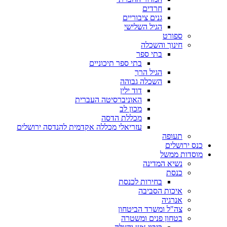
חרדים
גנים ציבוריים
הגיל השלישי
ספורט
חינוך והשכלה
בתי ספר
בתי ספר תיכוניים
הגיל הרך
השכלה גבוהה
דוד ילין
האוניברסיטה העברית
מכון לב
מכללת הדסה
עזריאלי מכללה אקדמית להנדסה ירושלים
תעופה
כנס ירושלים
מוסדות ממשל
נשיא המדינה
כנסת
בחירות לכנסת
איכות הסביבה
אנרגיה
צה"ל ומשרד הביטחון
בטחון פנים ומשטרה