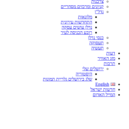
צרכנות
קניונים ומרכזים מסחריים
נדל"ן
מלונאות
התחדשות עירונית
נדלן עושים עסקה
רובע הכניסה לעיר
כנסי נדלן
תעסוקה
תעשיה
דעות
מזג האוויר
תרבות
ירושלים שלי
היסטוריה
שלג בירושלים גלריית תמונות
English
חדשות ישראל
המייל האדום