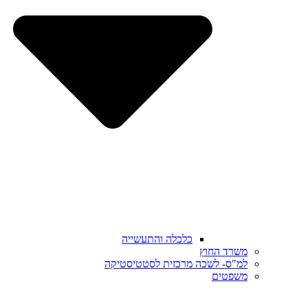
כלכלה והתעשייה
משרד החוץ
למ"ס- לשכה מרכזית לסטטיסטיקה
משפטים