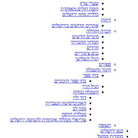
שערי צדק
קופת חולים מאוחדת
כללית מחוז ירושלים
דתות
אתרים קדושים בירושלים
חברה וקהילה
מינויים חדשים
המדור החברתי
חרדים
גנים ציבוריים
הגיל השלישי
ספורט
חינוך והשכלה
בתי ספר
בתי ספר תיכוניים
הגיל הרך
השכלה גבוהה
דוד ילין
האוניברסיטה העברית
מכון לב
מכללת הדסה
עזריאלי מכללה אקדמית להנדסה ירושלים
תעופה
כנס ירושלים
מוסדות ממשל