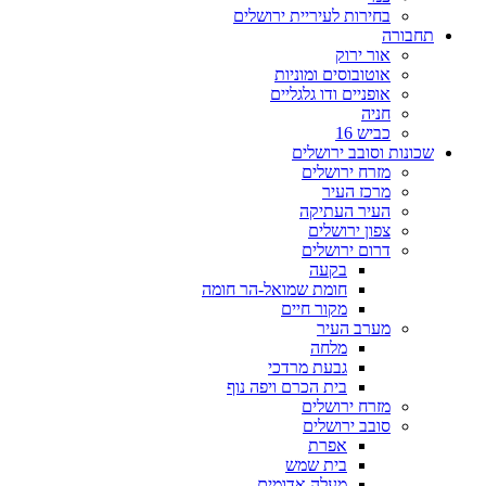
בחירות לעיריית ירושלים
תחבורה
אור ירוק
אוטובוסים ומוניות
אופניים ודו גלגליים
חניה
כביש 16
שכונות וסובב ירושלים
מזרח ירושלים
מרכז העיר
העיר העתיקה
צפון ירושלים
דרום ירושלים
בקעה
חומת שמואל-הר חומה
מקור חיים
מערב העיר
מלחה
גבעת מרדכי
בית הכרם ויפה נוף
מזרח ירושלים
סובב ירושלים
אפרת
בית שמש
מעלה אדומים