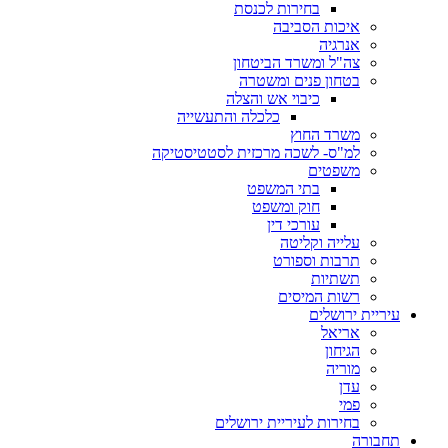
בחירות לכנסת
איכות הסביבה
אנרגיה
צה"ל ומשרד הביטחון
בטחון פנים ומשטרה
כיבוי אש והצלה
כלכלה והתעשייה
משרד החוץ
למ"ס- לשכה מרכזית לסטטיסטיקה
משפטים
בתי המשפט
חוק ומשפט
עורכי דין
עלייה וקליטה
תרבות וספורט
תשתיות
רשות המיסים
עיריית ירושלים
אריאל
הגיחון
מוריה
עדן
פמי
בחירות לעיריית ירושלים
תחבורה