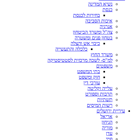
נשיא המדינה
כנסת
בחירות לכנסת
איכות הסביבה
אנרגיה
צה"ל ומשרד הביטחון
בטחון פנים ומשטרה
כיבוי אש והצלה
כלכלה והתעשייה
משרד החוץ
למ"ס- לשכה מרכזית לסטטיסטיקה
משפטים
בתי המשפט
חוק ומשפט
עורכי דין
עלייה וקליטה
תרבות וספורט
תשתיות
רשות המיסים
עיריית ירושלים
אריאל
הגיחון
מוריה
עדן
פמי