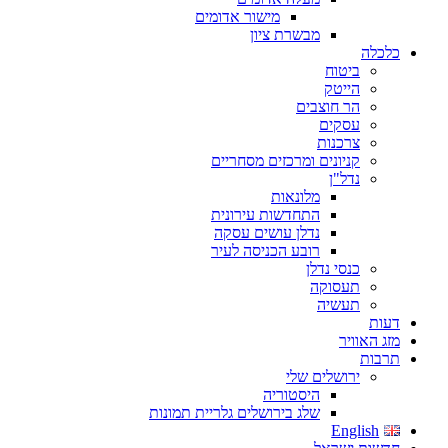
מישור אדומים
מבשרת ציון
כלכלה
ביטוח
הייטק
הר חוצבים
עסקים
צרכנות
קניונים ומרכזים מסחריים
נדל"ן
מלונאות
התחדשות עירונית
נדלן עושים עסקה
רובע הכניסה לעיר
כנסי נדלן
תעסוקה
תעשיה
דעות
מזג האוויר
תרבות
ירושלים שלי
היסטוריה
שלג בירושלים גלריית תמונות
English