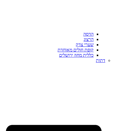
הדסה
הרצוג
שערי צדק
קופת חולים מאוחדת
כללית מחוז ירושלים
דתות