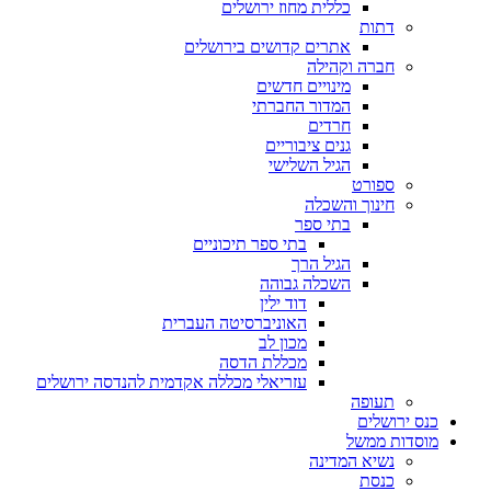
כללית מחוז ירושלים
דתות
אתרים קדושים בירושלים
חברה וקהילה
מינויים חדשים
המדור החברתי
חרדים
גנים ציבוריים
הגיל השלישי
ספורט
חינוך והשכלה
בתי ספר
בתי ספר תיכוניים
הגיל הרך
השכלה גבוהה
דוד ילין
האוניברסיטה העברית
מכון לב
מכללת הדסה
עזריאלי מכללה אקדמית להנדסה ירושלים
תעופה
כנס ירושלים
מוסדות ממשל
נשיא המדינה
כנסת