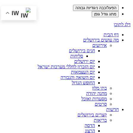
הפעל/כבה ניגודיות גבוהה
IW
מתג גודל גופן
דלג לתוכן
דף הבית
מה עושים בירושלים
אירועים
חגים בירושלים
סליחות
יום ירושלים
יום הזכרון לחללי מערכות ישראל
יום העצמאות
יום השואה והגבורה
החופש הגדול
בתי מלון
מחנה יהודה
מסעדות ואוכל
סרטים
חדשות
קצרים בירושלים
בריאות
הדסה
הרצוג