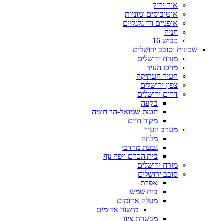
אור ירוק
אוטובוסים ומוניות
אופניים ודו גלגליים
חניה
כביש 16
שכונות וסובב ירושלים
מזרח ירושלים
מרכז העיר
העיר העתיקה
צפון ירושלים
דרום ירושלים
בקעה
חומת שמואל-הר חומה
מקור חיים
מערב העיר
מלחה
גבעת מרדכי
בית הכרם ויפה נוף
מזרח ירושלים
סובב ירושלים
אפרת
בית שמש
מעלה אדומים
מישור אדומים
מבשרת ציון