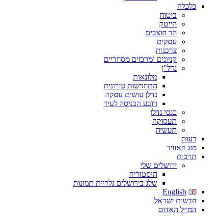
כלכלה
ביטוח
הייטק
הר חוצבים
עסקים
צרכנות
קניונים ומרכזים מסחריים
נדל"ן
מלונאות
התחדשות עירונית
נדלן עושים עסקה
רובע הכניסה לעיר
כנסי נדלן
תעסוקה
תעשיה
דעות
מזג האוויר
תרבות
ירושלים שלי
היסטוריה
שלג בירושלים גלריית תמונות
English
חדשות ישראל
המייל האדום