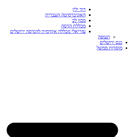
דוד ילין
האוניברסיטה העברית
מכון לב
מכללת הדסה
עזריאלי מכללה אקדמית להנדסה ירושלים
תעופה
כנס ירושלים
מוסדות ממשל