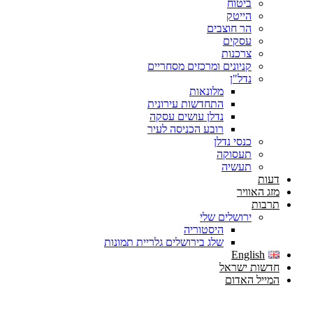
ביטוח
הייטק
הר חוצבים
עסקים
צרכנות
קניונים ומרכזים מסחריים
נדל"ן
מלונאות
התחדשות עירונית
נדלן עושים עסקה
רובע הכניסה לעיר
כנסי נדלן
תעסוקה
תעשיה
דעות
מזג האוויר
תרבות
ירושלים שלי
היסטוריה
שלג בירושלים גלריית תמונות
English
חדשות ישראל
המייל האדום