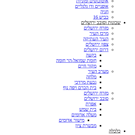
אוטובוסים ומוניות
אופניים ודו גלגליים
חניה
כביש 16
שכונות וסובב ירושלים
מזרח ירושלים
מרכז העיר
העיר העתיקה
צפון ירושלים
דרום ירושלים
בקעה
חומת שמואל-הר חומה
מקור חיים
מערב העיר
מלחה
גבעת מרדכי
בית הכרם ויפה נוף
מזרח ירושלים
סובב ירושלים
אפרת
בית שמש
מעלה אדומים
מישור אדומים
מבשרת ציון
כלכלה