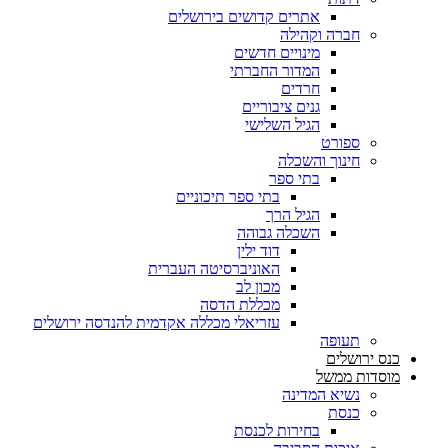
אתרים קדושים בירושלים
חברה וקהילה
מינויים חדשים
המדור החברתי
חרדים
גנים ציבוריים
הגיל השלישי
ספורט
חינוך והשכלה
בתי ספר
בתי ספר תיכוניים
הגיל הרך
השכלה גבוהה
דוד ילין
האוניברסיטה העברית
מכון לב
מכללת הדסה
עזריאלי מכללה אקדמית להנדסה ירושלים
תעופה
כנס ירושלים
מוסדות ממשל
נשיא המדינה
כנסת
בחירות לכנסת