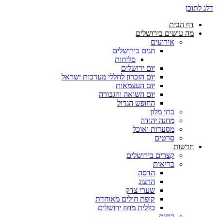
דלג לתוכן
דף הבית
מה עושים בירושלים
אירועים
חגים בירושלים
סליחות
יום ירושלים
יום הזכרון לחללי מערכות ישראל
יום העצמאות
יום השואה והגבורה
החופש הגדול
בתי מלון
מחנה יהודה
מסעדות ואוכל
סרטים
חדשות
קצרים בירושלים
בריאות
הדסה
הרצוג
שערי צדק
קופת חולים מאוחדת
כללית מחוז ירושלים
דתות