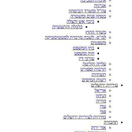
איכות הסביבה
אנרגיה
צה"ל ומשרד הביטחון
בטחון פנים ומשטרה
כיבוי אש והצלה
כלכלה והתעשייה
משרד החוץ
למ"ס- לשכה מרכזית לסטטיסטיקה
משפטים
בתי המשפט
חוק ומשפט
עורכי דין
עלייה וקליטה
תרבות וספורט
תשתיות
רשות המיסים
עיריית ירושלים
אריאל
הגיחון
מוריה
עדן
פמי
בחירות לעיריית ירושלים
תחבורה
אור ירוק