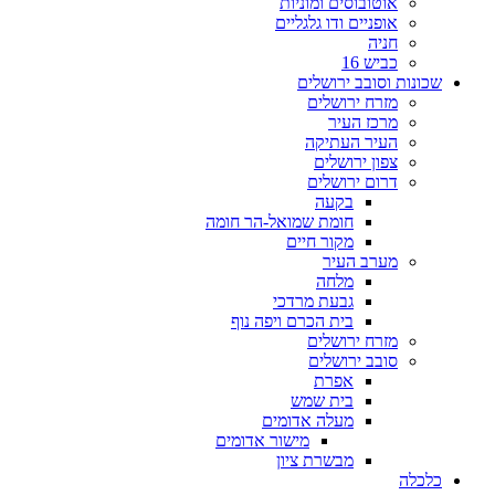
אוטובוסים ומוניות
אופניים ודו גלגליים
חניה
כביש 16
שכונות וסובב ירושלים
מזרח ירושלים
מרכז העיר
העיר העתיקה
צפון ירושלים
דרום ירושלים
בקעה
חומת שמואל-הר חומה
מקור חיים
מערב העיר
מלחה
גבעת מרדכי
בית הכרם ויפה נוף
מזרח ירושלים
סובב ירושלים
אפרת
בית שמש
מעלה אדומים
מישור אדומים
מבשרת ציון
כלכלה