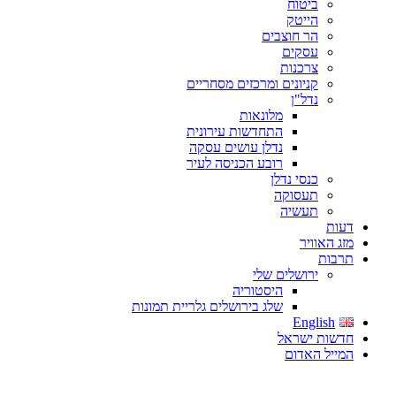
ביטוח
הייטק
הר חוצבים
עסקים
צרכנות
קניונים ומרכזים מסחריים
נדל"ן
מלונאות
התחדשות עירונית
נדלן עושים עסקה
רובע הכניסה לעיר
כנסי נדלן
תעסוקה
תעשיה
דעות
מזג האוויר
תרבות
ירושלים שלי
היסטוריה
שלג בירושלים גלריית תמונות
English
חדשות ישראל
המייל האדום