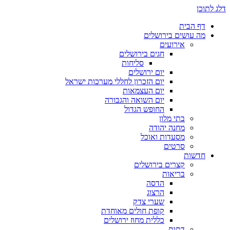
דלג לתוכן
דף הבית
מה עושים בירושלים
אירועים
חגים בירושלים
סליחות
יום ירושלים
יום הזכרון לחללי מערכות ישראל
יום העצמאות
יום השואה והגבורה
החופש הגדול
בתי מלון
מחנה יהודה
מסעדות ואוכל
סרטים
חדשות
קצרים בירושלים
בריאות
הדסה
הרצוג
שערי צדק
קופת חולים מאוחדת
כללית מחוז ירושלים
דתות