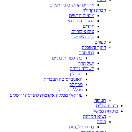
אתרים קדושים בירושלים
חברה וקהילה
מינויים חדשים
המדור החברתי
חרדים
גנים ציבוריים
הגיל השלישי
ספורט
חינוך והשכלה
בתי ספר
בתי ספר תיכוניים
הגיל הרך
השכלה גבוהה
דוד ילין
האוניברסיטה העברית
מכון לב
מכללת הדסה
עזריאלי מכללה אקדמית להנדסה ירושלים
תעופה
כנס ירושלים
מוסדות ממשל
נשיא המדינה
כנסת
בחירות לכנסת