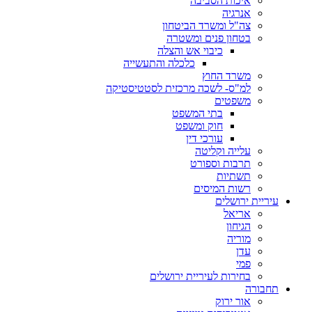
איכות הסביבה
אנרגיה
צה"ל ומשרד הביטחון
בטחון פנים ומשטרה
כיבוי אש והצלה
כלכלה והתעשייה
משרד החוץ
למ"ס- לשכה מרכזית לסטטיסטיקה
משפטים
בתי המשפט
חוק ומשפט
עורכי דין
עלייה וקליטה
תרבות וספורט
תשתיות
רשות המיסים
עיריית ירושלים
אריאל
הגיחון
מוריה
עדן
פמי
בחירות לעיריית ירושלים
תחבורה
אור ירוק