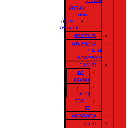
ומשטרה
כיבוי אש
והצלה
כלכלה
והתעשייה
משרד החוץ
למ"ס- לשכה
מרכזית
לסטטיסטיקה
משפטים
בתי
המשפט
חוק
ומשפט
עורכי
דין
עלייה וקליטה
תרבות