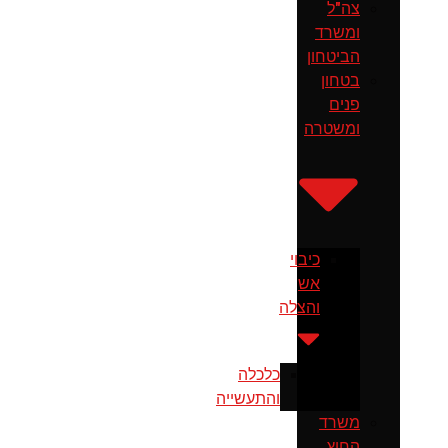
צה"ל
ומשרד
הביטחון
בטחון
פנים
ומשטרה
כיבוי
אש
והצלה
כלכלה
והתעשייה
משרד
החוץ