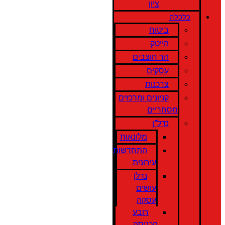
ציון
כלכלה
ביטוח
הייטק
הר חוצבים
עסקים
צרכנות
קניונים ומרכזים
מסחריים
נדל"ן
מלונאות
התחדשות
עירונית
נדלן
עושים
עסקה
רובע
הכניסה