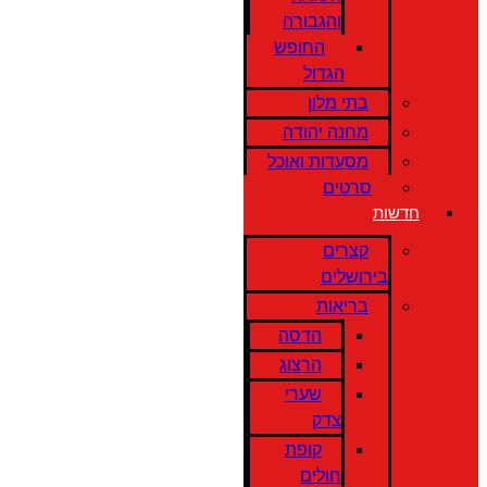
והגבורה
החופש
הגדול
בתי מלון
מחנה יהודה
מסעדות ואוכל
סרטים
חדשות
קצרים
בירושלים
בריאות
הדסה
הרצוג
שערי
צדק
קופת
חולים