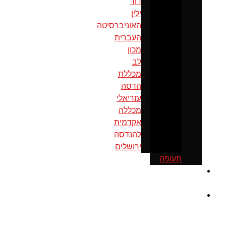
דוד
ילין
האוניברסיטה
העברית
מכון
לב
מכללת
הדסה
עזריאלי
מכללה
אקדמית
להנדסה
ירושלים
תעופה
כנס
ירושלים
מוסדות
ממשל