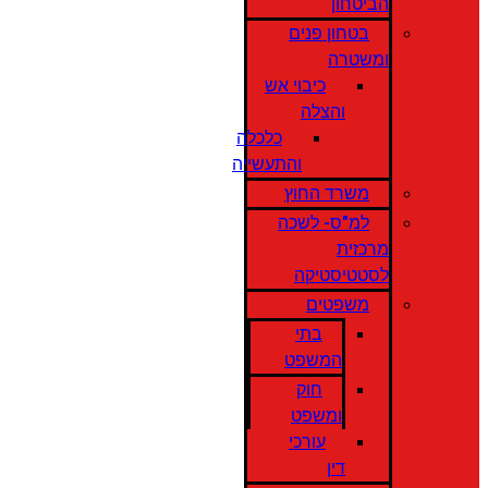
הביטחון
בטחון פנים
ומשטרה
כיבוי אש
והצלה
כלכלה
והתעשייה
משרד החוץ
למ"ס- לשכה
מרכזית
לסטטיסטיקה
משפטים
בתי
המשפט
חוק
ומשפט
עורכי
דין