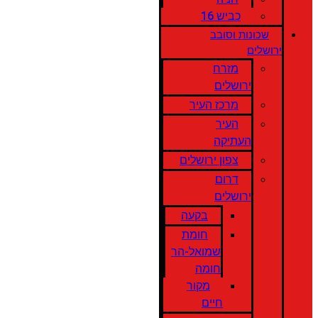
כביש 16
שכונות וסובב
ירושלים
מזרח
ירושלים
מרכז העיר
העיר
העתיקה
צפון ירושלים
דרום
ירושלים
בקעה
חומת
שמואל-הר
חומה
מקור
חיים