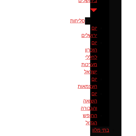
בירושלים
סליחות
יום
ירושלים
יום
הזכרון
לחללי
מערכות
ישראל
יום
העצמאות
יום
השואה
והגבורה
החופש
הגדול
בתי מלון