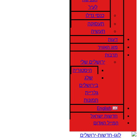
לעיר
כנסי נדלן
תעסוקה
תעשיה
דעות
מזג האוויר
תרבות
ירושלים שלי
היסטוריה
שלג
בירושלים
גלריית
תמונות
English
חדשות ישראל
המייל האדום