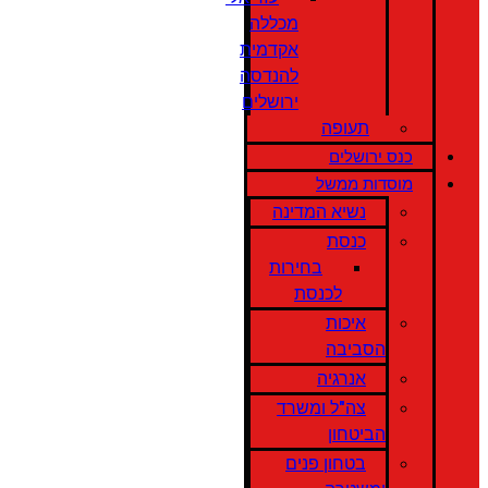
מכללה
אקדמית
להנדסה
ירושלים
תעופה
כנס ירושלים
מוסדות ממשל
נשיא המדינה
כנסת
בחירות
לכנסת
איכות
הסביבה
אנרגיה
צה"ל ומשרד
הביטחון
בטחון פנים