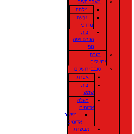
מערב העיר
מלחה
גבעת
מרדכי
בית
הכרם ויפה
נוף
מזרח
ירושלים
סובב ירושלים
אפרת
בית
שמש
מעלה
אדומים
מישור
אדומים
מבשרת