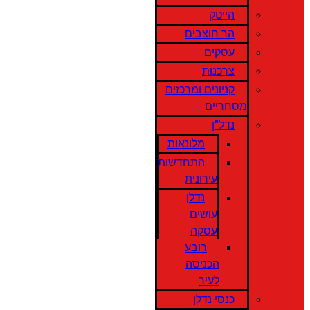
הייטק
הר חוצבים
עסקים
צרכנות
קניונים ומרכזים
מסחריים
נדל"ן
מלונאות
התחדשות
עירונית
נדלן
עושים
עסקה
רובע
הכניסה
לעיר
כנסי נדלן