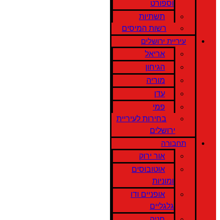
וספורט
תשתיות
רשות המיסים
עיריית ירושלים
אריאל
הגיחון
מוריה
עדן
פמי
בחירות לעיריית
ירושלים
תחבורה
אור ירוק
אוטובוסים
ומוניות
אופניים ודו
גלגליים
חניה