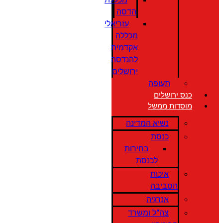
הדסה
עזריאלי
מכללה
אקדמית
להנדסה
ירושלים
תעופה
כנס ירושלים
מוסדות ממשל
נשיא המדינה
כנסת
בחירות
לכנסת
איכות
הסביבה
אנרגיה
צה"ל ומשרד