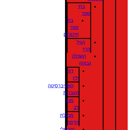
בתי
ספר
בתי
ספר
תיכוניים
הגיל
הרך
השכלה
גבוהה
דוד
ילין
האוניברסיטה
העברית
מכון
לב
מכללת
הדסה
עזריאלי