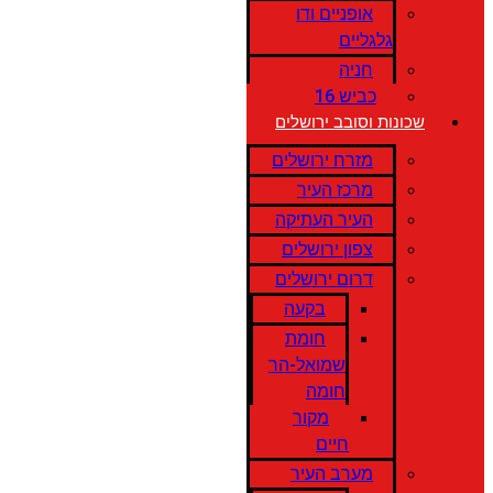
אופניים ודו
גלגליים
חניה
כביש 16
שכונות וסובב ירושלים
מזרח ירושלים
מרכז העיר
העיר העתיקה
צפון ירושלים
דרום ירושלים
בקעה
חומת
שמואל-הר
חומה
מקור
חיים
מערב העיר