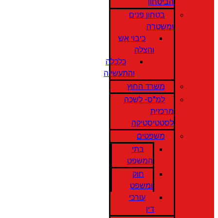
הביטחון
בטחון פנים
ומשטרה
כיבוי אש
והצלה
כלכלה
והתעשייה
משרד החוץ
למ"ס- לשכה
מרכזית
לסטטיסטיקה
משפטים
בתי
המשפט
חוק
ומשפט
עורכי
דין