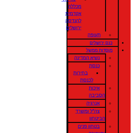
מכללה
אקדמית
להנדסה
ירושלים
תעופה
כנס ירושלים
מוסדות ממשל
נשיא המדינה
כנסת
בחירות
לכנסת
איכות
הסביבה
אנרגיה
צה"ל ומשרד
הביטחון
בטחון פנים