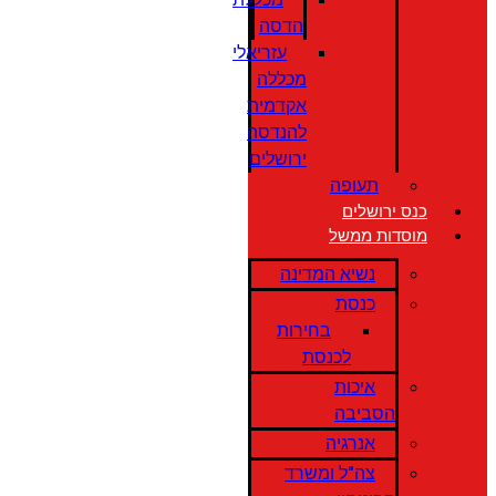
הדסה
עזריאלי
מכללה
אקדמית
להנדסה
ירושלים
תעופה
כנס ירושלים
מוסדות ממשל
נשיא המדינה
כנסת
בחירות
לכנסת
איכות
הסביבה
אנרגיה
צה"ל ומשרד