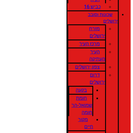
כביש 16
שכונות וסובב
ירושלים
מזרח
ירושלים
מרכז העיר
העיר
העתיקה
צפון ירושלים
דרום
ירושלים
בקעה
חומת
שמואל-הר
חומה
מקור
חיים