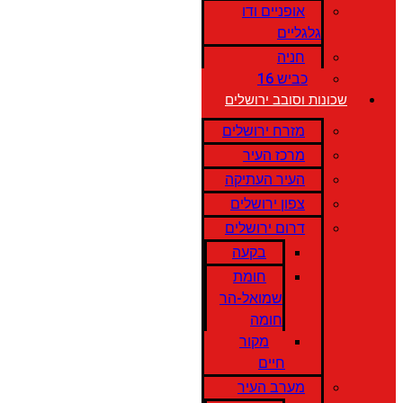
אופניים ודו
גלגליים
חניה
כביש 16
שכונות וסובב ירושלים
מזרח ירושלים
מרכז העיר
העיר העתיקה
צפון ירושלים
דרום ירושלים
בקעה
חומת
שמואל-הר
חומה
מקור
חיים
מערב העיר