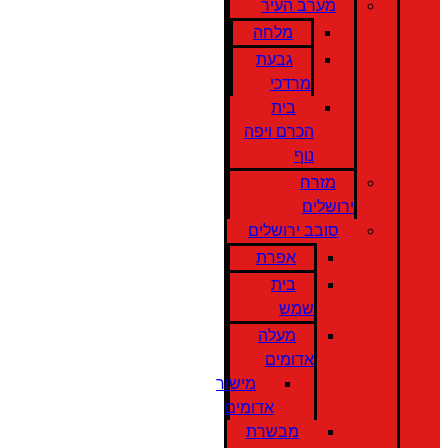
מערב העיר
מלחה
גבעת
מרדכי
בית
הכרם ויפה
נוף
מזרח
ירושלים
סובב ירושלים
אפרת
בית
שמש
מעלה
אדומים
מישור
אדומים
מבשרת