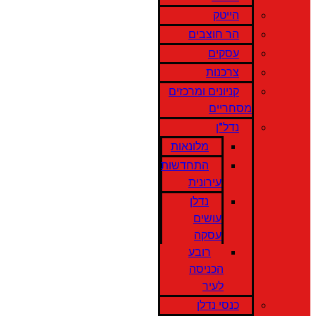
הייטק
הר חוצבים
עסקים
צרכנות
קניונים ומרכזים
מסחריים
נדל"ן
מלונאות
התחדשות
עירונית
נדלן
עושים
עסקה
רובע
הכניסה
לעיר
כנסי נדלן