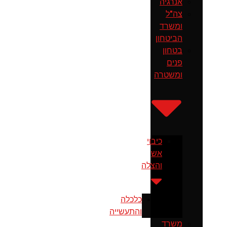
אנרגיה
צה"ל
ומשרד
הביטחון
בטחון
פנים
ומשטרה
כיבוי
אש
והצלה
כלכלה
והתעשייה
משרד