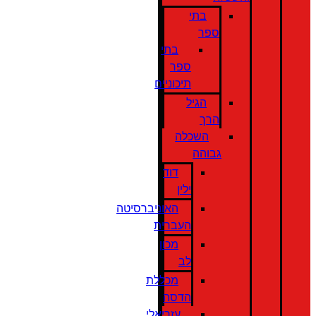
בתי
ספר
בתי
ספר
תיכוניים
הגיל
הרך
השכלה
גבוהה
דוד
ילין
האוניברסיטה
העברית
מכון
לב
מכללת
הדסה
עזריאלי