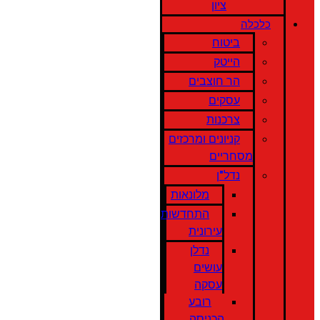
ציון
כלכלה
ביטוח
הייטק
הר חוצבים
עסקים
צרכנות
קניונים ומרכזים
מסחריים
נדל"ן
מלונאות
התחדשות
עירונית
נדלן
עושים
עסקה
רובע
הכניסה