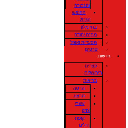
והגבורה
החופש
הגדול
בתי מלון
מחנה יהודה
מסעדות ואוכל
סרטים
חדשות
קצרים
בירושלים
בריאות
הדסה
הרצוג
שערי
צדק
קופת
חולים