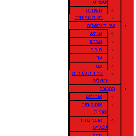
וספורט
תשתיות
רשות המיסים
עיריית ירושלים
אריאל
הגיחון
מוריה
עדן
פמי
בחירות לעיריית
ירושלים
תחבורה
אור ירוק
אוטובוסים
ומוניות
אופניים ודו
גלגליים
חניה