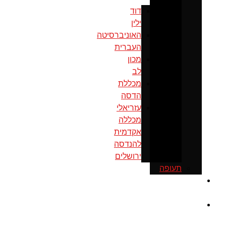
דוד
ילין
האוניברסיטה
העברית
מכון
לב
מכללת
הדסה
עזריאלי
מכללה
אקדמית
להנדסה
ירושלים
תעופה
כנס
ירושלים
מוסדות
ממשל