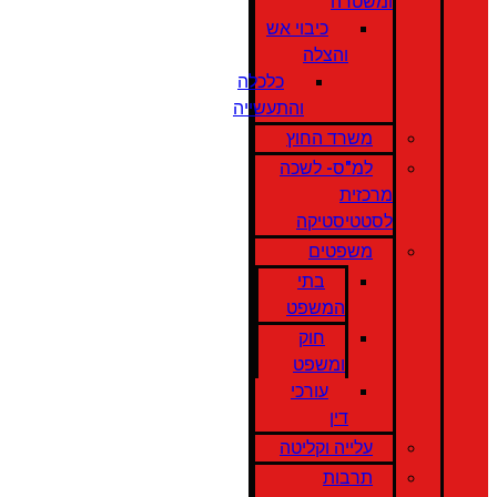
ומשטרה
כיבוי אש
והצלה
כלכלה
והתעשייה
משרד החוץ
למ"ס- לשכה
מרכזית
לסטטיסטיקה
משפטים
בתי
המשפט
חוק
ומשפט
עורכי
דין
עלייה וקליטה
תרבות