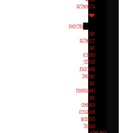
בירושלים
סליחות
יום
ירושלים
יום
הזכרון
לחללי
מערכות
ישראל
יום
העצמאות
יום
השואה
והגבורה
החופש
הגדול
בתי מלון