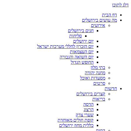
דלג לתוכן
דף הבית
מה עושים בירושלים
אירועים
חגים בירושלים
סליחות
יום ירושלים
יום הזכרון לחללי מערכות ישראל
יום העצמאות
יום השואה והגבורה
החופש הגדול
בתי מלון
מחנה יהודה
מסעדות ואוכל
סרטים
חדשות
קצרים בירושלים
בריאות
הדסה
הרצוג
שערי צדק
קופת חולים מאוחדת
כללית מחוז ירושלים
דתות