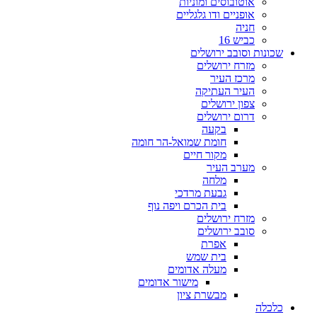
אוטובוסים ומוניות
אופניים ודו גלגליים
חניה
כביש 16
שכונות וסובב ירושלים
מזרח ירושלים
מרכז העיר
העיר העתיקה
צפון ירושלים
דרום ירושלים
בקעה
חומת שמואל-הר חומה
מקור חיים
מערב העיר
מלחה
גבעת מרדכי
בית הכרם ויפה נוף
מזרח ירושלים
סובב ירושלים
אפרת
בית שמש
מעלה אדומים
מישור אדומים
מבשרת ציון
כלכלה