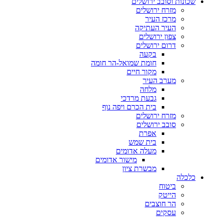
שכונות וסובב ירושלים
מזרח ירושלים
מרכז העיר
העיר העתיקה
צפון ירושלים
דרום ירושלים
בקעה
חומת שמואל-הר חומה
מקור חיים
מערב העיר
מלחה
גבעת מרדכי
בית הכרם ויפה נוף
מזרח ירושלים
סובב ירושלים
אפרת
בית שמש
מעלה אדומים
מישור אדומים
מבשרת ציון
כלכלה
ביטוח
הייטק
הר חוצבים
עסקים