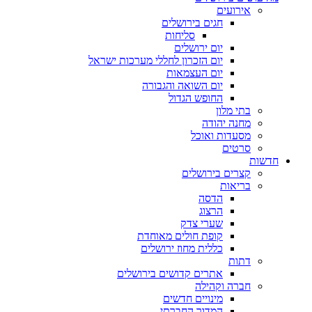
אירועים
חגים בירושלים
סליחות
יום ירושלים
יום הזכרון לחללי מערכות ישראל
יום העצמאות
יום השואה והגבורה
החופש הגדול
בתי מלון
מחנה יהודה
מסעדות ואוכל
סרטים
חדשות
קצרים בירושלים
בריאות
הדסה
הרצוג
שערי צדק
קופת חולים מאוחדת
כללית מחוז ירושלים
דתות
אתרים קדושים בירושלים
חברה וקהילה
מינויים חדשים
המדור החברתי