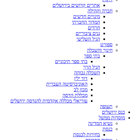
אתרים קדושים בירושלים
חברה וקהילה
מינויים חדשים
המדור החברתי
חרדים
גנים ציבוריים
הגיל השלישי
ספורט
חינוך והשכלה
בתי ספר
בתי ספר תיכוניים
הגיל הרך
השכלה גבוהה
דוד ילין
האוניברסיטה העברית
מכון לב
מכללת הדסה
עזריאלי מכללה אקדמית להנדסה ירושלים
תעופה
כנס ירושלים
מוסדות ממשל
נשיא המדינה
כנסת
בחירות לכנסת