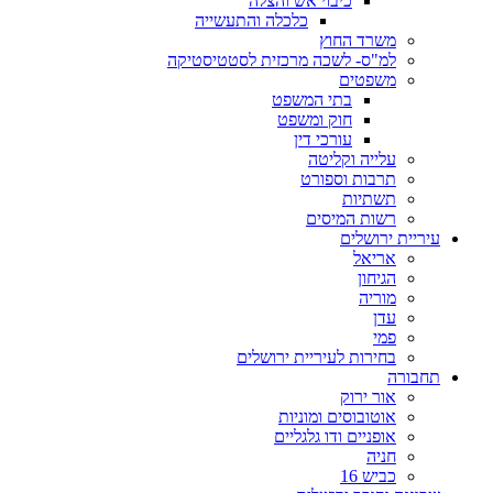
כיבוי אש והצלה
כלכלה והתעשייה
משרד החוץ
למ"ס- לשכה מרכזית לסטטיסטיקה
משפטים
בתי המשפט
חוק ומשפט
עורכי דין
עלייה וקליטה
תרבות וספורט
תשתיות
רשות המיסים
עיריית ירושלים
אריאל
הגיחון
מוריה
עדן
פמי
בחירות לעיריית ירושלים
תחבורה
אור ירוק
אוטובוסים ומוניות
אופניים ודו גלגליים
חניה
כביש 16