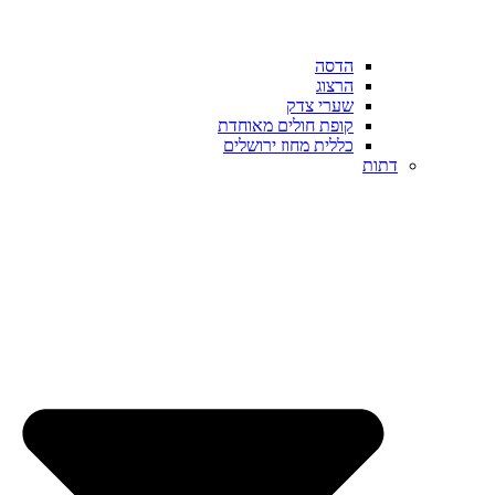
הדסה
הרצוג
שערי צדק
קופת חולים מאוחדת
כללית מחוז ירושלים
דתות