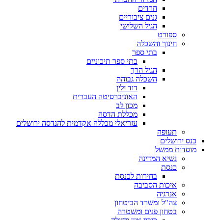
חרדים
גנים ציבוריים
הגיל השלישי
ספורט
חינוך והשכלה
בתי ספר
בתי ספר תיכוניים
הגיל הרך
השכלה גבוהה
דוד ילין
האוניברסיטה העברית
מכון לב
מכללת הדסה
עזריאלי מכללה אקדמית להנדסה ירושלים
תעופה
כנס ירושלים
מוסדות ממשל
נשיא המדינה
כנסת
בחירות לכנסת
איכות הסביבה
אנרגיה
צה"ל ומשרד הביטחון
בטחון פנים ומשטרה