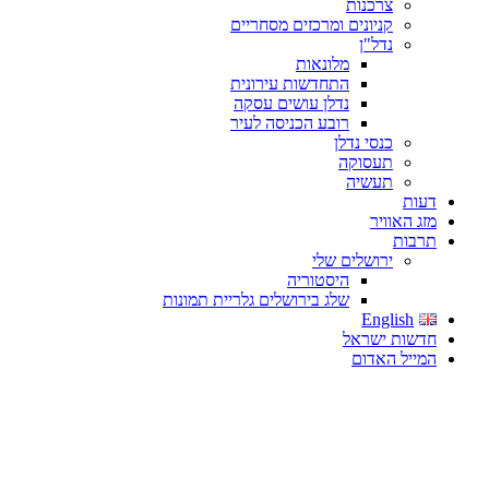
צרכנות
קניונים ומרכזים מסחריים
נדל"ן
מלונאות
התחדשות עירונית
נדלן עושים עסקה
רובע הכניסה לעיר
כנסי נדלן
תעסוקה
תעשיה
דעות
מזג האוויר
תרבות
ירושלים שלי
היסטוריה
שלג בירושלים גלריית תמונות
English
חדשות ישראל
המייל האדום