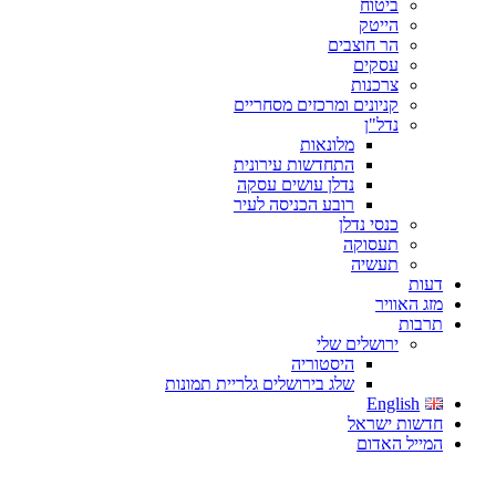
ביטוח
הייטק
הר חוצבים
עסקים
צרכנות
קניונים ומרכזים מסחריים
נדל"ן
מלונאות
התחדשות עירונית
נדלן עושים עסקה
רובע הכניסה לעיר
כנסי נדלן
תעסוקה
תעשיה
דעות
מזג האוויר
תרבות
ירושלים שלי
היסטוריה
שלג בירושלים גלריית תמונות
English
חדשות ישראל
המייל האדום