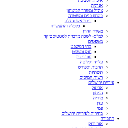
איכות הסביבה
אנרגיה
צה"ל ומשרד הביטחון
בטחון פנים ומשטרה
כיבוי אש והצלה
כלכלה והתעשייה
משרד החוץ
למ"ס- לשכה מרכזית לסטטיסטיקה
משפטים
בתי המשפט
חוק ומשפט
עורכי דין
עלייה וקליטה
תרבות וספורט
תשתיות
רשות המיסים
עיריית ירושלים
אריאל
הגיחון
מוריה
עדן
פמי
בחירות לעיריית ירושלים
תחבורה
אור ירוק