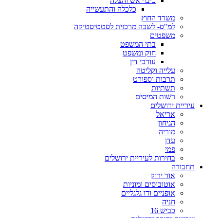
כיבוי אש והצלה
כלכלה והתעשייה
משרד החוץ
למ"ס- לשכה מרכזית לסטטיסטיקה
משפטים
בתי המשפט
חוק ומשפט
עורכי דין
עלייה וקליטה
תרבות וספורט
תשתיות
רשות המיסים
עיריית ירושלים
אריאל
הגיחון
מוריה
עדן
פמי
בחירות לעיריית ירושלים
תחבורה
אור ירוק
אוטובוסים ומוניות
אופניים ודו גלגליים
חניה
כביש 16