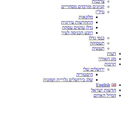
צרכנות
קניונים ומרכזים מסחריים
נדל"ן
מלונאות
התחדשות עירונית
נדלן עושים עסקה
רובע הכניסה לעיר
כנסי נדלן
תעסוקה
תעשיה
דעות
מזג האוויר
תרבות
ירושלים שלי
היסטוריה
שלג בירושלים גלריית תמונות
English
חדשות ישראל
המייל האדום