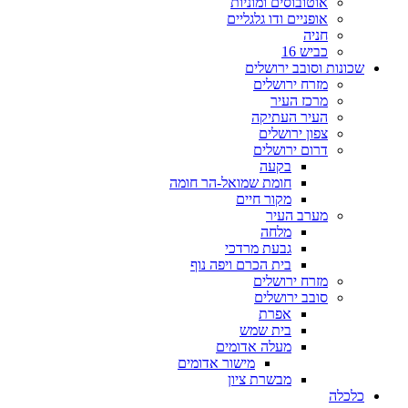
אוטובוסים ומוניות
אופניים ודו גלגליים
חניה
כביש 16
שכונות וסובב ירושלים
מזרח ירושלים
מרכז העיר
העיר העתיקה
צפון ירושלים
דרום ירושלים
בקעה
חומת שמואל-הר חומה
מקור חיים
מערב העיר
מלחה
גבעת מרדכי
בית הכרם ויפה נוף
מזרח ירושלים
סובב ירושלים
אפרת
בית שמש
מעלה אדומים
מישור אדומים
מבשרת ציון
כלכלה