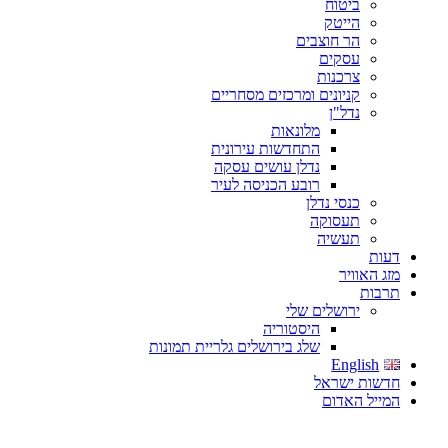
ביטוח
הייטק
הר חוצבים
עסקים
צרכנות
קניונים ומרכזים מסחריים
נדל"ן
מלונאות
התחדשות עירונית
נדלן עושים עסקה
רובע הכניסה לעיר
כנסי נדלן
תעסוקה
תעשיה
דעות
מזג האוויר
תרבות
ירושלים שלי
היסטוריה
שלג בירושלים גלריית תמונות
English
חדשות ישראל
המייל האדום