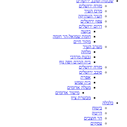
שכונות וסובב ירושלים
מזרח ירושלים
מרכז העיר
העיר העתיקה
צפון ירושלים
דרום ירושלים
בקעה
חומת שמואל-הר חומה
מקור חיים
מערב העיר
מלחה
גבעת מרדכי
בית הכרם ויפה נוף
מזרח ירושלים
סובב ירושלים
אפרת
בית שמש
מעלה אדומים
מישור אדומים
מבשרת ציון
כלכלה
ביטוח
הייטק
הר חוצבים
עסקים