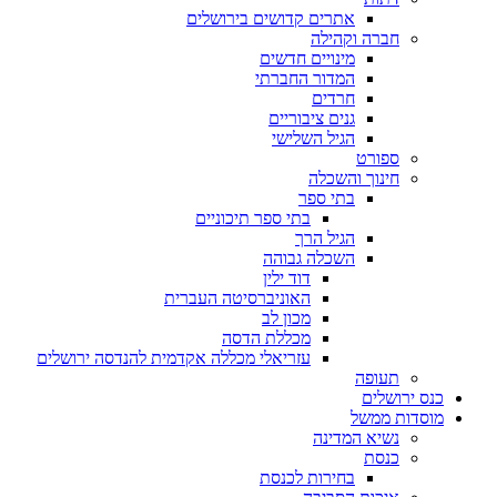
אתרים קדושים בירושלים
חברה וקהילה
מינויים חדשים
המדור החברתי
חרדים
גנים ציבוריים
הגיל השלישי
ספורט
חינוך והשכלה
בתי ספר
בתי ספר תיכוניים
הגיל הרך
השכלה גבוהה
דוד ילין
האוניברסיטה העברית
מכון לב
מכללת הדסה
עזריאלי מכללה אקדמית להנדסה ירושלים
תעופה
כנס ירושלים
מוסדות ממשל
נשיא המדינה
כנסת
בחירות לכנסת