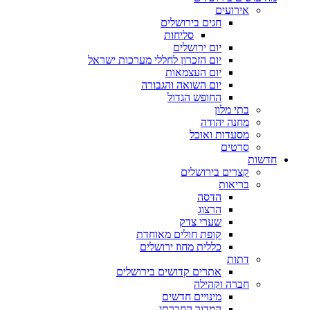
אירועים
חגים בירושלים
סליחות
יום ירושלים
יום הזכרון לחללי מערכות ישראל
יום העצמאות
יום השואה והגבורה
החופש הגדול
בתי מלון
מחנה יהודה
מסעדות ואוכל
סרטים
חדשות
קצרים בירושלים
בריאות
הדסה
הרצוג
שערי צדק
קופת חולים מאוחדת
כללית מחוז ירושלים
דתות
אתרים קדושים בירושלים
חברה וקהילה
מינויים חדשים
המדור החברתי