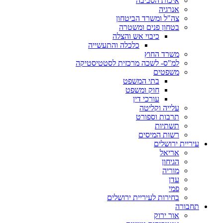
איכות הסביבה
אנרגיה
צה"ל ומשרד הביטחון
בטחון פנים ומשטרה
כיבוי אש והצלה
כלכלה והתעשייה
משרד החוץ
למ"ס- לשכה מרכזית לסטטיסטיקה
משפטים
בתי המשפט
חוק ומשפט
עורכי דין
עלייה וקליטה
תרבות וספורט
תשתיות
רשות המיסים
עיריית ירושלים
אריאל
הגיחון
מוריה
עדן
פמי
בחירות לעיריית ירושלים
תחבורה
אור ירוק