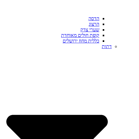
הדסה
הרצוג
שערי צדק
קופת חולים מאוחדת
כללית מחוז ירושלים
דתות