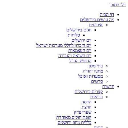
דלג לתוכן
דף הבית
מה עושים בירושלים
אירועים
חגים בירושלים
סליחות
יום ירושלים
יום הזכרון לחללי מערכות ישראל
יום העצמאות
יום השואה והגבורה
החופש הגדול
בתי מלון
מחנה יהודה
מסעדות ואוכל
סרטים
חדשות
קצרים בירושלים
בריאות
הדסה
הרצוג
שערי צדק
קופת חולים מאוחדת
כללית מחוז ירושלים
דתות