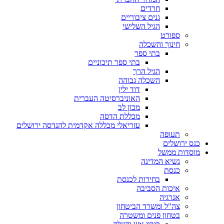
חרדים
גנים ציבוריים
הגיל השלישי
ספורט
חינוך והשכלה
בתי ספר
בתי ספר תיכוניים
הגיל הרך
השכלה גבוהה
דוד ילין
האוניברסיטה העברית
מכון לב
מכללת הדסה
עזריאלי מכללה אקדמית להנדסה ירושלים
תעופה
כנס ירושלים
מוסדות ממשל
נשיא המדינה
כנסת
בחירות לכנסת
איכות הסביבה
אנרגיה
צה"ל ומשרד הביטחון
בטחון פנים ומשטרה