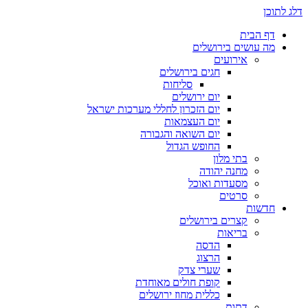
דלג לתוכן
דף הבית
מה עושים בירושלים
אירועים
חגים בירושלים
סליחות
יום ירושלים
יום הזכרון לחללי מערכות ישראל
יום העצמאות
יום השואה והגבורה
החופש הגדול
בתי מלון
מחנה יהודה
מסעדות ואוכל
סרטים
חדשות
קצרים בירושלים
בריאות
הדסה
הרצוג
שערי צדק
קופת חולים מאוחדת
כללית מחוז ירושלים
דתות