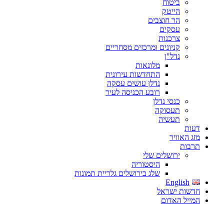
ביטוח
הייטק
הר חוצבים
עסקים
צרכנות
קניונים ומרכזים מסחריים
נדל"ן
מלונאות
התחדשות עירונית
נדלן עושים עסקה
רובע הכניסה לעיר
כנסי נדלן
תעסוקה
תעשיה
דעות
מזג האוויר
תרבות
ירושלים שלי
היסטוריה
שלג בירושלים גלריית תמונות
English
חדשות ישראל
המייל האדום