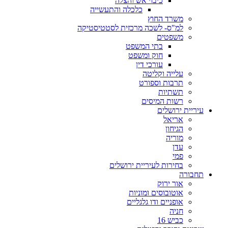
כיבוי אש והצלה
כלכלה והתעשייה
משרד החוץ
למ"ס- לשכה מרכזית לסטטיסטיקה
משפטים
בתי המשפט
חוק ומשפט
עורכי דין
עלייה וקליטה
תרבות וספורט
תשתיות
רשות המיסים
עיריית ירושלים
אריאל
הגיחון
מוריה
עדן
פמי
בחירות לעיריית ירושלים
תחבורה
אור ירוק
אוטובוסים ומוניות
אופניים ודו גלגליים
חניה
כביש 16