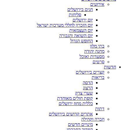
אירועים
חגים בירושלים
סליחות
יום ירושלים
יום הזכרון לחללי מערכות ישראל
יום העצמאות
יום השואה והגבורה
החופש הגדול
בתי מלון
מחנה יהודה
מסעדות ואוכל
סרטים
חדשות
קצרים בירושלים
בריאות
הדסה
הרצוג
שערי צדק
קופת חולים מאוחדת
כללית מחוז ירושלים
דתות
אתרים קדושים בירושלים
חברה וקהילה
מינויים חדשים
המדור החברתי