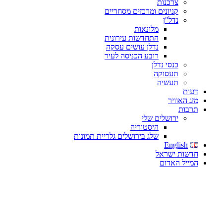
צרכנות
קניונים ומרכזים מסחריים
נדל"ן
מלונאות
התחדשות עירונית
נדלן עושים עסקה
רובע הכניסה לעיר
כנסי נדלן
תעסוקה
תעשיה
דעות
מזג האוויר
תרבות
ירושלים שלי
היסטוריה
שלג בירושלים גלריית תמונות
English
חדשות ישראל
המייל האדום