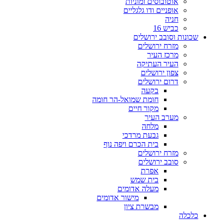
אוטובוסים ומוניות
אופניים ודו גלגליים
חניה
כביש 16
שכונות וסובב ירושלים
מזרח ירושלים
מרכז העיר
העיר העתיקה
צפון ירושלים
דרום ירושלים
בקעה
חומת שמואל-הר חומה
מקור חיים
מערב העיר
מלחה
גבעת מרדכי
בית הכרם ויפה נוף
מזרח ירושלים
סובב ירושלים
אפרת
בית שמש
מעלה אדומים
מישור אדומים
מבשרת ציון
כלכלה