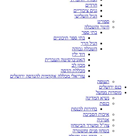
חרדים
גנים ציבוריים
הגיל השלישי
ספורט
חינוך והשכלה
בתי ספר
בתי ספר תיכוניים
הגיל הרך
השכלה גבוהה
דוד ילין
האוניברסיטה העברית
מכון לב
מכללת הדסה
עזריאלי מכללה אקדמית להנדסה ירושלים
תעופה
כנס ירושלים
מוסדות ממשל
נשיא המדינה
כנסת
בחירות לכנסת
איכות הסביבה
אנרגיה
צה"ל ומשרד הביטחון
בטחון פנים ומשטרה