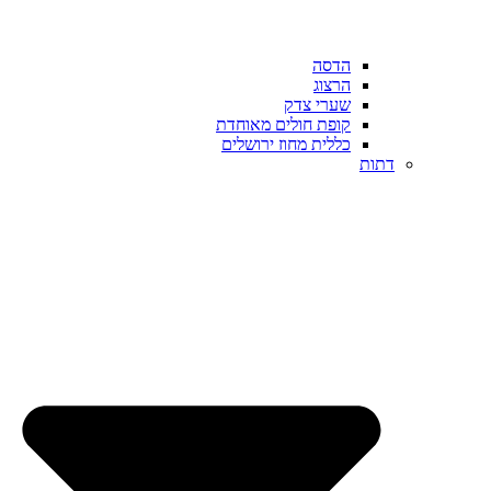
הדסה
הרצוג
שערי צדק
קופת חולים מאוחדת
כללית מחוז ירושלים
דתות