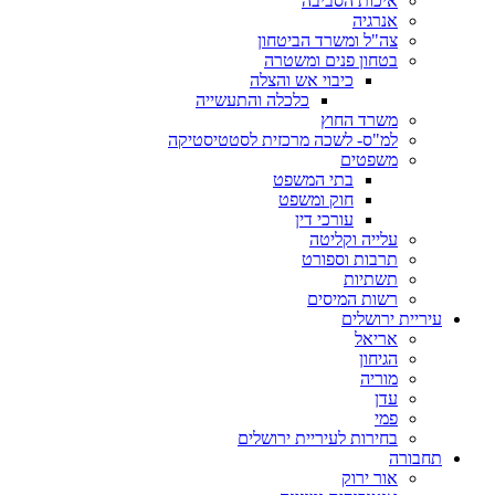
איכות הסביבה
אנרגיה
צה"ל ומשרד הביטחון
בטחון פנים ומשטרה
כיבוי אש והצלה
כלכלה והתעשייה
משרד החוץ
למ"ס- לשכה מרכזית לסטטיסטיקה
משפטים
בתי המשפט
חוק ומשפט
עורכי דין
עלייה וקליטה
תרבות וספורט
תשתיות
רשות המיסים
עיריית ירושלים
אריאל
הגיחון
מוריה
עדן
פמי
בחירות לעיריית ירושלים
תחבורה
אור ירוק