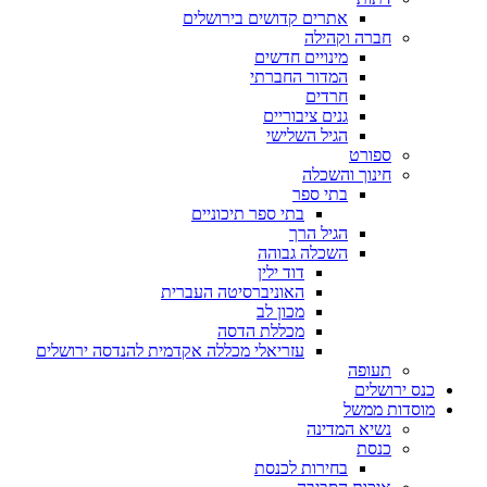
אתרים קדושים בירושלים
חברה וקהילה
מינויים חדשים
המדור החברתי
חרדים
גנים ציבוריים
הגיל השלישי
ספורט
חינוך והשכלה
בתי ספר
בתי ספר תיכוניים
הגיל הרך
השכלה גבוהה
דוד ילין
האוניברסיטה העברית
מכון לב
מכללת הדסה
עזריאלי מכללה אקדמית להנדסה ירושלים
תעופה
כנס ירושלים
מוסדות ממשל
נשיא המדינה
כנסת
בחירות לכנסת