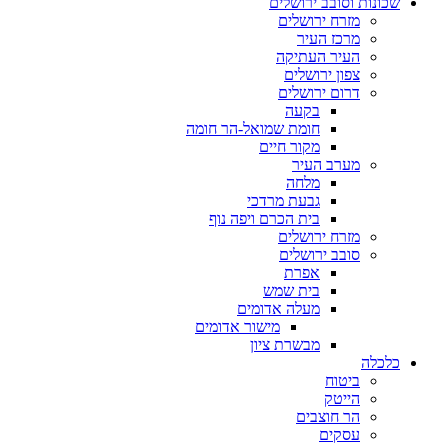
שכונות וסובב ירושלים
מזרח ירושלים
מרכז העיר
העיר העתיקה
צפון ירושלים
דרום ירושלים
בקעה
חומת שמואל-הר חומה
מקור חיים
מערב העיר
מלחה
גבעת מרדכי
בית הכרם ויפה נוף
מזרח ירושלים
סובב ירושלים
אפרת
בית שמש
מעלה אדומים
מישור אדומים
מבשרת ציון
כלכלה
ביטוח
הייטק
הר חוצבים
עסקים