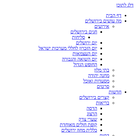
דלג לתוכן
דף הבית
מה עושים בירושלים
אירועים
חגים בירושלים
סליחות
יום ירושלים
יום הזכרון לחללי מערכות ישראל
יום העצמאות
יום השואה והגבורה
החופש הגדול
בתי מלון
מחנה יהודה
מסעדות ואוכל
סרטים
חדשות
קצרים בירושלים
בריאות
הדסה
הרצוג
שערי צדק
קופת חולים מאוחדת
כללית מחוז ירושלים
דתות