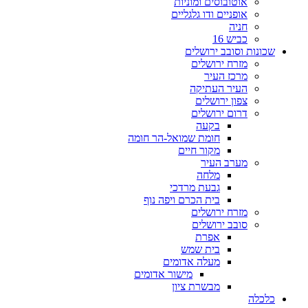
אוטובוסים ומוניות
אופניים ודו גלגליים
חניה
כביש 16
שכונות וסובב ירושלים
מזרח ירושלים
מרכז העיר
העיר העתיקה
צפון ירושלים
דרום ירושלים
בקעה
חומת שמואל-הר חומה
מקור חיים
מערב העיר
מלחה
גבעת מרדכי
בית הכרם ויפה נוף
מזרח ירושלים
סובב ירושלים
אפרת
בית שמש
מעלה אדומים
מישור אדומים
מבשרת ציון
כלכלה