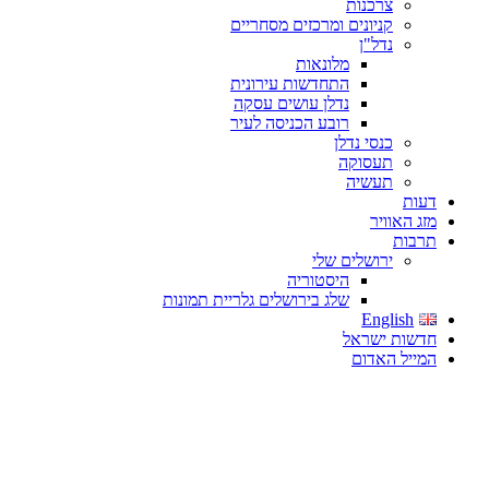
צרכנות
קניונים ומרכזים מסחריים
נדל"ן
מלונאות
התחדשות עירונית
נדלן עושים עסקה
רובע הכניסה לעיר
כנסי נדלן
תעסוקה
תעשיה
דעות
מזג האוויר
תרבות
ירושלים שלי
היסטוריה
שלג בירושלים גלריית תמונות
English
חדשות ישראל
המייל האדום