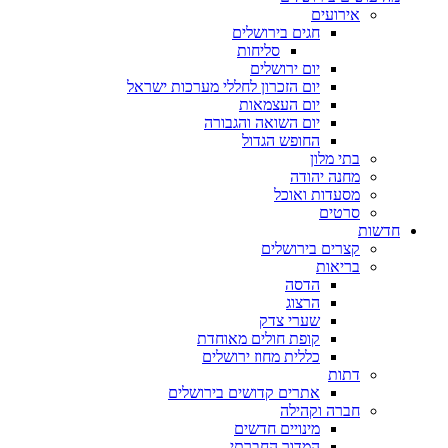
אירועים
חגים בירושלים
סליחות
יום ירושלים
יום הזכרון לחללי מערכות ישראל
יום העצמאות
יום השואה והגבורה
החופש הגדול
בתי מלון
מחנה יהודה
מסעדות ואוכל
סרטים
חדשות
קצרים בירושלים
בריאות
הדסה
הרצוג
שערי צדק
קופת חולים מאוחדת
כללית מחוז ירושלים
דתות
אתרים קדושים בירושלים
חברה וקהילה
מינויים חדשים
המדור החברתי