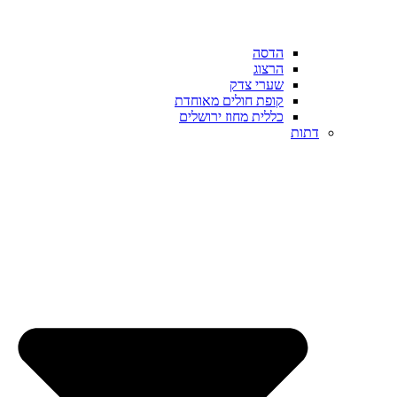
הדסה
הרצוג
שערי צדק
קופת חולים מאוחדת
כללית מחוז ירושלים
דתות