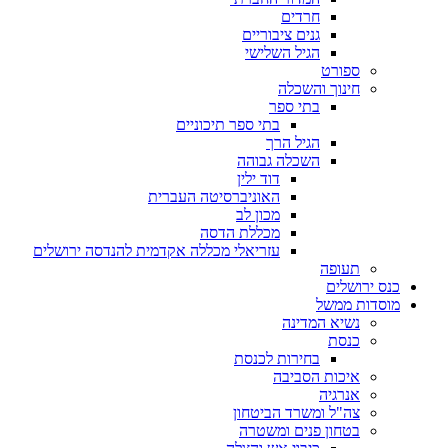
חרדים
גנים ציבוריים
הגיל השלישי
ספורט
חינוך והשכלה
בתי ספר
בתי ספר תיכוניים
הגיל הרך
השכלה גבוהה
דוד ילין
האוניברסיטה העברית
מכון לב
מכללת הדסה
עזריאלי מכללה אקדמית להנדסה ירושלים
תעופה
כנס ירושלים
מוסדות ממשל
נשיא המדינה
כנסת
בחירות לכנסת
איכות הסביבה
אנרגיה
צה"ל ומשרד הביטחון
בטחון פנים ומשטרה