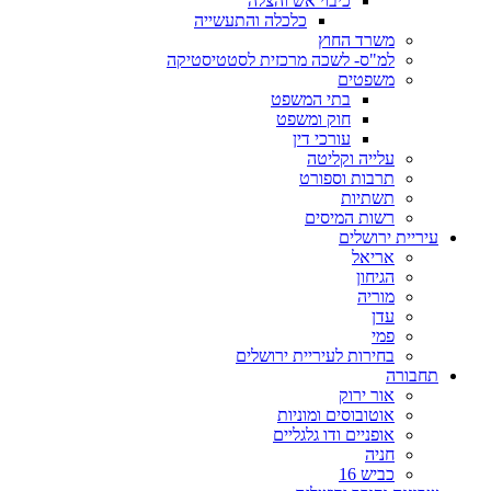
כיבוי אש והצלה
כלכלה והתעשייה
משרד החוץ
למ"ס- לשכה מרכזית לסטטיסטיקה
משפטים
בתי המשפט
חוק ומשפט
עורכי דין
עלייה וקליטה
תרבות וספורט
תשתיות
רשות המיסים
עיריית ירושלים
אריאל
הגיחון
מוריה
עדן
פמי
בחירות לעיריית ירושלים
תחבורה
אור ירוק
אוטובוסים ומוניות
אופניים ודו גלגליים
חניה
כביש 16