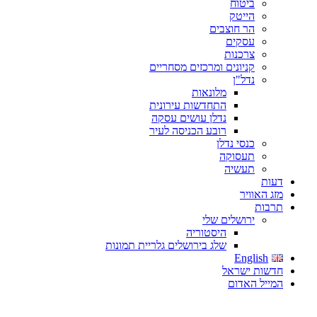
ביטוח
הייטק
הר חוצבים
עסקים
צרכנות
קניונים ומרכזים מסחריים
נדל"ן
מלונאות
התחדשות עירונית
נדלן עושים עסקה
רובע הכניסה לעיר
כנסי נדלן
תעסוקה
תעשיה
דעות
מזג האוויר
תרבות
ירושלים שלי
היסטוריה
שלג בירושלים גלריית תמונות
English
חדשות ישראל
המייל האדום