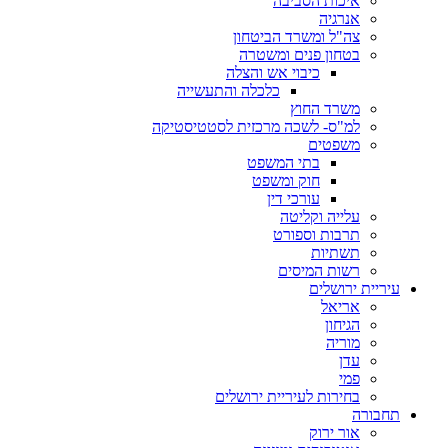
איכות הסביבה
אנרגיה
צה"ל ומשרד הביטחון
בטחון פנים ומשטרה
כיבוי אש והצלה
כלכלה והתעשייה
משרד החוץ
למ"ס- לשכה מרכזית לסטטיסטיקה
משפטים
בתי המשפט
חוק ומשפט
עורכי דין
עלייה וקליטה
תרבות וספורט
תשתיות
רשות המיסים
עיריית ירושלים
אריאל
הגיחון
מוריה
עדן
פמי
בחירות לעיריית ירושלים
תחבורה
אור ירוק