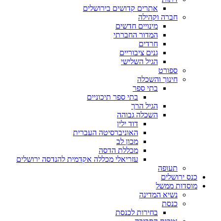
אתרים קדושים בירושלים
חברה וקהילה
מינויים חדשים
המדור החברתי
חרדים
גנים ציבוריים
הגיל השלישי
ספורט
חינוך והשכלה
בתי ספר
בתי ספר תיכוניים
הגיל הרך
השכלה גבוהה
דוד ילין
האוניברסיטה העברית
מכון לב
מכללת הדסה
עזריאלי מכללה אקדמית להנדסה ירושלים
תעופה
כנס ירושלים
מוסדות ממשל
נשיא המדינה
כנסת
בחירות לכנסת