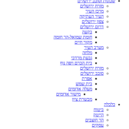
שכונות וסובב ירושלים
מזרח ירושלים
מרכז העיר
העיר העתיקה
צפון ירושלים
דרום ירושלים
בקעה
חומת שמואל-הר חומה
מקור חיים
מערב העיר
מלחה
גבעת מרדכי
בית הכרם ויפה נוף
מזרח ירושלים
סובב ירושלים
אפרת
בית שמש
מעלה אדומים
מישור אדומים
מבשרת ציון
כלכלה
ביטוח
הייטק
הר חוצבים
עסקים