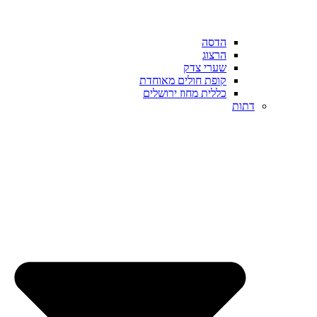
הדסה
הרצוג
שערי צדק
קופת חולים מאוחדת
כללית מחוז ירושלים
דתות