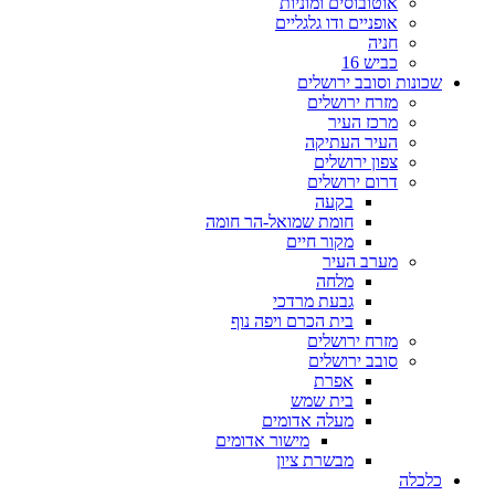
אוטובוסים ומוניות
אופניים ודו גלגליים
חניה
כביש 16
שכונות וסובב ירושלים
מזרח ירושלים
מרכז העיר
העיר העתיקה
צפון ירושלים
דרום ירושלים
בקעה
חומת שמואל-הר חומה
מקור חיים
מערב העיר
מלחה
גבעת מרדכי
בית הכרם ויפה נוף
מזרח ירושלים
סובב ירושלים
אפרת
בית שמש
מעלה אדומים
מישור אדומים
מבשרת ציון
כלכלה