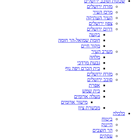
שכונות וסובב ירושלים
מזרח ירושלים
מרכז העיר
העיר העתיקה
צפון ירושלים
דרום ירושלים
בקעה
חומת שמואל-הר חומה
מקור חיים
מערב העיר
מלחה
גבעת מרדכי
בית הכרם ויפה נוף
מזרח ירושלים
סובב ירושלים
אפרת
בית שמש
מעלה אדומים
מישור אדומים
מבשרת ציון
כלכלה
ביטוח
הייטק
הר חוצבים
עסקים