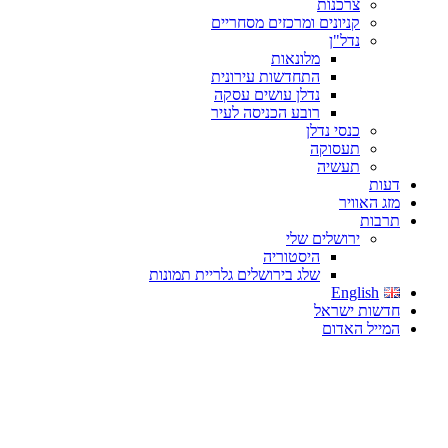
צרכנות
קניונים ומרכזים מסחריים
נדל"ן
מלונאות
התחדשות עירונית
נדלן עושים עסקה
רובע הכניסה לעיר
כנסי נדלן
תעסוקה
תעשיה
דעות
מזג האוויר
תרבות
ירושלים שלי
היסטוריה
שלג בירושלים גלריית תמונות
English
חדשות ישראל
המייל האדום