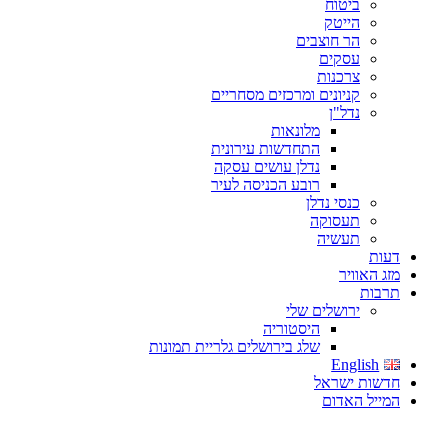
ביטוח
הייטק
הר חוצבים
עסקים
צרכנות
קניונים ומרכזים מסחריים
נדל"ן
מלונאות
התחדשות עירונית
נדלן עושים עסקה
רובע הכניסה לעיר
כנסי נדלן
תעסוקה
תעשיה
דעות
מזג האוויר
תרבות
ירושלים שלי
היסטוריה
שלג בירושלים גלריית תמונות
English
חדשות ישראל
המייל האדום