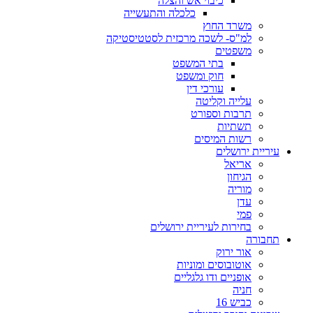
כיבוי אש והצלה
כלכלה והתעשייה
משרד החוץ
למ"ס- לשכה מרכזית לסטטיסטיקה
משפטים
בתי המשפט
חוק ומשפט
עורכי דין
עלייה וקליטה
תרבות וספורט
תשתיות
רשות המיסים
עיריית ירושלים
אריאל
הגיחון
מוריה
עדן
פמי
בחירות לעיריית ירושלים
תחבורה
אור ירוק
אוטובוסים ומוניות
אופניים ודו גלגליים
חניה
כביש 16