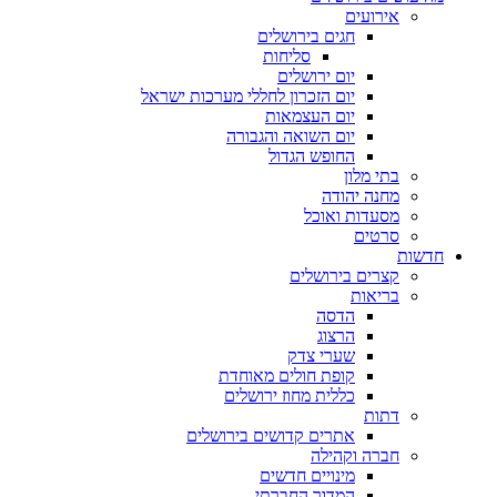
אירועים
חגים בירושלים
סליחות
יום ירושלים
יום הזכרון לחללי מערכות ישראל
יום העצמאות
יום השואה והגבורה
החופש הגדול
בתי מלון
מחנה יהודה
מסעדות ואוכל
סרטים
חדשות
קצרים בירושלים
בריאות
הדסה
הרצוג
שערי צדק
קופת חולים מאוחדת
כללית מחוז ירושלים
דתות
אתרים קדושים בירושלים
חברה וקהילה
מינויים חדשים
המדור החברתי