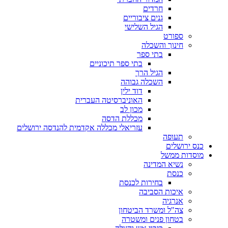
חרדים
גנים ציבוריים
הגיל השלישי
ספורט
חינוך והשכלה
בתי ספר
בתי ספר תיכוניים
הגיל הרך
השכלה גבוהה
דוד ילין
האוניברסיטה העברית
מכון לב
מכללת הדסה
עזריאלי מכללה אקדמית להנדסה ירושלים
תעופה
כנס ירושלים
מוסדות ממשל
נשיא המדינה
כנסת
בחירות לכנסת
איכות הסביבה
אנרגיה
צה"ל ומשרד הביטחון
בטחון פנים ומשטרה