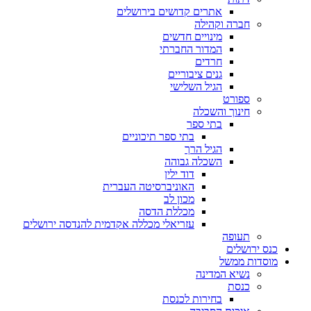
אתרים קדושים בירושלים
חברה וקהילה
מינויים חדשים
המדור החברתי
חרדים
גנים ציבוריים
הגיל השלישי
ספורט
חינוך והשכלה
בתי ספר
בתי ספר תיכוניים
הגיל הרך
השכלה גבוהה
דוד ילין
האוניברסיטה העברית
מכון לב
מכללת הדסה
עזריאלי מכללה אקדמית להנדסה ירושלים
תעופה
כנס ירושלים
מוסדות ממשל
נשיא המדינה
כנסת
בחירות לכנסת