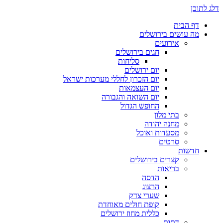
דלג לתוכן
דף הבית
מה עושים בירושלים
אירועים
חגים בירושלים
סליחות
יום ירושלים
יום הזכרון לחללי מערכות ישראל
יום העצמאות
יום השואה והגבורה
החופש הגדול
בתי מלון
מחנה יהודה
מסעדות ואוכל
סרטים
חדשות
קצרים בירושלים
בריאות
הדסה
הרצוג
שערי צדק
קופת חולים מאוחדת
כללית מחוז ירושלים
דתות