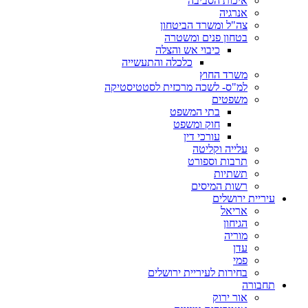
איכות הסביבה
אנרגיה
צה"ל ומשרד הביטחון
בטחון פנים ומשטרה
כיבוי אש והצלה
כלכלה והתעשייה
משרד החוץ
למ"ס- לשכה מרכזית לסטטיסטיקה
משפטים
בתי המשפט
חוק ומשפט
עורכי דין
עלייה וקליטה
תרבות וספורט
תשתיות
רשות המיסים
עיריית ירושלים
אריאל
הגיחון
מוריה
עדן
פמי
בחירות לעיריית ירושלים
תחבורה
אור ירוק