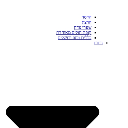
הדסה
הרצוג
שערי צדק
קופת חולים מאוחדת
כללית מחוז ירושלים
דתות