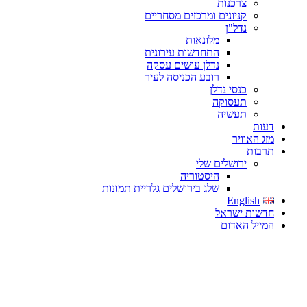
צרכנות
קניונים ומרכזים מסחריים
נדל"ן
מלונאות
התחדשות עירונית
נדלן עושים עסקה
רובע הכניסה לעיר
כנסי נדלן
תעסוקה
תעשיה
דעות
מזג האוויר
תרבות
ירושלים שלי
היסטוריה
שלג בירושלים גלריית תמונות
English
חדשות ישראל
המייל האדום