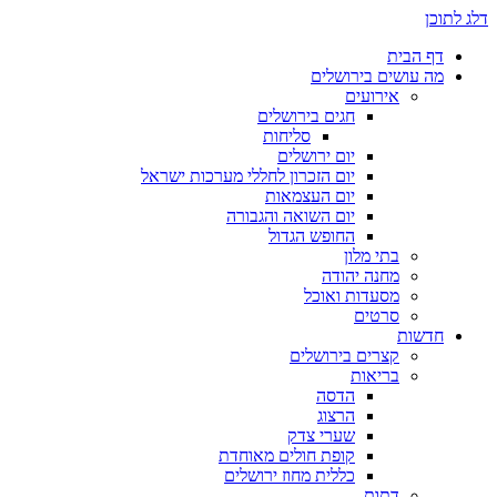
דלג לתוכן
דף הבית
מה עושים בירושלים
אירועים
חגים בירושלים
סליחות
יום ירושלים
יום הזכרון לחללי מערכות ישראל
יום העצמאות
יום השואה והגבורה
החופש הגדול
בתי מלון
מחנה יהודה
מסעדות ואוכל
סרטים
חדשות
קצרים בירושלים
בריאות
הדסה
הרצוג
שערי צדק
קופת חולים מאוחדת
כללית מחוז ירושלים
דתות