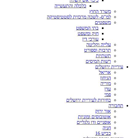
כיבוי אש והצלה
כלכלה והתעשייה
משרד החוץ
למ"ס- לשכה מרכזית לסטטיסטיקה
משפטים
בתי המשפט
חוק ומשפט
עורכי דין
עלייה וקליטה
תרבות וספורט
תשתיות
רשות המיסים
עיריית ירושלים
אריאל
הגיחון
מוריה
עדן
פמי
בחירות לעיריית ירושלים
תחבורה
אור ירוק
אוטובוסים ומוניות
אופניים ודו גלגליים
חניה
כביש 16