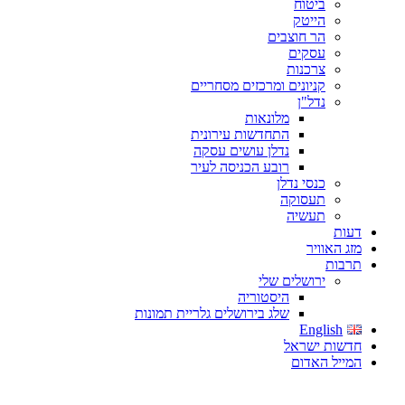
ביטוח
הייטק
הר חוצבים
עסקים
צרכנות
קניונים ומרכזים מסחריים
נדל"ן
מלונאות
התחדשות עירונית
נדלן עושים עסקה
רובע הכניסה לעיר
כנסי נדלן
תעסוקה
תעשיה
דעות
מזג האוויר
תרבות
ירושלים שלי
היסטוריה
שלג בירושלים גלריית תמונות
English
חדשות ישראל
המייל האדום