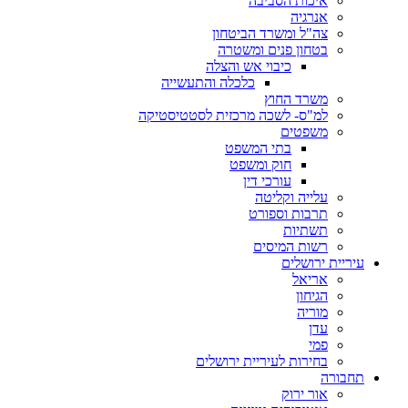
איכות הסביבה
אנרגיה
צה"ל ומשרד הביטחון
בטחון פנים ומשטרה
כיבוי אש והצלה
כלכלה והתעשייה
משרד החוץ
למ"ס- לשכה מרכזית לסטטיסטיקה
משפטים
בתי המשפט
חוק ומשפט
עורכי דין
עלייה וקליטה
תרבות וספורט
תשתיות
רשות המיסים
עיריית ירושלים
אריאל
הגיחון
מוריה
עדן
פמי
בחירות לעיריית ירושלים
תחבורה
אור ירוק