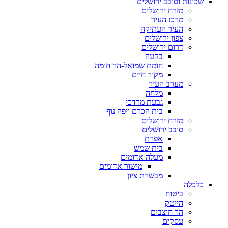
שכונות וסובב ירושלים
מזרח ירושלים
מרכז העיר
העיר העתיקה
צפון ירושלים
דרום ירושלים
בקעה
חומת שמואל-הר חומה
מקור חיים
מערב העיר
מלחה
גבעת מרדכי
בית הכרם ויפה נוף
מזרח ירושלים
סובב ירושלים
אפרת
בית שמש
מעלה אדומים
מישור אדומים
מבשרת ציון
כלכלה
ביטוח
הייטק
הר חוצבים
עסקים