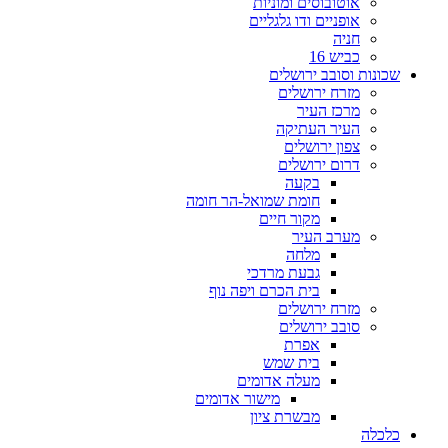
אוטובוסים ומוניות
אופניים ודו גלגליים
חניה
כביש 16
שכונות וסובב ירושלים
מזרח ירושלים
מרכז העיר
העיר העתיקה
צפון ירושלים
דרום ירושלים
בקעה
חומת שמואל-הר חומה
מקור חיים
מערב העיר
מלחה
גבעת מרדכי
בית הכרם ויפה נוף
מזרח ירושלים
סובב ירושלים
אפרת
בית שמש
מעלה אדומים
מישור אדומים
מבשרת ציון
כלכלה