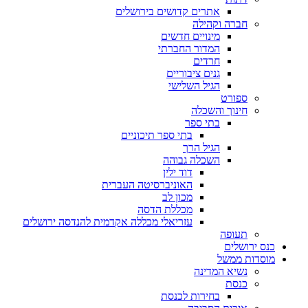
אתרים קדושים בירושלים
חברה וקהילה
מינויים חדשים
המדור החברתי
חרדים
גנים ציבוריים
הגיל השלישי
ספורט
חינוך והשכלה
בתי ספר
בתי ספר תיכוניים
הגיל הרך
השכלה גבוהה
דוד ילין
האוניברסיטה העברית
מכון לב
מכללת הדסה
עזריאלי מכללה אקדמית להנדסה ירושלים
תעופה
כנס ירושלים
מוסדות ממשל
נשיא המדינה
כנסת
בחירות לכנסת