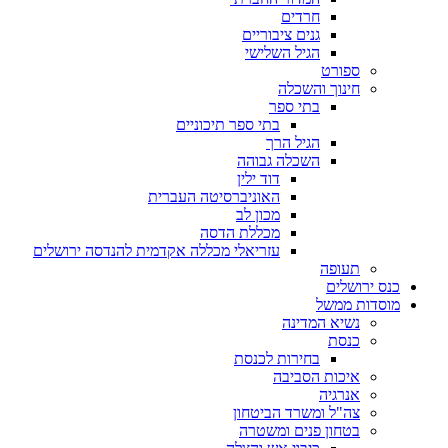
חרדים
גנים ציבוריים
הגיל השלישי
ספורט
חינוך והשכלה
בתי ספר
בתי ספר תיכוניים
הגיל הרך
השכלה גבוהה
דוד ילין
האוניברסיטה העברית
מכון לב
מכללת הדסה
עזריאלי מכללה אקדמית להנדסה ירושלים
תעופה
כנס ירושלים
מוסדות ממשל
נשיא המדינה
כנסת
בחירות לכנסת
איכות הסביבה
אנרגיה
צה"ל ומשרד הביטחון
בטחון פנים ומשטרה