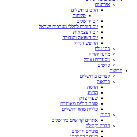
אירועים
חגים בירושלים
סליחות
יום ירושלים
יום הזכרון לחללי מערכות ישראל
יום העצמאות
יום השואה והגבורה
החופש הגדול
בתי מלון
מחנה יהודה
מסעדות ואוכל
סרטים
חדשות
קצרים בירושלים
בריאות
הדסה
הרצוג
שערי צדק
קופת חולים מאוחדת
כללית מחוז ירושלים
דתות
אתרים קדושים בירושלים
חברה וקהילה
מינויים חדשים
המדור החברתי