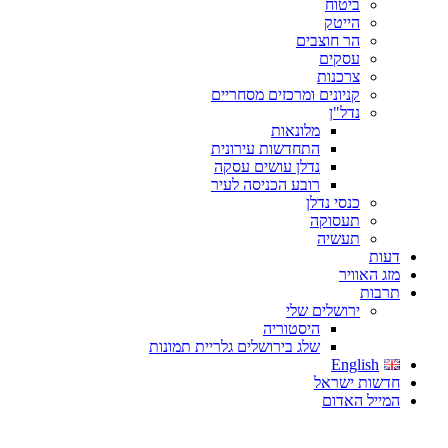
ביטוח
הייטק
הר חוצבים
עסקים
צרכנות
קניונים ומרכזים מסחריים
נדל"ן
מלונאות
התחדשות עירונית
נדלן עושים עסקה
רובע הכניסה לעיר
כנסי נדלן
תעסוקה
תעשיה
דעות
מזג האוויר
תרבות
ירושלים שלי
היסטוריה
שלג בירושלים גלריית תמונות
English
חדשות ישראל
המייל האדום