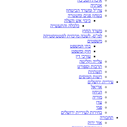
איכות הסביבה
אנרגיה
צה"ל ומשרד הביטחון
בטחון פנים ומשטרה
כיבוי אש והצלה
כלכלה והתעשייה
משרד החוץ
למ"ס- לשכה מרכזית לסטטיסטיקה
משפטים
בתי המשפט
חוק ומשפט
עורכי דין
עלייה וקליטה
תרבות וספורט
תשתיות
רשות המיסים
עיריית ירושלים
אריאל
הגיחון
מוריה
עדן
פמי
בחירות לעיריית ירושלים
תחבורה
אור ירוק