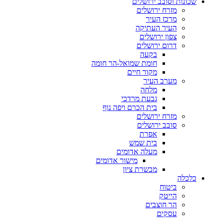
שכונות וסובב ירושלים
מזרח ירושלים
מרכז העיר
העיר העתיקה
צפון ירושלים
דרום ירושלים
בקעה
חומת שמואל-הר חומה
מקור חיים
מערב העיר
מלחה
גבעת מרדכי
בית הכרם ויפה נוף
מזרח ירושלים
סובב ירושלים
אפרת
בית שמש
מעלה אדומים
מישור אדומים
מבשרת ציון
כלכלה
ביטוח
הייטק
הר חוצבים
עסקים