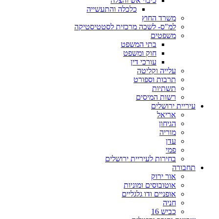
כיבוי אש והצלה
כלכלה והתעשייה
משרד החוץ
למ"ס- לשכה מרכזית לסטטיסטיקה
משפטים
בתי המשפט
חוק ומשפט
עורכי דין
עלייה וקליטה
תרבות וספורט
תשתיות
רשות המיסים
עיריית ירושלים
אריאל
הגיחון
מוריה
עדן
פמי
בחירות לעיריית ירושלים
תחבורה
אור ירוק
אוטובוסים ומוניות
אופניים ודו גלגליים
חניה
כביש 16