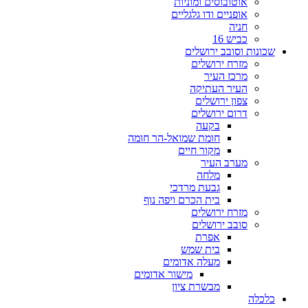
אוטובוסים ומוניות
אופניים ודו גלגליים
חניה
כביש 16
שכונות וסובב ירושלים
מזרח ירושלים
מרכז העיר
העיר העתיקה
צפון ירושלים
דרום ירושלים
בקעה
חומת שמואל-הר חומה
מקור חיים
מערב העיר
מלחה
גבעת מרדכי
בית הכרם ויפה נוף
מזרח ירושלים
סובב ירושלים
אפרת
בית שמש
מעלה אדומים
מישור אדומים
מבשרת ציון
כלכלה