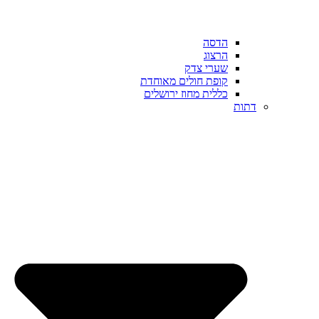
הדסה
הרצוג
שערי צדק
קופת חולים מאוחדת
כללית מחוז ירושלים
דתות