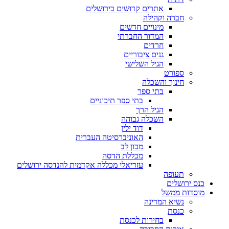
אתרים קדושים בירושלים
חברה וקהילה
מינויים חדשים
המדור החברתי
חרדים
גנים ציבוריים
הגיל השלישי
ספורט
חינוך והשכלה
בתי ספר
בתי ספר תיכוניים
הגיל הרך
השכלה גבוהה
דוד ילין
האוניברסיטה העברית
מכון לב
מכללת הדסה
עזריאלי מכללה אקדמית להנדסה ירושלים
תעופה
כנס ירושלים
מוסדות ממשל
נשיא המדינה
כנסת
בחירות לכנסת