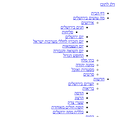
דלג לתוכן
דף הבית
מה עושים בירושלים
אירועים
חגים בירושלים
סליחות
יום ירושלים
יום הזכרון לחללי מערכות ישראל
יום העצמאות
יום השואה והגבורה
החופש הגדול
בתי מלון
מחנה יהודה
מסעדות ואוכל
סרטים
חדשות
קצרים בירושלים
בריאות
הדסה
הרצוג
שערי צדק
קופת חולים מאוחדת
כללית מחוז ירושלים
דתות