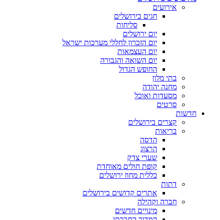
אירועים
חגים בירושלים
סליחות
יום ירושלים
יום הזכרון לחללי מערכות ישראל
יום העצמאות
יום השואה והגבורה
החופש הגדול
בתי מלון
מחנה יהודה
מסעדות ואוכל
סרטים
חדשות
קצרים בירושלים
בריאות
הדסה
הרצוג
שערי צדק
קופת חולים מאוחדת
כללית מחוז ירושלים
דתות
אתרים קדושים בירושלים
חברה וקהילה
מינויים חדשים
המדור החברתי