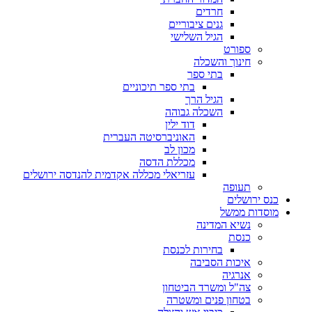
חרדים
גנים ציבוריים
הגיל השלישי
ספורט
חינוך והשכלה
בתי ספר
בתי ספר תיכוניים
הגיל הרך
השכלה גבוהה
דוד ילין
האוניברסיטה העברית
מכון לב
מכללת הדסה
עזריאלי מכללה אקדמית להנדסה ירושלים
תעופה
כנס ירושלים
מוסדות ממשל
נשיא המדינה
כנסת
בחירות לכנסת
איכות הסביבה
אנרגיה
צה"ל ומשרד הביטחון
בטחון פנים ומשטרה