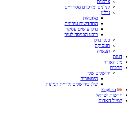
צרכנות
קניונים ומרכזים מסחריים
נדל"ן
מלונאות
התחדשות עירונית
נדלן עושים עסקה
רובע הכניסה לעיר
כנסי נדלן
תעסוקה
תעשיה
דעות
מזג האוויר
תרבות
ירושלים שלי
היסטוריה
שלג בירושלים גלריית תמונות
English
חדשות ישראל
המייל האדום