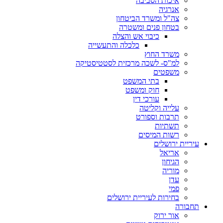
איכות הסביבה
אנרגיה
צה"ל ומשרד הביטחון
בטחון פנים ומשטרה
כיבוי אש והצלה
כלכלה והתעשייה
משרד החוץ
למ"ס- לשכה מרכזית לסטטיסטיקה
משפטים
בתי המשפט
חוק ומשפט
עורכי דין
עלייה וקליטה
תרבות וספורט
תשתיות
רשות המיסים
עיריית ירושלים
אריאל
הגיחון
מוריה
עדן
פמי
בחירות לעיריית ירושלים
תחבורה
אור ירוק