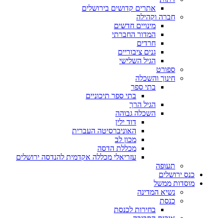
אתרים קדושים בירושלים
חברה וקהילה
מינויים חדשים
המדור החברתי
חרדים
גנים ציבוריים
הגיל השלישי
ספורט
חינוך והשכלה
בתי ספר
בתי ספר תיכוניים
הגיל הרך
השכלה גבוהה
דוד ילין
האוניברסיטה העברית
מכון לב
מכללת הדסה
עזריאלי מכללה אקדמית להנדסה ירושלים
תעופה
כנס ירושלים
מוסדות ממשל
נשיא המדינה
כנסת
בחירות לכנסת