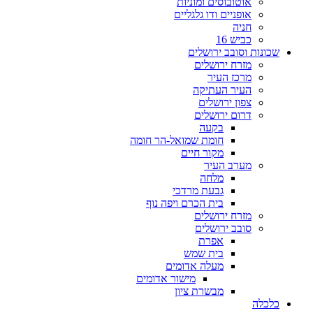
אוטובוסים ומוניות
אופניים ודו גלגליים
חניה
כביש 16
שכונות וסובב ירושלים
מזרח ירושלים
מרכז העיר
העיר העתיקה
צפון ירושלים
דרום ירושלים
בקעה
חומת שמואל-הר חומה
מקור חיים
מערב העיר
מלחה
גבעת מרדכי
בית הכרם ויפה נוף
מזרח ירושלים
סובב ירושלים
אפרת
בית שמש
מעלה אדומים
מישור אדומים
מבשרת ציון
כלכלה