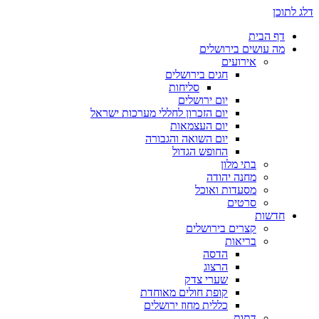
דלג לתוכן
דף הבית
מה עושים בירושלים
אירועים
חגים בירושלים
סליחות
יום ירושלים
יום הזכרון לחללי מערכות ישראל
יום העצמאות
יום השואה והגבורה
החופש הגדול
בתי מלון
מחנה יהודה
מסעדות ואוכל
סרטים
חדשות
קצרים בירושלים
בריאות
הדסה
הרצוג
שערי צדק
קופת חולים מאוחדת
כללית מחוז ירושלים
דתות