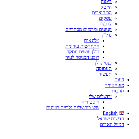
ביטוח
הייטק
הר חוצבים
עסקים
צרכנות
קניונים ומרכזים מסחריים
נדל"ן
מלונאות
התחדשות עירונית
נדלן עושים עסקה
רובע הכניסה לעיר
כנסי נדלן
תעסוקה
תעשיה
דעות
מזג האוויר
תרבות
ירושלים שלי
היסטוריה
שלג בירושלים גלריית תמונות
English
חדשות ישראל
המייל האדום