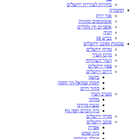
בחירות לעיריית ירושלים
תחבורה
אור ירוק
אוטובוסים ומוניות
אופניים ודו גלגליים
חניה
כביש 16
שכונות וסובב ירושלים
מזרח ירושלים
מרכז העיר
העיר העתיקה
צפון ירושלים
דרום ירושלים
בקעה
חומת שמואל-הר חומה
מקור חיים
מערב העיר
מלחה
גבעת מרדכי
בית הכרם ויפה נוף
מזרח ירושלים
סובב ירושלים
אפרת
בית שמש
מעלה אדומים