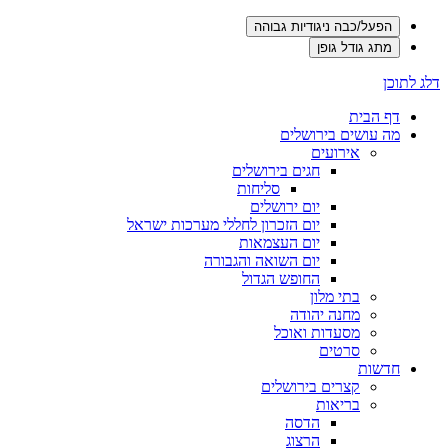
הפעל/כבה ניגודיות גבוהה
מתג גודל גופן
דלג לתוכן
דף הבית
מה עושים בירושלים
אירועים
חגים בירושלים
סליחות
יום ירושלים
יום הזכרון לחללי מערכות ישראל
יום העצמאות
יום השואה והגבורה
החופש הגדול
בתי מלון
מחנה יהודה
מסעדות ואוכל
סרטים
חדשות
קצרים בירושלים
בריאות
הדסה
הרצוג