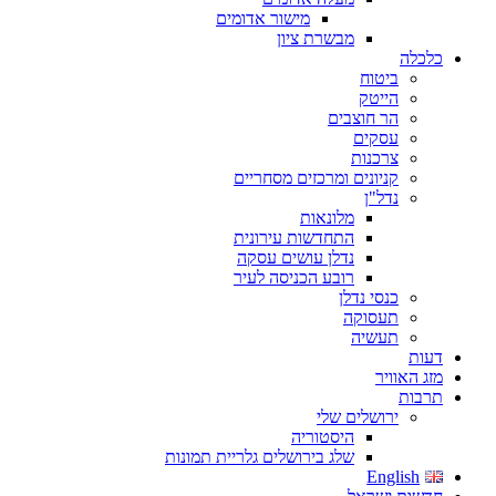
מישור אדומים
מבשרת ציון
כלכלה
ביטוח
הייטק
הר חוצבים
עסקים
צרכנות
קניונים ומרכזים מסחריים
נדל"ן
מלונאות
התחדשות עירונית
נדלן עושים עסקה
רובע הכניסה לעיר
כנסי נדלן
תעסוקה
תעשיה
דעות
מזג האוויר
תרבות
ירושלים שלי
היסטוריה
שלג בירושלים גלריית תמונות
English