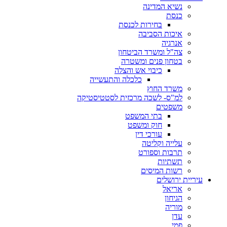
נשיא המדינה
כנסת
בחירות לכנסת
איכות הסביבה
אנרגיה
צה"ל ומשרד הביטחון
בטחון פנים ומשטרה
כיבוי אש והצלה
כלכלה והתעשייה
משרד החוץ
למ"ס- לשכה מרכזית לסטטיסטיקה
משפטים
בתי המשפט
חוק ומשפט
עורכי דין
עלייה וקליטה
תרבות וספורט
תשתיות
רשות המיסים
עיריית ירושלים
אריאל
הגיחון
מוריה
עדן
פמי