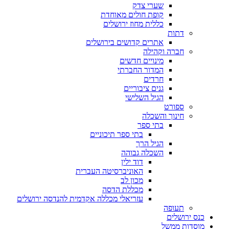
שערי צדק
קופת חולים מאוחדת
כללית מחוז ירושלים
דתות
אתרים קדושים בירושלים
חברה וקהילה
מינויים חדשים
המדור החברתי
חרדים
גנים ציבוריים
הגיל השלישי
ספורט
חינוך והשכלה
בתי ספר
בתי ספר תיכוניים
הגיל הרך
השכלה גבוהה
דוד ילין
האוניברסיטה העברית
מכון לב
מכללת הדסה
עזריאלי מכללה אקדמית להנדסה ירושלים
תעופה
כנס ירושלים
מוסדות ממשל