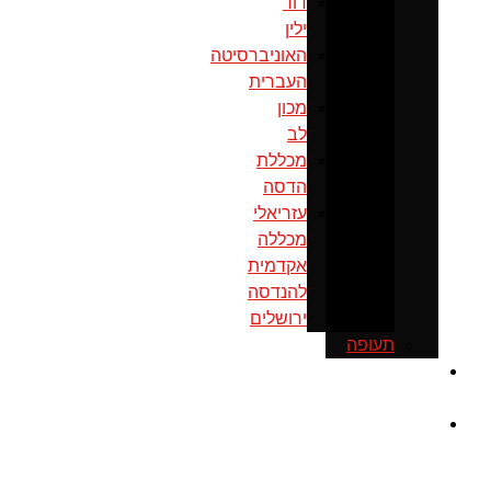
דוד
ילין
האוניברסיטה
העברית
מכון
לב
מכללת
הדסה
עזריאלי
מכללה
אקדמית
להנדסה
ירושלים
תעופה
כנס
ירושלים
מוסדות
ממשל