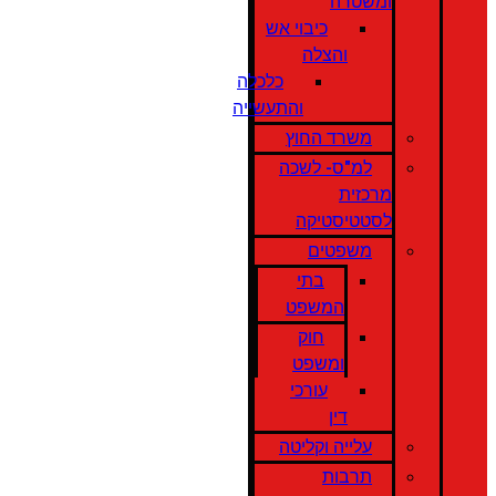
ומשטרה
כיבוי אש
והצלה
כלכלה
והתעשייה
משרד החוץ
למ"ס- לשכה
מרכזית
לסטטיסטיקה
משפטים
בתי
המשפט
חוק
ומשפט
עורכי
דין
עלייה וקליטה
תרבות