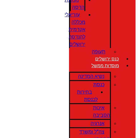
הדסה
עזריאלי
מכללה
אקדמית
להנדסה
ירושלים
תעופה
כנס ירושלים
מוסדות ממשל
נשיא המדינה
כנסת
בחירות
לכנסת
איכות
הסביבה
אנרגיה
צה"ל ומשרד