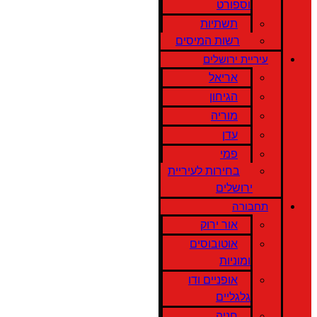
וספורט
תשתיות
רשות המיסים
עיריית ירושלים
אריאל
הגיחון
מוריה
עדן
פמי
בחירות לעיריית
ירושלים
תחבורה
אור ירוק
אוטובוסים
ומוניות
אופניים ודו
גלגליים
חניה