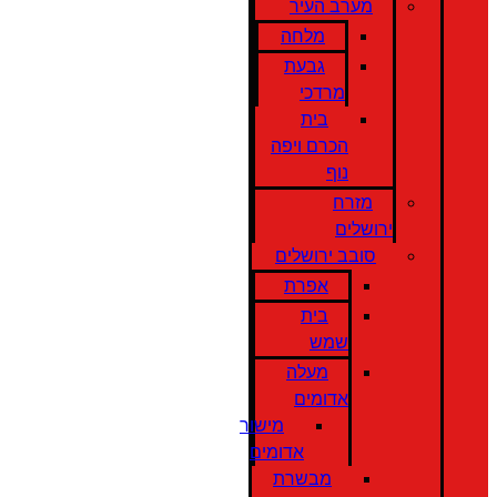
מערב העיר
מלחה
גבעת
מרדכי
בית
הכרם ויפה
נוף
מזרח
ירושלים
סובב ירושלים
אפרת
בית
שמש
מעלה
אדומים
מישור
אדומים
מבשרת