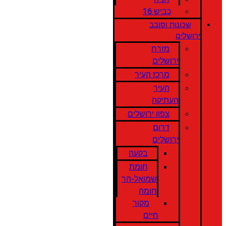
כביש 16
שכונות וסובב
ירושלים
מזרח
ירושלים
מרכז העיר
העיר
העתיקה
צפון ירושלים
דרום
ירושלים
בקעה
חומת
שמואל-הר
חומה
מקור
חיים