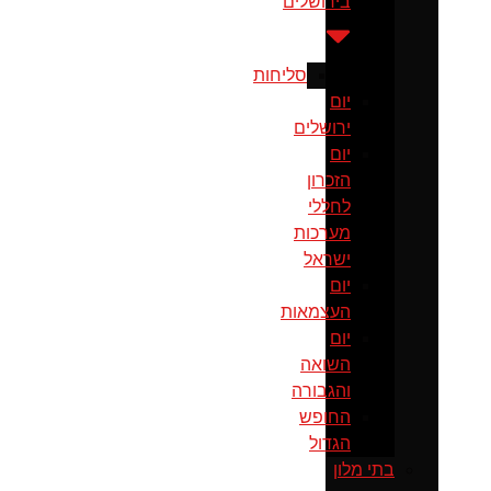
בירושלים
סליחות
יום
ירושלים
יום
הזכרון
לחללי
מערכות
ישראל
יום
העצמאות
יום
השואה
והגבורה
החופש
הגדול
בתי מלון