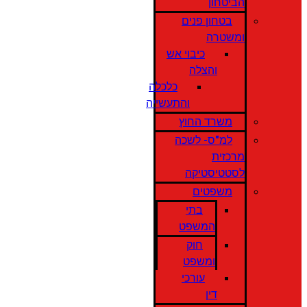
הביטחון
בטחון פנים
ומשטרה
כיבוי אש
והצלה
כלכלה
והתעשייה
משרד החוץ
למ"ס- לשכה
מרכזית
לסטטיסטיקה
משפטים
בתי
המשפט
חוק
ומשפט
עורכי
דין