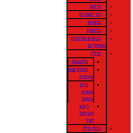
הייטק
הר חוצבים
עסקים
צרכנות
קניונים ומרכזים
מסחריים
נדל"ן
מלונאות
התחדשות
עירונית
נדלן
עושים
עסקה
רובע
הכניסה
לעיר
כנסי נדלן