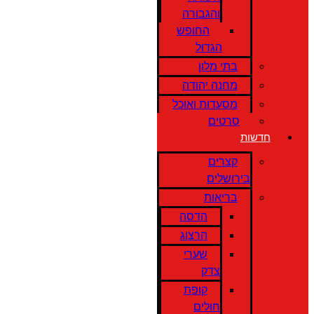
והגבורה
החופש
הגדול
בתי מלון
מחנה יהודה
מסעדות ואוכל
סרטים
חדשות
קצרים
בירושלים
בריאות
הדסה
הרצוג
שערי
צדק
קופת
חולים