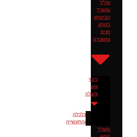
צה"ל
ומשרד
הביטחון
בטחון
פנים
ומשטרה
כיבוי
אש
והצלה
כלכלה
והתעשייה
משרד
החוץ