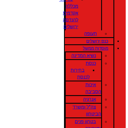
מכללה
אקדמית
להנדסה
ירושלים
תעופה
כנס ירושלים
מוסדות ממשל
נשיא המדינה
כנסת
בחירות
לכנסת
איכות
הסביבה
אנרגיה
צה"ל ומשרד
הביטחון
בטחון פנים