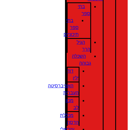
בתי
ספר
בתי
ספר
תיכוניים
הגיל
הרך
השכלה
גבוהה
דוד
ילין
האוניברסיטה
העברית
מכון
לב
מכללת
הדסה
עזריאלי