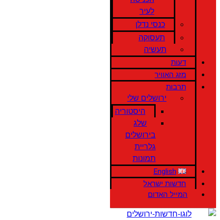
לעיר
כנסי נדלן
תעסוקה
תעשיה
דעות
מזג האוויר
תרבות
ירושלים שלי
היסטוריה
שלג
בירושלים
גלריית
תמונות
English
חדשות ישראל
המייל האדום