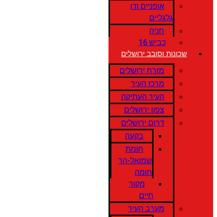
אופניים ודו
גלגליים
חניה
כביש 16
שכונות וסובב ירושלים
מזרח ירושלים
מרכז העיר
העיר העתיקה
צפון ירושלים
דרום ירושלים
בקעה
חומת
שמואל-הר
חומה
מקור
חיים
מערב העיר