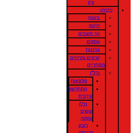
ציון
כלכלה
ביטוח
הייטק
הר חוצבים
עסקים
צרכנות
קניונים ומרכזים
מסחריים
נדל"ן
מלונאות
התחדשות
עירונית
נדלן
עושים
עסקה
רובע
הכניסה