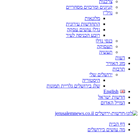
צרכנות
קניונים ומרכזים מסחריים
נדל"ן
מלונאות
התחדשות עירונית
נדלן עושים עסקה
רובע הכניסה לעיר
כנסי נדלן
תעסוקה
תעשיה
דעות
מזג האוויר
תרבות
ירושלים שלי
היסטוריה
שלג בירושלים גלריית תמונות
English
חדשות ישראל
המייל האדום
דף הבית
מה עושים בירושלים