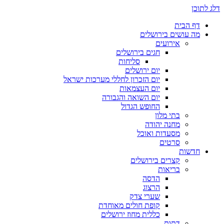
דלג לתוכן
דף הבית
מה עושים בירושלים
אירועים
חגים בירושלים
סליחות
יום ירושלים
יום הזכרון לחללי מערכות ישראל
יום העצמאות
יום השואה והגבורה
החופש הגדול
בתי מלון
מחנה יהודה
מסעדות ואוכל
סרטים
חדשות
קצרים בירושלים
בריאות
הדסה
הרצוג
שערי צדק
קופת חולים מאוחדת
כללית מחוז ירושלים
דתות