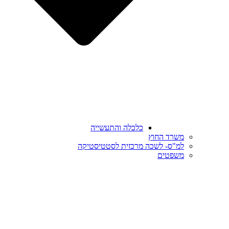
כלכלה והתעשייה
משרד החוץ
למ"ס- לשכה מרכזית לסטטיסטיקה
משפטים