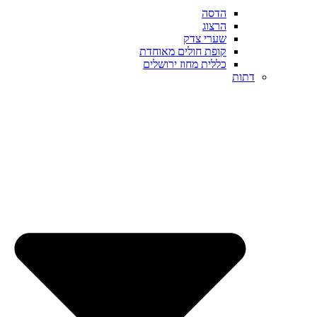
הדסה
הרצוג
שערי צדק
קופת חולים מאוחדת
כללית מחוז ירושלים
דתות