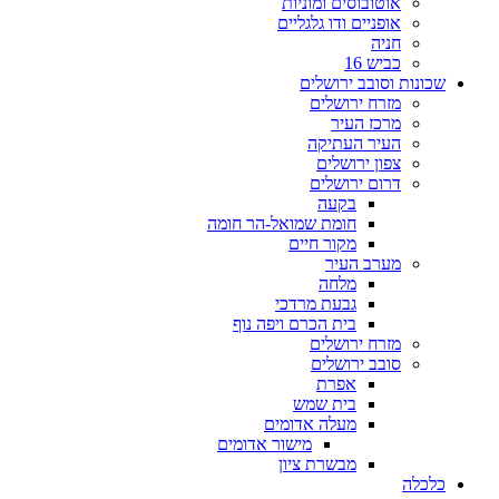
אוטובוסים ומוניות
אופניים ודו גלגליים
חניה
כביש 16
שכונות וסובב ירושלים
מזרח ירושלים
מרכז העיר
העיר העתיקה
צפון ירושלים
דרום ירושלים
בקעה
חומת שמואל-הר חומה
מקור חיים
מערב העיר
מלחה
גבעת מרדכי
בית הכרם ויפה נוף
מזרח ירושלים
סובב ירושלים
אפרת
בית שמש
מעלה אדומים
מישור אדומים
מבשרת ציון
כלכלה