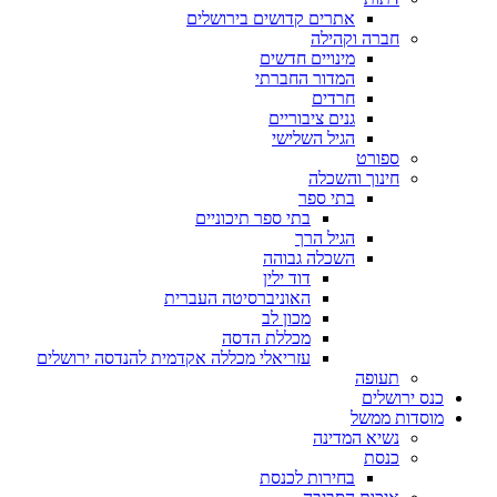
אתרים קדושים בירושלים
חברה וקהילה
מינויים חדשים
המדור החברתי
חרדים
גנים ציבוריים
הגיל השלישי
ספורט
חינוך והשכלה
בתי ספר
בתי ספר תיכוניים
הגיל הרך
השכלה גבוהה
דוד ילין
האוניברסיטה העברית
מכון לב
מכללת הדסה
עזריאלי מכללה אקדמית להנדסה ירושלים
תעופה
כנס ירושלים
מוסדות ממשל
נשיא המדינה
כנסת
בחירות לכנסת