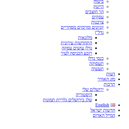
ביטוח
הייטק
הר חוצבים
עסקים
צרכנות
קניונים ומרכזים מסחריים
נדל"ן
מלונאות
התחדשות עירונית
נדלן עושים עסקה
רובע הכניסה לעיר
כנסי נדלן
תעסוקה
תעשיה
דעות
מזג האוויר
תרבות
ירושלים שלי
היסטוריה
שלג בירושלים גלריית תמונות
English
חדשות ישראל
המייל האדום