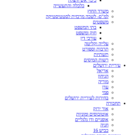
כיבוי אש והצלה
כלכלה והתעשייה
משרד החוץ
למ"ס- לשכה מרכזית לסטטיסטיקה
משפטים
בתי המשפט
חוק ומשפט
עורכי דין
עלייה וקליטה
תרבות וספורט
תשתיות
רשות המיסים
עיריית ירושלים
אריאל
הגיחון
מוריה
עדן
פמי
בחירות לעיריית ירושלים
תחבורה
אור ירוק
אוטובוסים ומוניות
אופניים ודו גלגליים
חניה
כביש 16