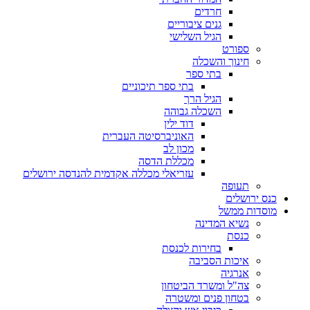
חרדים
גנים ציבוריים
הגיל השלישי
ספורט
חינוך והשכלה
בתי ספר
בתי ספר תיכוניים
הגיל הרך
השכלה גבוהה
דוד ילין
האוניברסיטה העברית
מכון לב
מכללת הדסה
עזריאלי מכללה אקדמית להנדסה ירושלים
תעופה
כנס ירושלים
מוסדות ממשל
נשיא המדינה
כנסת
בחירות לכנסת
איכות הסביבה
אנרגיה
צה"ל ומשרד הביטחון
בטחון פנים ומשטרה