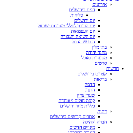
אירועים
חגים בירושלים
סליחות
יום ירושלים
יום הזכרון לחללי מערכות ישראל
יום העצמאות
יום השואה והגבורה
החופש הגדול
בתי מלון
מחנה יהודה
מסעדות ואוכל
סרטים
חדשות
קצרים בירושלים
בריאות
הדסה
הרצוג
שערי צדק
קופת חולים מאוחדת
כללית מחוז ירושלים
דתות
אתרים קדושים בירושלים
חברה וקהילה
מינויים חדשים
המדור החברתי