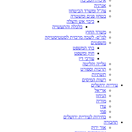
איכות הסביבה
אנרגיה
צה"ל ומשרד הביטחון
בטחון פנים ומשטרה
כיבוי אש והצלה
כלכלה והתעשייה
משרד החוץ
למ"ס- לשכה מרכזית לסטטיסטיקה
משפטים
בתי המשפט
חוק ומשפט
עורכי דין
עלייה וקליטה
תרבות וספורט
תשתיות
רשות המיסים
עיריית ירושלים
אריאל
הגיחון
מוריה
עדן
פמי
בחירות לעיריית ירושלים
תחבורה
אור ירוק