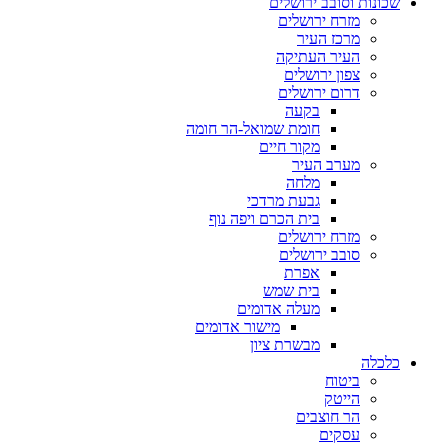
שכונות וסובב ירושלים
מזרח ירושלים
מרכז העיר
העיר העתיקה
צפון ירושלים
דרום ירושלים
בקעה
חומת שמואל-הר חומה
מקור חיים
מערב העיר
מלחה
גבעת מרדכי
בית הכרם ויפה נוף
מזרח ירושלים
סובב ירושלים
אפרת
בית שמש
מעלה אדומים
מישור אדומים
מבשרת ציון
כלכלה
ביטוח
הייטק
הר חוצבים
עסקים