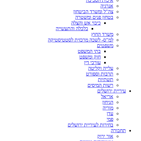
איכות הסביבה
אנרגיה
צה"ל ומשרד הביטחון
בטחון פנים ומשטרה
כיבוי אש והצלה
כלכלה והתעשייה
משרד החוץ
למ"ס- לשכה מרכזית לסטטיסטיקה
משפטים
בתי המשפט
חוק ומשפט
עורכי דין
עלייה וקליטה
תרבות וספורט
תשתיות
רשות המיסים
עיריית ירושלים
אריאל
הגיחון
מוריה
עדן
פמי
בחירות לעיריית ירושלים
תחבורה
אור ירוק