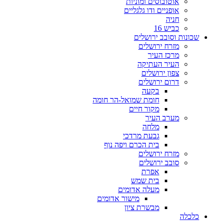
אוטובוסים ומוניות
אופניים ודו גלגליים
חניה
כביש 16
שכונות וסובב ירושלים
מזרח ירושלים
מרכז העיר
העיר העתיקה
צפון ירושלים
דרום ירושלים
בקעה
חומת שמואל-הר חומה
מקור חיים
מערב העיר
מלחה
גבעת מרדכי
בית הכרם ויפה נוף
מזרח ירושלים
סובב ירושלים
אפרת
בית שמש
מעלה אדומים
מישור אדומים
מבשרת ציון
כלכלה