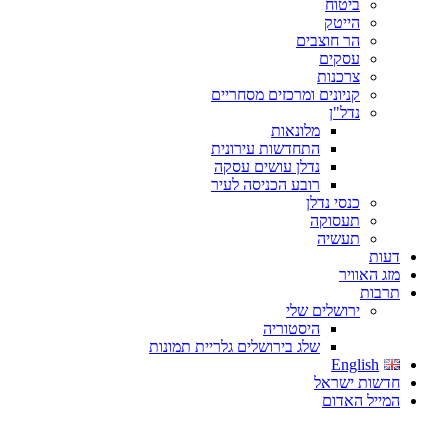
ביטוח
הייטק
הר חוצבים
עסקים
צרכנות
קניונים ומרכזים מסחריים
נדל"ן
מלונאות
התחדשות עירונית
נדלן עושים עסקה
רובע הכניסה לעיר
כנסי נדלן
תעסוקה
תעשיה
דעות
מזג האוויר
תרבות
ירושלים שלי
היסטוריה
שלג בירושלים גלריית תמונות
English
חדשות ישראל
המייל האדום