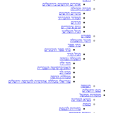
אתרים קדושים בירושלים
חברה וקהילה
מינויים חדשים
המדור החברתי
חרדים
גנים ציבוריים
הגיל השלישי
ספורט
חינוך והשכלה
בתי ספר
בתי ספר תיכוניים
הגיל הרך
השכלה גבוהה
דוד ילין
האוניברסיטה העברית
מכון לב
מכללת הדסה
עזריאלי מכללה אקדמית להנדסה ירושלים
תעופה
כנס ירושלים
מוסדות ממשל
נשיא המדינה
כנסת
בחירות לכנסת