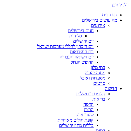
דלג לתוכן
דף הבית
מה עושים בירושלים
אירועים
חגים בירושלים
סליחות
יום ירושלים
יום הזכרון לחללי מערכות ישראל
יום העצמאות
יום השואה והגבורה
החופש הגדול
בתי מלון
מחנה יהודה
מסעדות ואוכל
סרטים
חדשות
קצרים בירושלים
בריאות
הדסה
הרצוג
שערי צדק
קופת חולים מאוחדת
כללית מחוז ירושלים
דתות