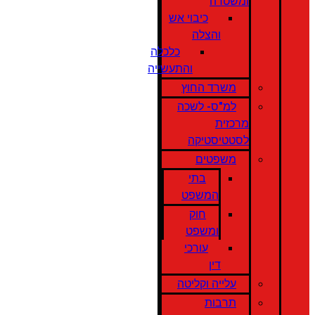
ומשטרה
כיבוי אש
והצלה
כלכלה
והתעשייה
משרד החוץ
למ"ס- לשכה
מרכזית
לסטטיסטיקה
משפטים
בתי
המשפט
חוק
ומשפט
עורכי
דין
עלייה וקליטה
תרבות