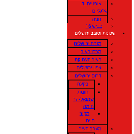
אופניים ודו
גלגליים
חניה
כביש 16
שכונות וסובב ירושלים
מזרח ירושלים
מרכז העיר
העיר העתיקה
צפון ירושלים
דרום ירושלים
בקעה
חומת
שמואל-הר
חומה
מקור
חיים
מערב העיר