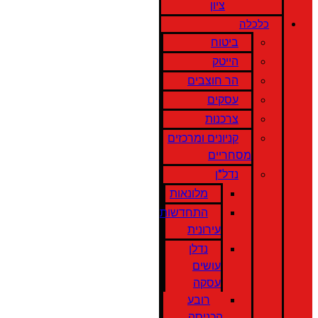
ציון
כלכלה
ביטוח
הייטק
הר חוצבים
עסקים
צרכנות
קניונים ומרכזים
מסחריים
נדל"ן
מלונאות
התחדשות
עירונית
נדלן
עושים
עסקה
רובע
הכניסה