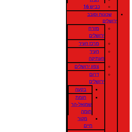
כביש 16
שכונות וסובב
ירושלים
מזרח
ירושלים
מרכז העיר
העיר
העתיקה
צפון ירושלים
דרום
ירושלים
בקעה
חומת
שמואל-הר
חומה
מקור
חיים