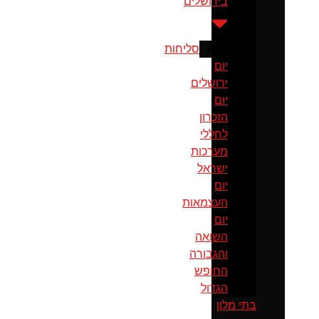
בירושלים
סליחות
יום
ירושלים
יום
הזכרון
לחללי
מערכות
ישראל
יום
העצמאות
יום
השואה
והגבורה
החופש
הגדול
בתי מלון