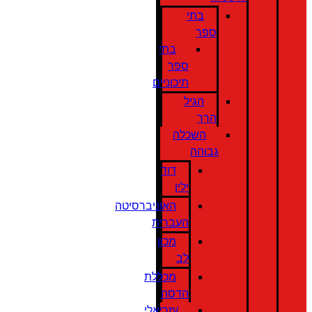
בתי
ספר
בתי
ספר
תיכוניים
הגיל
הרך
השכלה
גבוהה
דוד
ילין
האוניברסיטה
העברית
מכון
לב
מכללת
הדסה
עזריאלי