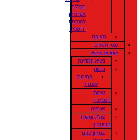
מכללה
אקדמית
להנדסה
ירושלים
תעופה
כנס ירושלים
מוסדות ממשל
נשיא המדינה
כנסת
בחירות
לכנסת
איכות
הסביבה
אנרגיה
צה"ל ומשרד
הביטחון
בטחון פנים