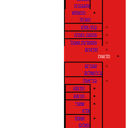
והגבורה
החופש
הגדול
בתי מלון
מחנה יהודה
מסעדות ואוכל
סרטים
חדשות
קצרים
בירושלים
בריאות
הדסה
הרצוג
שערי
צדק
קופת
חולים