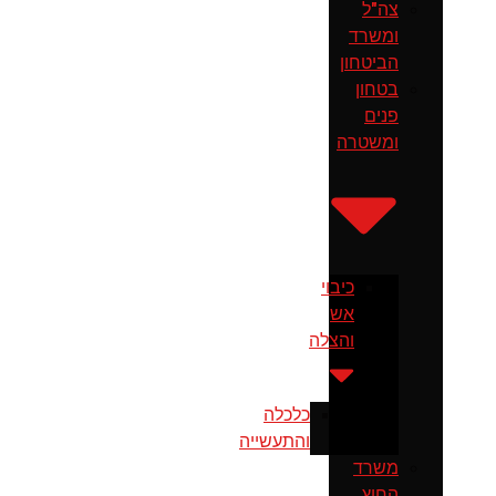
צה"ל
ומשרד
הביטחון
בטחון
פנים
ומשטרה
כיבוי
אש
והצלה
כלכלה
והתעשייה
משרד
החוץ