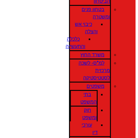
הביטחון
בטחון פנים
ומשטרה
כיבוי אש
והצלה
כלכלה
והתעשייה
משרד החוץ
למ"ס- לשכה
מרכזית
לסטטיסטיקה
משפטים
בתי
המשפט
חוק
ומשפט
עורכי
דין