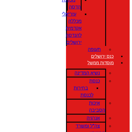
הדסה
עזריאלי
מכללה
אקדמית
להנדסה
ירושלים
תעופה
כנס ירושלים
מוסדות ממשל
נשיא המדינה
כנסת
בחירות
לכנסת
איכות
הסביבה
אנרגיה
צה"ל ומשרד