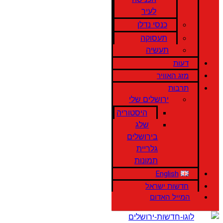
לעיר
כנסי נדלן
תעסוקה
תעשיה
דעות
מזג האוויר
תרבות
ירושלים שלי
היסטוריה
שלג
בירושלים
גלריית
תמונות
English
חדשות ישראל
המייל האדום