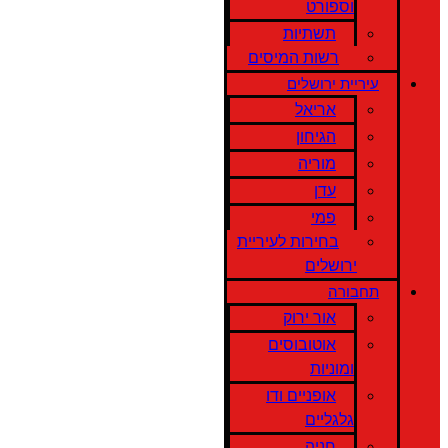
וספורט
תשתיות
רשות המיסים
עיריית ירושלים
אריאל
הגיחון
מוריה
עדן
פמי
בחירות לעיריית
ירושלים
תחבורה
אור ירוק
אוטובוסים
ומוניות
אופניים ודו
גלגליים
חניה