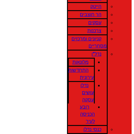
הייטק
הר חוצבים
עסקים
צרכנות
קניונים ומרכזים
מסחריים
נדל"ן
מלונאות
התחדשות
עירונית
נדלן
עושים
עסקה
רובע
הכניסה
לעיר
כנסי נדלן