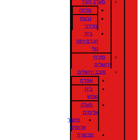
מערב העיר
מלחה
גבעת
מרדכי
בית
הכרם ויפה
נוף
מזרח
ירושלים
סובב ירושלים
אפרת
בית
שמש
מעלה
אדומים
מישור
אדומים
מבשרת