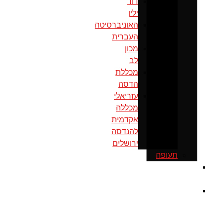
דוד
ילין
האוניברסיטה
העברית
מכון
לב
מכללת
הדסה
עזריאלי
מכללה
אקדמית
להנדסה
ירושלים
תעופה
כנס
ירושלים
מוסדות
ממשל