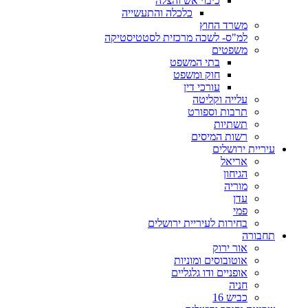
כיבוי אש והצלה
כלכלה והתעשייה
משרד החוץ
למ"ס- לשכה מרכזית לסטטיסטיקה
משפטים
בתי המשפט
חוק ומשפט
עורכי דין
עלייה וקליטה
תרבות וספורט
תשתיות
רשות המיסים
עיריית ירושלים
אריאל
הגיחון
מוריה
עדן
פמי
בחירות לעיריית ירושלים
תחבורה
אור ירוק
אוטובוסים ומוניות
אופניים ודו גלגליים
חניה
כביש 16