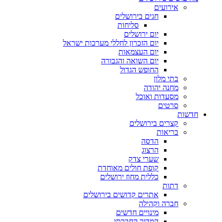
אירועים
חגים בירושלים
סליחות
יום ירושלים
יום הזכרון לחללי מערכות ישראל
יום העצמאות
יום השואה והגבורה
החופש הגדול
בתי מלון
מחנה יהודה
מסעדות ואוכל
סרטים
חדשות
קצרים בירושלים
בריאות
הדסה
הרצוג
שערי צדק
קופת חולים מאוחדת
כללית מחוז ירושלים
דתות
אתרים קדושים בירושלים
חברה וקהילה
מינויים חדשים
המדור החברתי