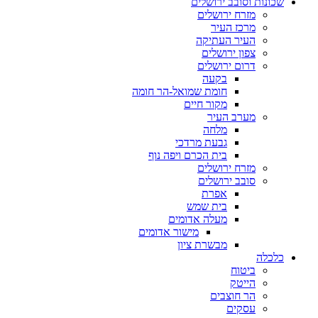
שכונות וסובב ירושלים
מזרח ירושלים
מרכז העיר
העיר העתיקה
צפון ירושלים
דרום ירושלים
בקעה
חומת שמואל-הר חומה
מקור חיים
מערב העיר
מלחה
גבעת מרדכי
בית הכרם ויפה נוף
מזרח ירושלים
סובב ירושלים
אפרת
בית שמש
מעלה אדומים
מישור אדומים
מבשרת ציון
כלכלה
ביטוח
הייטק
הר חוצבים
עסקים