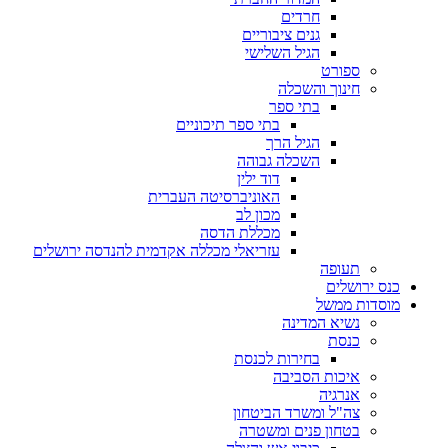
חרדים
גנים ציבוריים
הגיל השלישי
ספורט
חינוך והשכלה
בתי ספר
בתי ספר תיכוניים
הגיל הרך
השכלה גבוהה
דוד ילין
האוניברסיטה העברית
מכון לב
מכללת הדסה
עזריאלי מכללה אקדמית להנדסה ירושלים
תעופה
כנס ירושלים
מוסדות ממשל
נשיא המדינה
כנסת
בחירות לכנסת
איכות הסביבה
אנרגיה
צה"ל ומשרד הביטחון
בטחון פנים ומשטרה