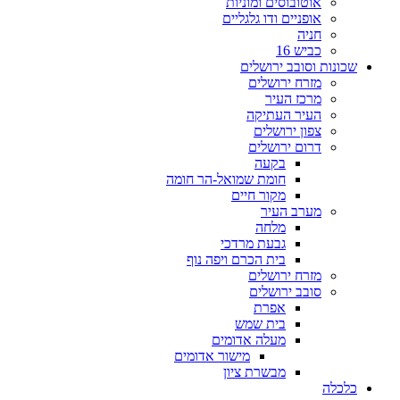
אוטובוסים ומוניות
אופניים ודו גלגליים
חניה
כביש 16
שכונות וסובב ירושלים
מזרח ירושלים
מרכז העיר
העיר העתיקה
צפון ירושלים
דרום ירושלים
בקעה
חומת שמואל-הר חומה
מקור חיים
מערב העיר
מלחה
גבעת מרדכי
בית הכרם ויפה נוף
מזרח ירושלים
סובב ירושלים
אפרת
בית שמש
מעלה אדומים
מישור אדומים
מבשרת ציון
כלכלה