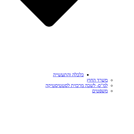
כלכלה והתעשייה
משרד החוץ
למ"ס- לשכה מרכזית לסטטיסטיקה
משפטים