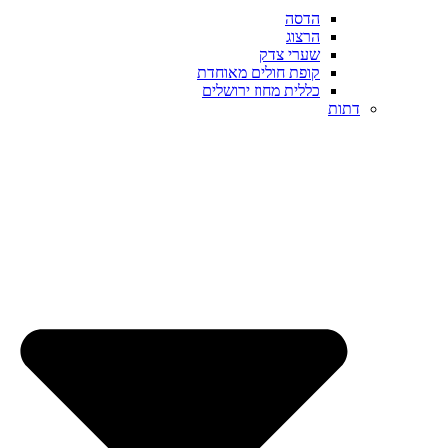
הדסה
הרצוג
שערי צדק
קופת חולים מאוחדת
כללית מחוז ירושלים
דתות