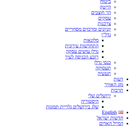
ביטוח
הייטק
הר חוצבים
עסקים
צרכנות
קניונים ומרכזים מסחריים
נדל"ן
מלונאות
התחדשות עירונית
נדלן עושים עסקה
רובע הכניסה לעיר
כנסי נדלן
תעסוקה
תעשיה
דעות
מזג האוויר
תרבות
ירושלים שלי
היסטוריה
שלג בירושלים גלריית תמונות
English
חדשות ישראל
המייל האדום