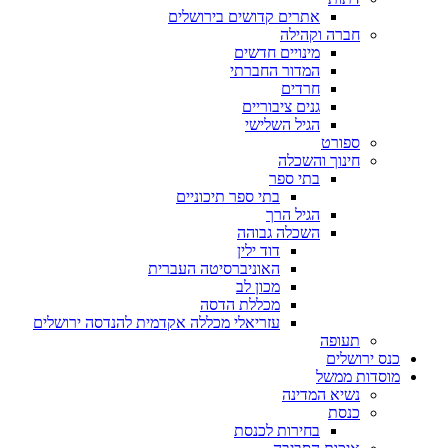
אתרים קדושים בירושלים
חברה וקהילה
מינויים חדשים
המדור החברתי
חרדים
גנים ציבוריים
הגיל השלישי
ספורט
חינוך והשכלה
בתי ספר
בתי ספר תיכוניים
הגיל הרך
השכלה גבוהה
דוד ילין
האוניברסיטה העברית
מכון לב
מכללת הדסה
עזריאלי מכללה אקדמית להנדסה ירושלים
תעופה
כנס ירושלים
מוסדות ממשל
נשיא המדינה
כנסת
בחירות לכנסת