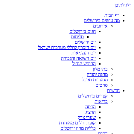
דלג לתוכן
דף הבית
מה עושים בירושלים
אירועים
חגים בירושלים
סליחות
יום ירושלים
יום הזכרון לחללי מערכות ישראל
יום העצמאות
יום השואה והגבורה
החופש הגדול
בתי מלון
מחנה יהודה
מסעדות ואוכל
סרטים
חדשות
קצרים בירושלים
בריאות
הדסה
הרצוג
שערי צדק
קופת חולים מאוחדת
כללית מחוז ירושלים
דתות