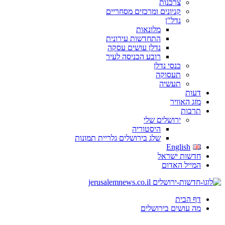
צרכנות
קניונים ומרכזים מסחריים
נדל"ן
מלונאות
התחדשות עירונית
נדלן עושים עסקה
רובע הכניסה לעיר
כנסי נדלן
תעסוקה
תעשיה
דעות
מזג האוויר
תרבות
ירושלים שלי
היסטוריה
שלג בירושלים גלריית תמונות
English
חדשות ישראל
המייל האדום
דף הבית
מה עושים בירושלים