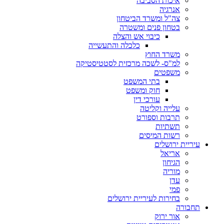
איכות הסביבה
אנרגיה
צה"ל ומשרד הביטחון
בטחון פנים ומשטרה
כיבוי אש והצלה
כלכלה והתעשייה
משרד החוץ
למ"ס- לשכה מרכזית לסטטיסטיקה
משפטים
בתי המשפט
חוק ומשפט
עורכי דין
עלייה וקליטה
תרבות וספורט
תשתיות
רשות המיסים
עיריית ירושלים
אריאל
הגיחון
מוריה
עדן
פמי
בחירות לעיריית ירושלים
תחבורה
אור ירוק