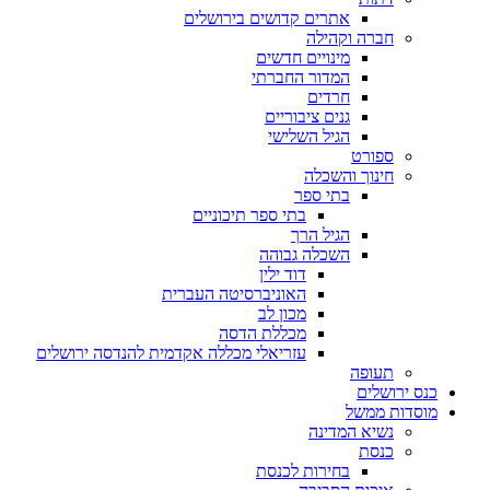
אתרים קדושים בירושלים
חברה וקהילה
מינויים חדשים
המדור החברתי
חרדים
גנים ציבוריים
הגיל השלישי
ספורט
חינוך והשכלה
בתי ספר
בתי ספר תיכוניים
הגיל הרך
השכלה גבוהה
דוד ילין
האוניברסיטה העברית
מכון לב
מכללת הדסה
עזריאלי מכללה אקדמית להנדסה ירושלים
תעופה
כנס ירושלים
מוסדות ממשל
נשיא המדינה
כנסת
בחירות לכנסת