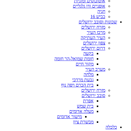
אוטובוסים ומוניות
אופניים ודו גלגליים
חניה
כביש 16
שכונות וסובב ירושלים
מזרח ירושלים
מרכז העיר
העיר העתיקה
צפון ירושלים
דרום ירושלים
בקעה
חומת שמואל-הר חומה
מקור חיים
מערב העיר
מלחה
גבעת מרדכי
בית הכרם ויפה נוף
מזרח ירושלים
סובב ירושלים
אפרת
בית שמש
מעלה אדומים
מישור אדומים
מבשרת ציון
כלכלה