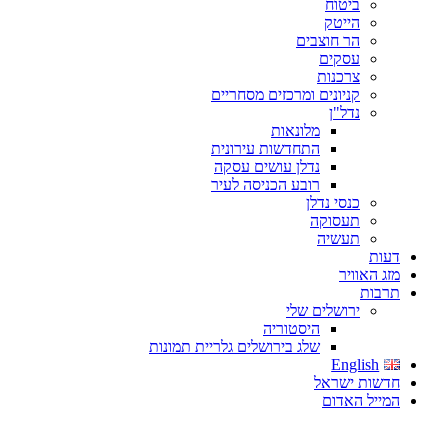
ביטוח
הייטק
הר חוצבים
עסקים
צרכנות
קניונים ומרכזים מסחריים
נדל"ן
מלונאות
התחדשות עירונית
נדלן עושים עסקה
רובע הכניסה לעיר
כנסי נדלן
תעסוקה
תעשיה
דעות
מזג האוויר
תרבות
ירושלים שלי
היסטוריה
שלג בירושלים גלריית תמונות
English
חדשות ישראל
המייל האדום