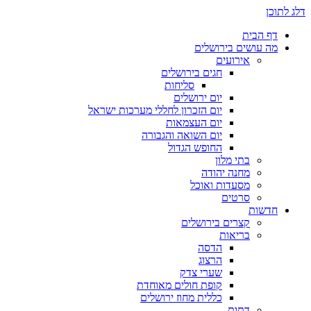
דלג לתוכן
דף הבית
מה עושים בירושלים
אירועים
חגים בירושלים
סליחות
יום ירושלים
יום הזכרון לחללי מערכות ישראל
יום העצמאות
יום השואה והגבורה
החופש הגדול
בתי מלון
מחנה יהודה
מסעדות ואוכל
סרטים
חדשות
קצרים בירושלים
בריאות
הדסה
הרצוג
שערי צדק
קופת חולים מאוחדת
כללית מחוז ירושלים
דתות