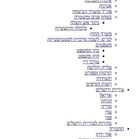
איכות הסביבה
אנרגיה
צה"ל ומשרד הביטחון
בטחון פנים ומשטרה
כיבוי אש והצלה
כלכלה והתעשייה
משרד החוץ
למ"ס- לשכה מרכזית לסטטיסטיקה
משפטים
בתי המשפט
חוק ומשפט
עורכי דין
עלייה וקליטה
תרבות וספורט
תשתיות
רשות המיסים
עיריית ירושלים
אריאל
הגיחון
מוריה
עדן
פמי
בחירות לעיריית ירושלים
תחבורה
אור ירוק