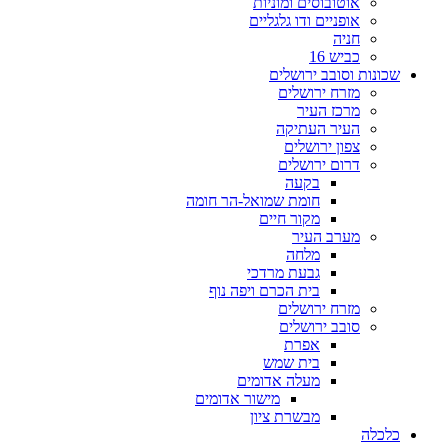
אוטובוסים ומוניות
אופניים ודו גלגליים
חניה
כביש 16
שכונות וסובב ירושלים
מזרח ירושלים
מרכז העיר
העיר העתיקה
צפון ירושלים
דרום ירושלים
בקעה
חומת שמואל-הר חומה
מקור חיים
מערב העיר
מלחה
גבעת מרדכי
בית הכרם ויפה נוף
מזרח ירושלים
סובב ירושלים
אפרת
בית שמש
מעלה אדומים
מישור אדומים
מבשרת ציון
כלכלה