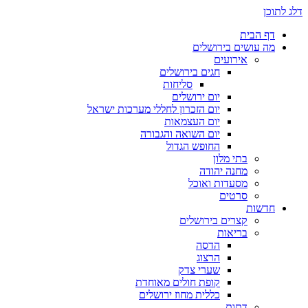
דלג לתוכן
דף הבית
מה עושים בירושלים
אירועים
חגים בירושלים
סליחות
יום ירושלים
יום הזכרון לחללי מערכות ישראל
יום העצמאות
יום השואה והגבורה
החופש הגדול
בתי מלון
מחנה יהודה
מסעדות ואוכל
סרטים
חדשות
קצרים בירושלים
בריאות
הדסה
הרצוג
שערי צדק
קופת חולים מאוחדת
כללית מחוז ירושלים
דתות