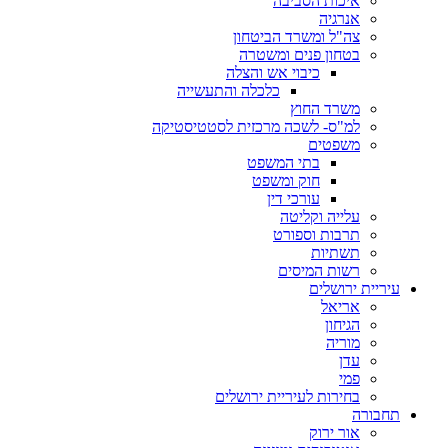
איכות הסביבה
אנרגיה
צה"ל ומשרד הביטחון
בטחון פנים ומשטרה
כיבוי אש והצלה
כלכלה והתעשייה
משרד החוץ
למ"ס- לשכה מרכזית לסטטיסטיקה
משפטים
בתי המשפט
חוק ומשפט
עורכי דין
עלייה וקליטה
תרבות וספורט
תשתיות
רשות המיסים
עיריית ירושלים
אריאל
הגיחון
מוריה
עדן
פמי
בחירות לעיריית ירושלים
תחבורה
אור ירוק