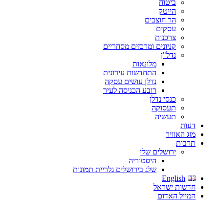
ביטוח
הייטק
הר חוצבים
עסקים
צרכנות
קניונים ומרכזים מסחריים
נדל"ן
מלונאות
התחדשות עירונית
נדלן עושים עסקה
רובע הכניסה לעיר
כנסי נדלן
תעסוקה
תעשיה
דעות
מזג האוויר
תרבות
ירושלים שלי
היסטוריה
שלג בירושלים גלריית תמונות
English
חדשות ישראל
המייל האדום