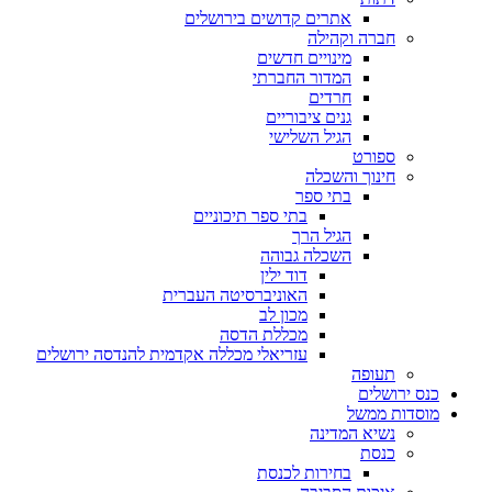
אתרים קדושים בירושלים
חברה וקהילה
מינויים חדשים
המדור החברתי
חרדים
גנים ציבוריים
הגיל השלישי
ספורט
חינוך והשכלה
בתי ספר
בתי ספר תיכוניים
הגיל הרך
השכלה גבוהה
דוד ילין
האוניברסיטה העברית
מכון לב
מכללת הדסה
עזריאלי מכללה אקדמית להנדסה ירושלים
תעופה
כנס ירושלים
מוסדות ממשל
נשיא המדינה
כנסת
בחירות לכנסת