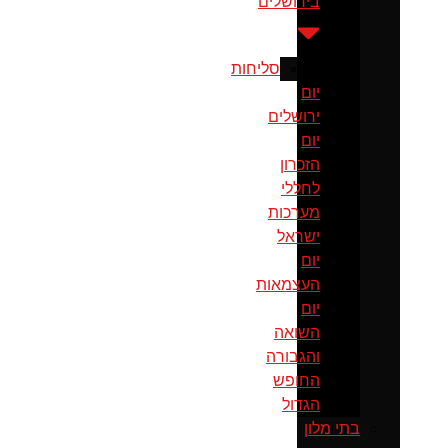
בירושלים
סליחות
יום
ירושלים
יום
הזכרון
לחללי
מערכות
ישראל
יום
העצמאות
יום
השואה
והגבורה
החופש
הגדול
בתי מלון