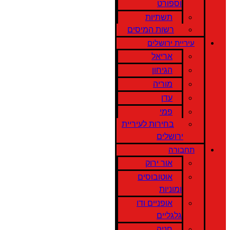
וספורט
תשתיות
רשות המיסים
עיריית ירושלים
אריאל
הגיחון
מוריה
עדן
פמי
בחירות לעיריית
ירושלים
תחבורה
אור ירוק
אוטובוסים
ומוניות
אופניים ודו
גלגליים
חניה