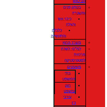
הביטחון
בטחון פנים
ומשטרה
כיבוי אש
והצלה
כלכלה
והתעשייה
משרד החוץ
למ"ס- לשכה
מרכזית
לסטטיסטיקה
משפטים
בתי
המשפט
חוק
ומשפט
עורכי
דין