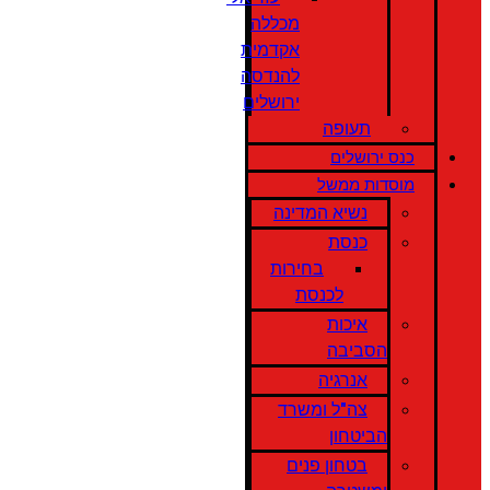
מכללה
אקדמית
להנדסה
ירושלים
תעופה
כנס ירושלים
מוסדות ממשל
נשיא המדינה
כנסת
בחירות
לכנסת
איכות
הסביבה
אנרגיה
צה"ל ומשרד
הביטחון
בטחון פנים