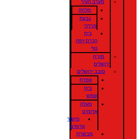
מערב העיר
מלחה
גבעת
מרדכי
בית
הכרם ויפה
נוף
מזרח
ירושלים
סובב ירושלים
אפרת
בית
שמש
מעלה
אדומים
מישור
אדומים
מבשרת