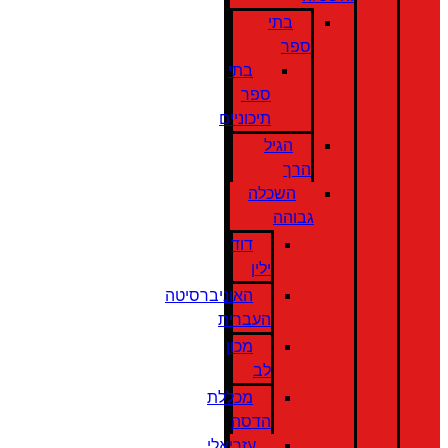
בתי
ספר
בתי
ספר
תיכוניים
הגיל
הרך
השכלה
גבוהה
דוד
ילין
האוניברסיטה
העברית
מכון
לב
מכללת
הדסה
עזריאלי