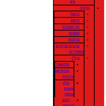
ציון
כלכלה
ביטוח
הייטק
הר חוצבים
עסקים
צרכנות
קניונים ומרכזים
מסחריים
נדל"ן
מלונאות
התחדשות
עירונית
נדלן
עושים
עסקה
רובע
הכניסה