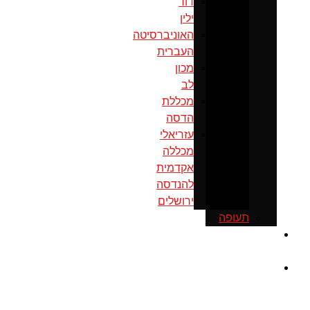
דוד
ילין
האוניברסיטה
העברית
מכון
לב
מכללת
הדסה
עזריאלי
מכללה
אקדמית
להנדסה
ירושלים
תעופה
כנס
ירושלים
מוסדות
ממשל