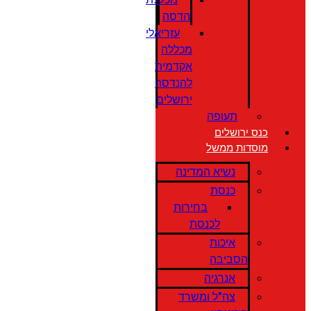
הדסה
עזריאלי
מכללה
אקדמית
להנדסה
ירושלים
תעופה
כנס ירושלים
מוסדות ממשל
נשיא המדינה
כנסת
בחירות
לכנסת
איכות
הסביבה
אנרגיה
צה"ל ומשרד