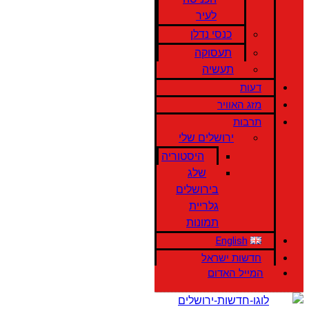
לעיר
כנסי נדלן
תעסוקה
תעשיה
דעות
מזג האוויר
תרבות
ירושלים שלי
היסטוריה
שלג
בירושלים
גלריית
תמונות
English
חדשות ישראל
המייל האדום