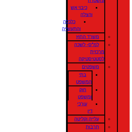
ומשטרה
כיבוי אש
והצלה
כלכלה
והתעשייה
משרד החוץ
למ"ס- לשכה
מרכזית
לסטטיסטיקה
משפטים
בתי
המשפט
חוק
ומשפט
עורכי
דין
עלייה וקליטה
תרבות