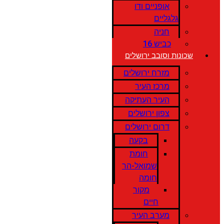
אופניים ודו
גלגליים
חניה
כביש 16
שכונות וסובב ירושלים
מזרח ירושלים
מרכז העיר
העיר העתיקה
צפון ירושלים
דרום ירושלים
בקעה
חומת
שמואל-הר
חומה
מקור
חיים
מערב העיר