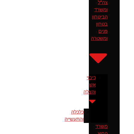
צה"ל
ומשרד
הביטחון
בטחון
פנים
ומשטרה
כיבוי
אש
והצלה
כלכלה
והתעשייה
משרד
החוץ