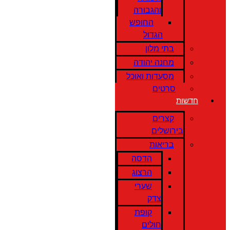
והגבורה
החופש
הגדול
בתי מלון
מחנה יהודה
מסעדות ואוכל
סרטים
חדשות
קצרים
בירושלים
בריאות
הדסה
הרצוג
שערי
צדק
קופת
חולים