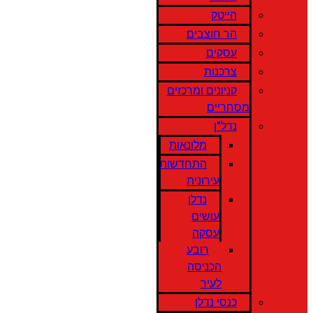
הייטק
הר חוצבים
עסקים
צרכנות
קניונים ומרכזים
מסחריים
נדל"ן
מלונאות
התחדשות
עירונית
נדלן
עושים
עסקה
רובע
הכניסה
לעיר
כנסי נדלן