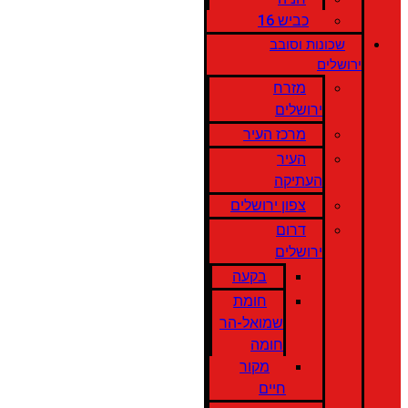
כביש 16
שכונות וסובב
ירושלים
מזרח
ירושלים
מרכז העיר
העיר
העתיקה
צפון ירושלים
דרום
ירושלים
בקעה
חומת
שמואל-הר
חומה
מקור
חיים