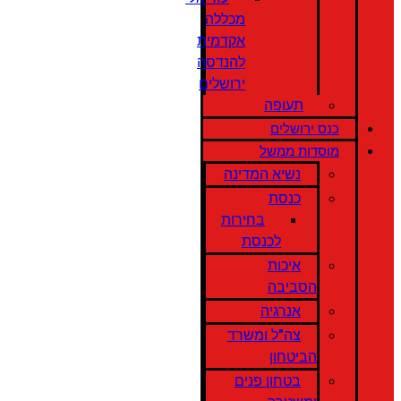
מכללה
אקדמית
להנדסה
ירושלים
תעופה
כנס ירושלים
מוסדות ממשל
נשיא המדינה
כנסת
בחירות
לכנסת
איכות
הסביבה
אנרגיה
צה"ל ומשרד
הביטחון
בטחון פנים