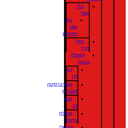
בתי
ספר
בתי
ספר
תיכוניים
הגיל
הרך
השכלה
גבוהה
דוד
ילין
האוניברסיטה
העברית
מכון
לב
מכללת
הדסה
עזריאלי