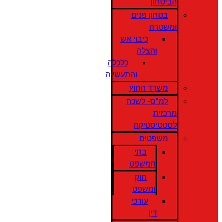
הביטחון
בטחון פנים
ומשטרה
כיבוי אש
והצלה
כלכלה
והתעשייה
משרד החוץ
למ"ס- לשכה
מרכזית
לסטטיסטיקה
משפטים
בתי
המשפט
חוק
ומשפט
עורכי
דין