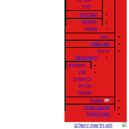
לעיר
כנסי נדלן
תעסוקה
תעשיה
דעות
מזג האוויר
תרבות
ירושלים שלי
היסטוריה
שלג
בירושלים
גלריית
תמונות
English
חדשות ישראל
המייל האדום