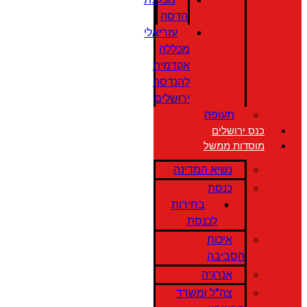
הדסה
עזריאלי
מכללה
אקדמית
להנדסה
ירושלים
תעופה
כנס ירושלים
מוסדות ממשל
נשיא המדינה
כנסת
בחירות
לכנסת
איכות
הסביבה
אנרגיה
צה"ל ומשרד