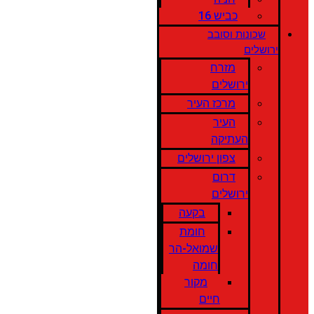
כביש 16
שכונות וסובב
ירושלים
מזרח
ירושלים
מרכז העיר
העיר
העתיקה
צפון ירושלים
דרום
ירושלים
בקעה
חומת
שמואל-הר
חומה
מקור
חיים