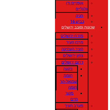
אופניים ודו
גלגליים
חניה
כביש 16
שכונות וסובב ירושלים
מזרח ירושלים
מרכז העיר
העיר העתיקה
צפון ירושלים
דרום ירושלים
בקעה
חומת
שמואל-הר
חומה
מקור
חיים
מערב העיר