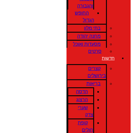
והגבורה
החופש
הגדול
בתי מלון
מחנה יהודה
מסעדות ואוכל
סרטים
חדשות
קצרים
בירושלים
בריאות
הדסה
הרצוג
שערי
צדק
קופת
חולים