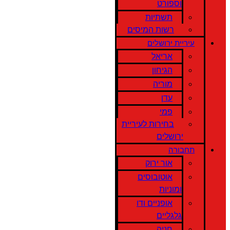
וספורט
תשתיות
רשות המיסים
עיריית ירושלים
אריאל
הגיחון
מוריה
עדן
פמי
בחירות לעיריית
ירושלים
תחבורה
אור ירוק
אוטובוסים
ומוניות
אופניים ודו
גלגליים
חניה