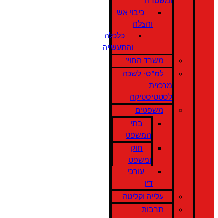
ומשטרה
כיבוי אש
והצלה
כלכלה
והתעשייה
משרד החוץ
למ"ס- לשכה
מרכזית
לסטטיסטיקה
משפטים
בתי
המשפט
חוק
ומשפט
עורכי
דין
עלייה וקליטה
תרבות