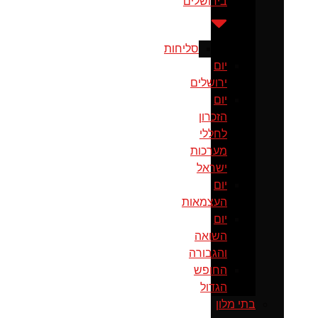
בירושלים
סליחות
יום
ירושלים
יום
הזכרון
לחללי
מערכות
ישראל
יום
העצמאות
יום
השואה
והגבורה
החופש
הגדול
בתי מלון