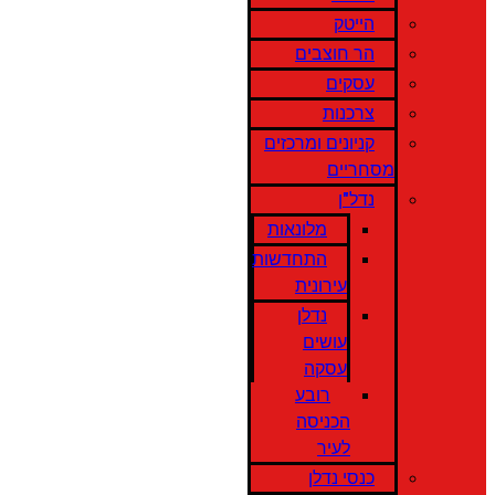
הייטק
הר חוצבים
עסקים
צרכנות
קניונים ומרכזים
מסחריים
נדל"ן
מלונאות
התחדשות
עירונית
נדלן
עושים
עסקה
רובע
הכניסה
לעיר
כנסי נדלן