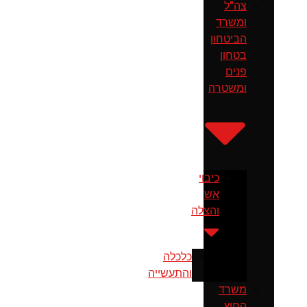
צה"ל
ומשרד
הביטחון
בטחון
פנים
ומשטרה
כיבוי
אש
והצלה
כלכלה
והתעשייה
משרד
החוץ