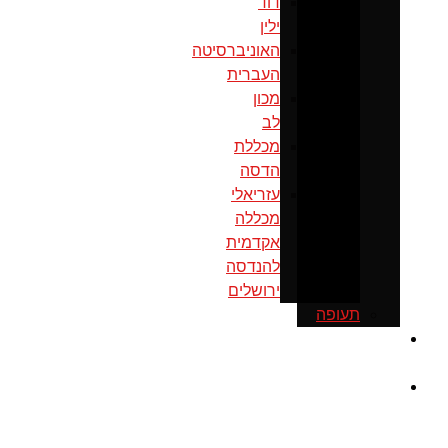
דוד
ילין
האוניברסיטה
העברית
מכון
לב
מכללת
הדסה
עזריאלי
מכללה
אקדמית
להנדסה
ירושלים
תעופה
כנס
ירושלים
מוסדות
ממשל