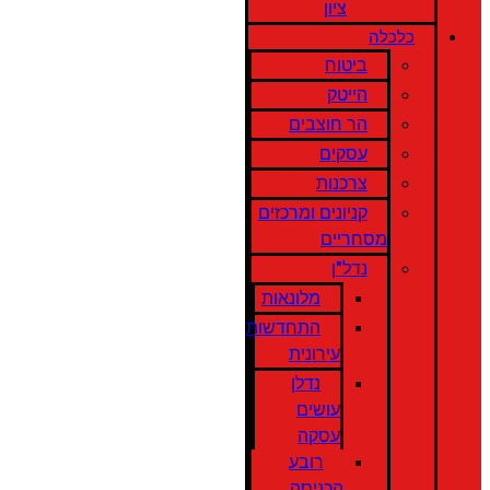
ציון
כלכלה
ביטוח
הייטק
הר חוצבים
עסקים
צרכנות
קניונים ומרכזים
מסחריים
נדל"ן
מלונאות
התחדשות
עירונית
נדלן
עושים
עסקה
רובע
הכניסה