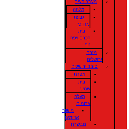
מערב העיר
מלחה
גבעת
מרדכי
בית
הכרם ויפה
נוף
מזרח
ירושלים
סובב ירושלים
אפרת
בית
שמש
מעלה
אדומים
מישור
אדומים
מבשרת