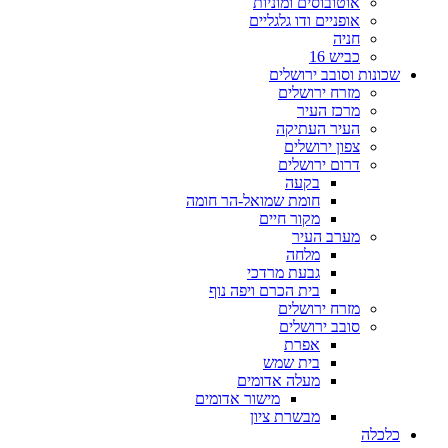
אוטובוסים ומוניות
אופניים ודו גלגליים
חניה
כביש 16
שכונות וסובב ירושלים
מזרח ירושלים
מרכז העיר
העיר העתיקה
צפון ירושלים
דרום ירושלים
בקעה
חומת שמואל-הר חומה
מקור חיים
מערב העיר
מלחה
גבעת מרדכי
בית הכרם ויפה נוף
מזרח ירושלים
סובב ירושלים
אפרת
בית שמש
מעלה אדומים
מישור אדומים
מבשרת ציון
כלכלה