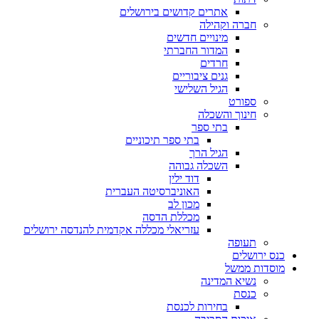
אתרים קדושים בירושלים
חברה וקהילה
מינויים חדשים
המדור החברתי
חרדים
גנים ציבוריים
הגיל השלישי
ספורט
חינוך והשכלה
בתי ספר
בתי ספר תיכוניים
הגיל הרך
השכלה גבוהה
דוד ילין
האוניברסיטה העברית
מכון לב
מכללת הדסה
עזריאלי מכללה אקדמית להנדסה ירושלים
תעופה
כנס ירושלים
מוסדות ממשל
נשיא המדינה
כנסת
בחירות לכנסת