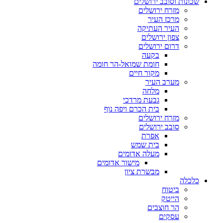
שכונות וסובב ירושלים
מזרח ירושלים
מרכז העיר
העיר העתיקה
צפון ירושלים
דרום ירושלים
בקעה
חומת שמואל-הר חומה
מקור חיים
מערב העיר
מלחה
גבעת מרדכי
בית הכרם ויפה נוף
מזרח ירושלים
סובב ירושלים
אפרת
בית שמש
מעלה אדומים
מישור אדומים
מבשרת ציון
כלכלה
ביטוח
הייטק
הר חוצבים
עסקים