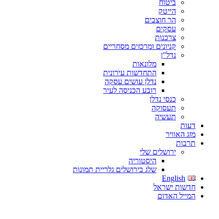
ביטוח
הייטק
הר חוצבים
עסקים
צרכנות
קניונים ומרכזים מסחריים
נדל"ן
מלונאות
התחדשות עירונית
נדלן עושים עסקה
רובע הכניסה לעיר
כנסי נדלן
תעסוקה
תעשיה
דעות
מזג האוויר
תרבות
ירושלים שלי
היסטוריה
שלג בירושלים גלריית תמונות
English
חדשות ישראל
המייל האדום