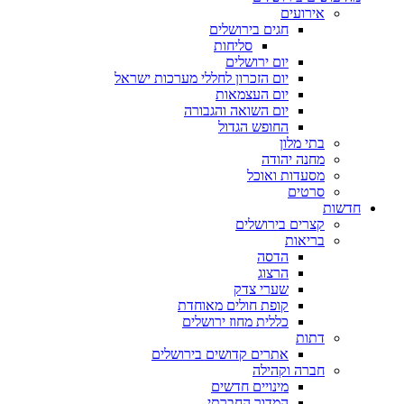
אירועים
חגים בירושלים
סליחות
יום ירושלים
יום הזכרון לחללי מערכות ישראל
יום העצמאות
יום השואה והגבורה
החופש הגדול
בתי מלון
מחנה יהודה
מסעדות ואוכל
סרטים
חדשות
קצרים בירושלים
בריאות
הדסה
הרצוג
שערי צדק
קופת חולים מאוחדת
כללית מחוז ירושלים
דתות
אתרים קדושים בירושלים
חברה וקהילה
מינויים חדשים
המדור החברתי