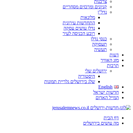
צרכנות
קניונים ומרכזים מסחריים
נדל"ן
מלונאות
התחדשות עירונית
נדלן עושים עסקה
רובע הכניסה לעיר
כנסי נדלן
תעסוקה
תעשיה
דעות
מזג האוויר
תרבות
ירושלים שלי
היסטוריה
שלג בירושלים גלריית תמונות
English
חדשות ישראל
המייל האדום
דף הבית
מה עושים בירושלים