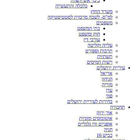
כיבוי אש והצלה
כלכלה והתעשייה
משרד החוץ
למ"ס- לשכה מרכזית לסטטיסטיקה
משפטים
בתי המשפט
חוק ומשפט
עורכי דין
עלייה וקליטה
תרבות וספורט
תשתיות
רשות המיסים
עיריית ירושלים
אריאל
הגיחון
מוריה
עדן
פמי
בחירות לעיריית ירושלים
תחבורה
אור ירוק
אוטובוסים ומוניות
אופניים ודו גלגליים
חניה
כביש 16