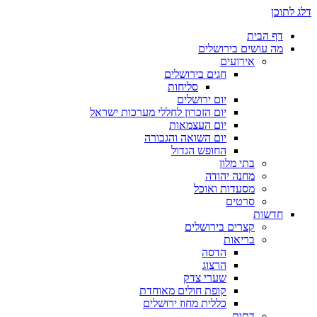
דלג לתוכן
דף הבית
מה עושים בירושלים
אירועים
חגים בירושלים
סליחות
יום ירושלים
יום הזכרון לחללי מערכות ישראל
יום העצמאות
יום השואה והגבורה
החופש הגדול
בתי מלון
מחנה יהודה
מסעדות ואוכל
סרטים
חדשות
קצרים בירושלים
בריאות
הדסה
הרצוג
שערי צדק
קופת חולים מאוחדת
כללית מחוז ירושלים
דתות