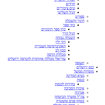
חרדים
גנים ציבוריים
הגיל השלישי
ספורט
חינוך והשכלה
בתי ספר
בתי ספר תיכוניים
הגיל הרך
השכלה גבוהה
דוד ילין
האוניברסיטה העברית
מכון לב
מכללת הדסה
עזריאלי מכללה אקדמית להנדסה ירושלים
תעופה
כנס ירושלים
מוסדות ממשל
נשיא המדינה
כנסת
בחירות לכנסת
איכות הסביבה
אנרגיה
צה"ל ומשרד הביטחון
בטחון פנים ומשטרה