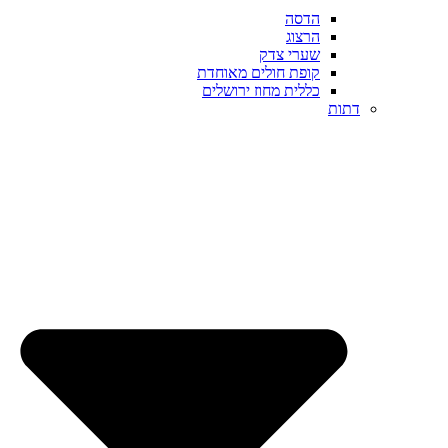
הדסה
הרצוג
שערי צדק
קופת חולים מאוחדת
כללית מחוז ירושלים
דתות