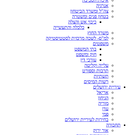
איכות הסביבה
אנרגיה
צה"ל ומשרד הביטחון
בטחון פנים ומשטרה
כיבוי אש והצלה
כלכלה והתעשייה
משרד החוץ
למ"ס- לשכה מרכזית לסטטיסטיקה
משפטים
בתי המשפט
חוק ומשפט
עורכי דין
עלייה וקליטה
תרבות וספורט
תשתיות
רשות המיסים
עיריית ירושלים
אריאל
הגיחון
מוריה
עדן
פמי
בחירות לעיריית ירושלים
תחבורה
אור ירוק