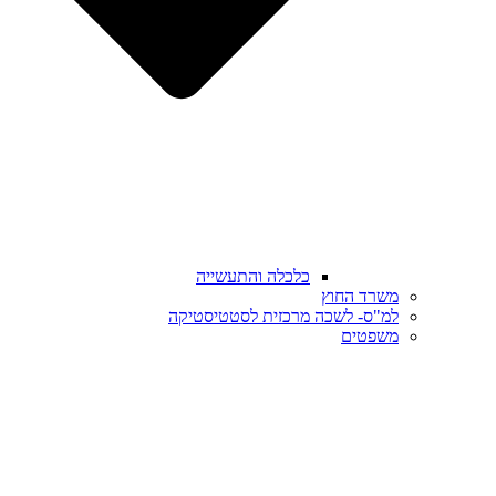
כלכלה והתעשייה
משרד החוץ
למ"ס- לשכה מרכזית לסטטיסטיקה
משפטים