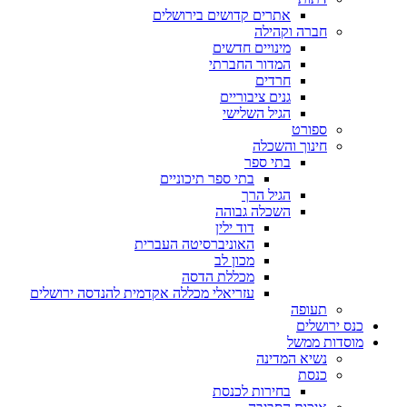
אתרים קדושים בירושלים
חברה וקהילה
מינויים חדשים
המדור החברתי
חרדים
גנים ציבוריים
הגיל השלישי
ספורט
חינוך והשכלה
בתי ספר
בתי ספר תיכוניים
הגיל הרך
השכלה גבוהה
דוד ילין
האוניברסיטה העברית
מכון לב
מכללת הדסה
עזריאלי מכללה אקדמית להנדסה ירושלים
תעופה
כנס ירושלים
מוסדות ממשל
נשיא המדינה
כנסת
בחירות לכנסת