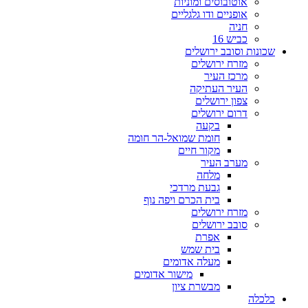
אוטובוסים ומוניות
אופניים ודו גלגליים
חניה
כביש 16
שכונות וסובב ירושלים
מזרח ירושלים
מרכז העיר
העיר העתיקה
צפון ירושלים
דרום ירושלים
בקעה
חומת שמואל-הר חומה
מקור חיים
מערב העיר
מלחה
גבעת מרדכי
בית הכרם ויפה נוף
מזרח ירושלים
סובב ירושלים
אפרת
בית שמש
מעלה אדומים
מישור אדומים
מבשרת ציון
כלכלה