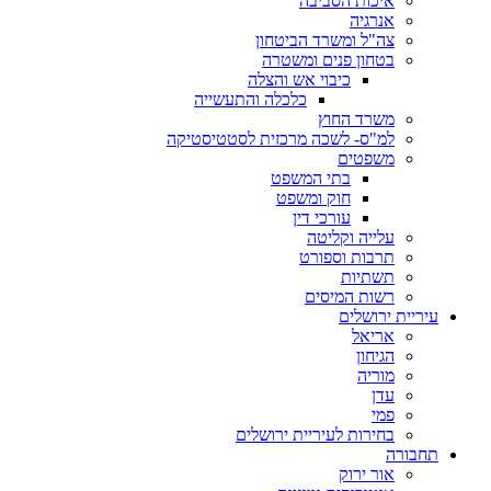
איכות הסביבה
אנרגיה
צה"ל ומשרד הביטחון
בטחון פנים ומשטרה
כיבוי אש והצלה
כלכלה והתעשייה
משרד החוץ
למ"ס- לשכה מרכזית לסטטיסטיקה
משפטים
בתי המשפט
חוק ומשפט
עורכי דין
עלייה וקליטה
תרבות וספורט
תשתיות
רשות המיסים
עיריית ירושלים
אריאל
הגיחון
מוריה
עדן
פמי
בחירות לעיריית ירושלים
תחבורה
אור ירוק