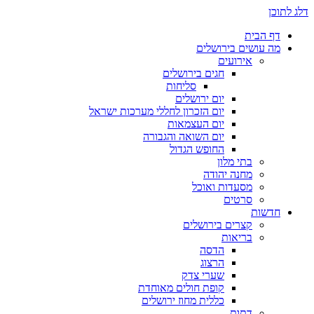
דלג לתוכן
דף הבית
מה עושים בירושלים
אירועים
חגים בירושלים
סליחות
יום ירושלים
יום הזכרון לחללי מערכות ישראל
יום העצמאות
יום השואה והגבורה
החופש הגדול
בתי מלון
מחנה יהודה
מסעדות ואוכל
סרטים
חדשות
קצרים בירושלים
בריאות
הדסה
הרצוג
שערי צדק
קופת חולים מאוחדת
כללית מחוז ירושלים
דתות