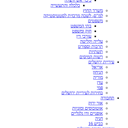
כיבוי אש והצלה
כלכלה והתעשייה
משרד החוץ
למ"ס- לשכה מרכזית לסטטיסטיקה
משפטים
בתי המשפט
חוק ומשפט
עורכי דין
עלייה וקליטה
תרבות וספורט
תשתיות
רשות המיסים
עיריית ירושלים
אריאל
הגיחון
מוריה
עדן
פמי
בחירות לעיריית ירושלים
תחבורה
אור ירוק
אוטובוסים ומוניות
אופניים ודו גלגליים
חניה
כביש 16