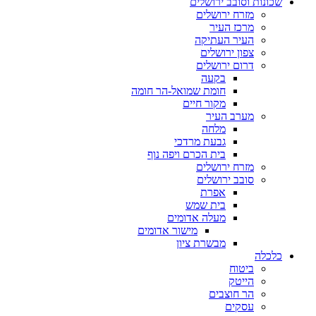
שכונות וסובב ירושלים
מזרח ירושלים
מרכז העיר
העיר העתיקה
צפון ירושלים
דרום ירושלים
בקעה
חומת שמואל-הר חומה
מקור חיים
מערב העיר
מלחה
גבעת מרדכי
בית הכרם ויפה נוף
מזרח ירושלים
סובב ירושלים
אפרת
בית שמש
מעלה אדומים
מישור אדומים
מבשרת ציון
כלכלה
ביטוח
הייטק
הר חוצבים
עסקים