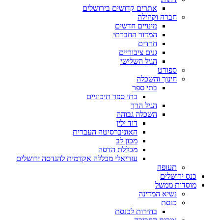
אתרים קדושים בירושלים
חברה וקהילה
מינויים חדשים
המדור החברתי
חרדים
גנים ציבוריים
הגיל השלישי
ספורט
חינוך והשכלה
בתי ספר
בתי ספר תיכוניים
הגיל הרך
השכלה גבוהה
דוד ילין
האוניברסיטה העברית
מכון לב
מכללת הדסה
עזריאלי מכללה אקדמית להנדסה ירושלים
תעופה
כנס ירושלים
מוסדות ממשל
נשיא המדינה
כנסת
בחירות לכנסת