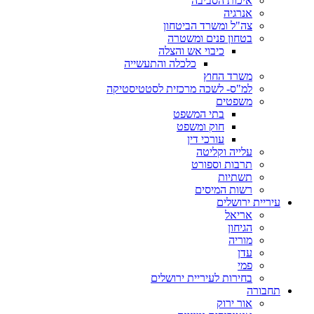
איכות הסביבה
אנרגיה
צה"ל ומשרד הביטחון
בטחון פנים ומשטרה
כיבוי אש והצלה
כלכלה והתעשייה
משרד החוץ
למ"ס- לשכה מרכזית לסטטיסטיקה
משפטים
בתי המשפט
חוק ומשפט
עורכי דין
עלייה וקליטה
תרבות וספורט
תשתיות
רשות המיסים
עיריית ירושלים
אריאל
הגיחון
מוריה
עדן
פמי
בחירות לעיריית ירושלים
תחבורה
אור ירוק