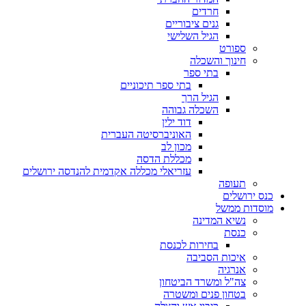
חרדים
גנים ציבוריים
הגיל השלישי
ספורט
חינוך והשכלה
בתי ספר
בתי ספר תיכוניים
הגיל הרך
השכלה גבוהה
דוד ילין
האוניברסיטה העברית
מכון לב
מכללת הדסה
עזריאלי מכללה אקדמית להנדסה ירושלים
תעופה
כנס ירושלים
מוסדות ממשל
נשיא המדינה
כנסת
בחירות לכנסת
איכות הסביבה
אנרגיה
צה"ל ומשרד הביטחון
בטחון פנים ומשטרה