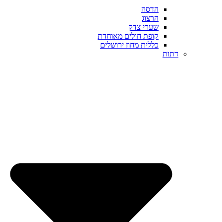
הדסה
הרצוג
שערי צדק
קופת חולים מאוחדת
כללית מחוז ירושלים
דתות