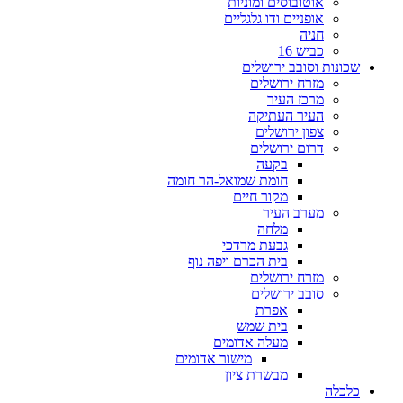
אוטובוסים ומוניות
אופניים ודו גלגליים
חניה
כביש 16
שכונות וסובב ירושלים
מזרח ירושלים
מרכז העיר
העיר העתיקה
צפון ירושלים
דרום ירושלים
בקעה
חומת שמואל-הר חומה
מקור חיים
מערב העיר
מלחה
גבעת מרדכי
בית הכרם ויפה נוף
מזרח ירושלים
סובב ירושלים
אפרת
בית שמש
מעלה אדומים
מישור אדומים
מבשרת ציון
כלכלה