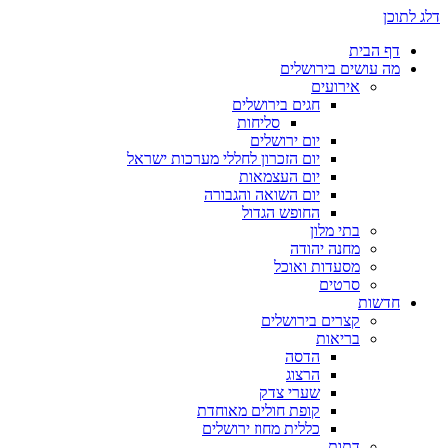
דלג לתוכן
דף הבית
מה עושים בירושלים
אירועים
חגים בירושלים
סליחות
יום ירושלים
יום הזכרון לחללי מערכות ישראל
יום העצמאות
יום השואה והגבורה
החופש הגדול
בתי מלון
מחנה יהודה
מסעדות ואוכל
סרטים
חדשות
קצרים בירושלים
בריאות
הדסה
הרצוג
שערי צדק
קופת חולים מאוחדת
כללית מחוז ירושלים
דתות