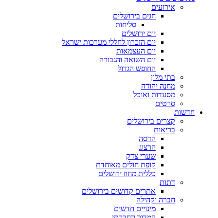
אירועים
חגים בירושלים
סליחות
יום ירושלים
יום הזכרון לחללי מערכות ישראל
יום העצמאות
יום השואה והגבורה
החופש הגדול
בתי מלון
מחנה יהודה
מסעדות ואוכל
סרטים
חדשות
קצרים בירושלים
בריאות
הדסה
הרצוג
שערי צדק
קופת חולים מאוחדת
כללית מחוז ירושלים
דתות
אתרים קדושים בירושלים
חברה וקהילה
מינויים חדשים
המדור החברתי