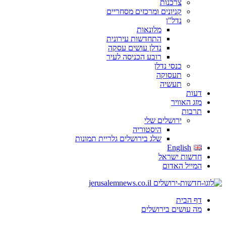
צרכנות
קניונים ומרכזים מסחריים
נדל"ן
מלונאות
התחדשות עירונית
נדלן עושים עסקה
רובע הכניסה לעיר
כנסי נדלן
תעסוקה
תעשיה
דעות
מזג האוויר
תרבות
ירושלים שלי
היסטוריה
שלג בירושלים גלריית תמונות
English
חדשות ישראל
המייל האדום
דף הבית
מה עושים בירושלים