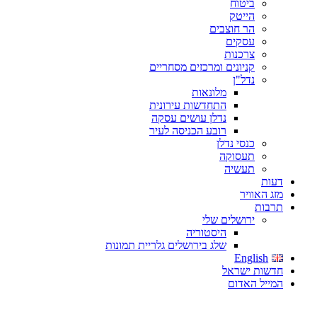
ביטוח
הייטק
הר חוצבים
עסקים
צרכנות
קניונים ומרכזים מסחריים
נדל"ן
מלונאות
התחדשות עירונית
נדלן עושים עסקה
רובע הכניסה לעיר
כנסי נדלן
תעסוקה
תעשיה
דעות
מזג האוויר
תרבות
ירושלים שלי
היסטוריה
שלג בירושלים גלריית תמונות
English
חדשות ישראל
המייל האדום