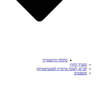
כלכלה והתעשייה
משרד החוץ
למ"ס- לשכה מרכזית לסטטיסטיקה
משפטים