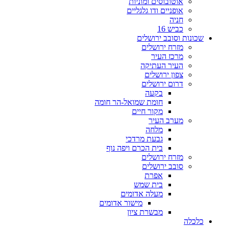
אוטובוסים ומוניות
אופניים ודו גלגליים
חניה
כביש 16
שכונות וסובב ירושלים
מזרח ירושלים
מרכז העיר
העיר העתיקה
צפון ירושלים
דרום ירושלים
בקעה
חומת שמואל-הר חומה
מקור חיים
מערב העיר
מלחה
גבעת מרדכי
בית הכרם ויפה נוף
מזרח ירושלים
סובב ירושלים
אפרת
בית שמש
מעלה אדומים
מישור אדומים
מבשרת ציון
כלכלה