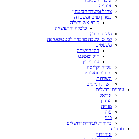
איכות הסביבה
אנרגיה
צה"ל ומשרד הביטחון
בטחון פנים ומשטרה
כיבוי אש והצלה
כלכלה והתעשייה
משרד החוץ
למ"ס- לשכה מרכזית לסטטיסטיקה
משפטים
בתי המשפט
חוק ומשפט
עורכי דין
עלייה וקליטה
תרבות וספורט
תשתיות
רשות המיסים
עיריית ירושלים
אריאל
הגיחון
מוריה
עדן
פמי
בחירות לעיריית ירושלים
תחבורה
אור ירוק