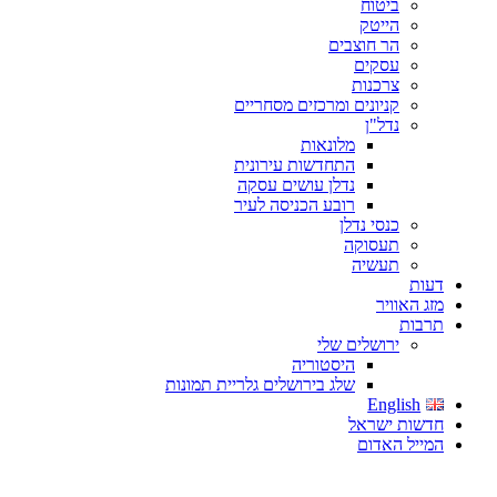
ביטוח
הייטק
הר חוצבים
עסקים
צרכנות
קניונים ומרכזים מסחריים
נדל"ן
מלונאות
התחדשות עירונית
נדלן עושים עסקה
רובע הכניסה לעיר
כנסי נדלן
תעסוקה
תעשיה
דעות
מזג האוויר
תרבות
ירושלים שלי
היסטוריה
שלג בירושלים גלריית תמונות
English
חדשות ישראל
המייל האדום