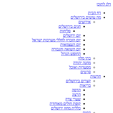
דלג לתוכן
דף הבית
מה עושים בירושלים
אירועים
חגים בירושלים
סליחות
יום ירושלים
יום הזכרון לחללי מערכות ישראל
יום העצמאות
יום השואה והגבורה
החופש הגדול
בתי מלון
מחנה יהודה
מסעדות ואוכל
סרטים
חדשות
קצרים בירושלים
בריאות
הדסה
הרצוג
שערי צדק
קופת חולים מאוחדת
כללית מחוז ירושלים
דתות