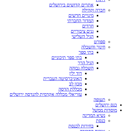
אתרים קדושים בירושלים
חברה וקהילה
מינויים חדשים
המדור החברתי
חרדים
גנים ציבוריים
הגיל השלישי
ספורט
חינוך והשכלה
בתי ספר
בתי ספר תיכוניים
הגיל הרך
השכלה גבוהה
דוד ילין
האוניברסיטה העברית
מכון לב
מכללת הדסה
עזריאלי מכללה אקדמית להנדסה ירושלים
תעופה
כנס ירושלים
מוסדות ממשל
נשיא המדינה
כנסת
בחירות לכנסת